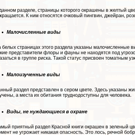
данном разделе, страницы которого окрашены в желтый цве
кращается. К ним относятся очковый пингвин, джейран, ро
Малочисленные виды
 белых страницах этого раздела указаны малочисленные вид
кие представители флоры и фауны не находятся под угроз
азаться в группе риска. Такой статус присвоен томатным у
Малоизученные виды
нный раздел представлен в сером цвете. Здесь указаны ж
учены, а места их обитания труднодоступны для человека.
Виды, не нуждающиеся в охране
мый приятный раздел Красной книги окрашен в зеленый цв
мент не угрожает никакая опасность. Это лось, речной бобр