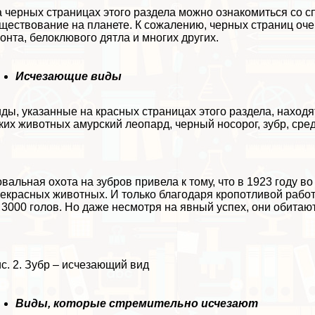
 черных страницах этого раздела можно ознакомиться со с
ществование на планете. К сожалению, черных страниц оче
онта, белоклювого дятла и многих других.
Исчезающие виды
ды, указанные на красных страницах этого раздела, наход
ких животных амурский леопард, черный носорог, зубр, сре
вальная охота на зубров привела к тому, что в 1923 году в
екрасных животных. И только благодаря кропотливой рабо
 3000 голов. Но даже несмотря на явный успех, они обита
с. 2. Зубр – исчезающий вид
Виды, которые стремительно исчезают