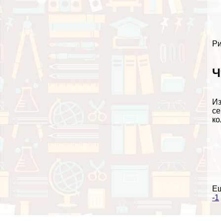
Ри
Ч
Из
се
ко
Е
-1