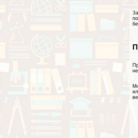
За
по
бе
П
Пр
не
Мн
ил
ве