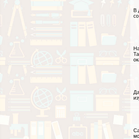
В 
со
На
Та
ок
Да
из
Са
мо