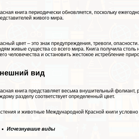
асная книга периодически обновляется, поскольку ежегодн
едставителей живого мира.
асный цвет – это знак предупреждения, тревоги, опасност
дям живые существа со всего мира. Книга получила столь 
его человечества и остановить жестокое истрeбление прир
нешний вид
асная книга представляет весьма внушительный фолиант, р
ждому разделу соответствует определенный цвет.
стения и животные Международной Красной книги условно
Исчезнувшие виды