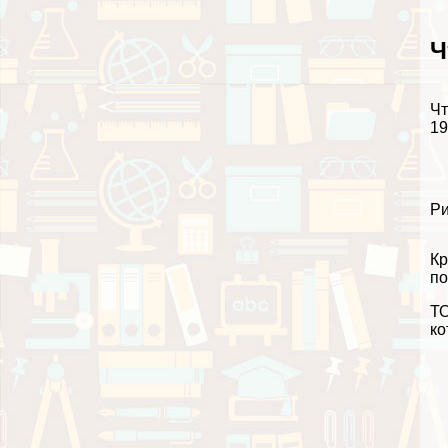
Ч
Чт
19
Ри
Кр
по
ТО
ко