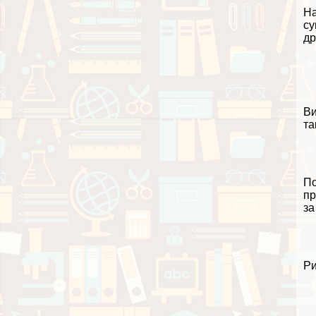
На
су
др
Ви
та
По
пр
за
Ри