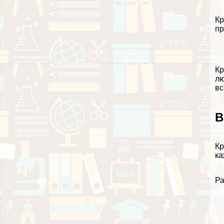
Кр
пр
Кр
лю
вс
В
Кр
ка
Ра