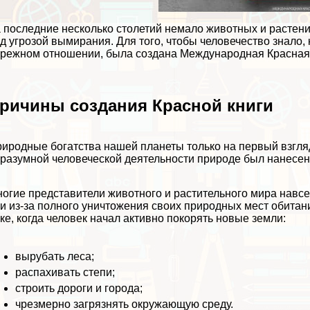
 последние несколько столетий немало животных и растен
д угрозой вымирания. Для того, чтобы человечество знало
режном отношении, была создана Международная Красная 
ричины создания Красной книги
иродные богатства нашей планеты только на первый взгля
разумной человеческой деятельности природе был нанесен
огие представители животного и растительного мира навсег
и из-за полного уничтожения своих природных мест обитан
ке, когда человек начал активно покорять новые земли:
вырубать леса;
распахивать степи;
строить дороги и города;
чрезмерно загрязнять окружающую среду.