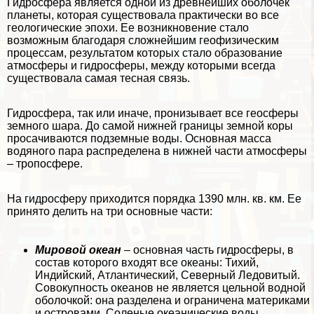
Гидросфера является одной из древнейших оболочек
планеты, которая существовала пpaктически во все
геологические эпохи. Ее возникновение стало
возможным благодаря сложнейшим геофизическим
процессам, результатом которых стало образование
атмосферы и гидросферы, между которыми всегда
существовала самая тесная связь.
Гидросфера, так или иначе, пронизывает все геосферы
земного шара. До самой нижней границы земной коры
просачиваются подземные воды. Основная масса
водяного пара распределена в нижней части атмосферы
– тропосфере.
На гидросферу приходится порядка 1390 млн. кв. км. Ее
принято делить на три основные части:
Мировой океан
– основная часть гидросферы, в
состав которого входят все океаны: Тихий,
Индийский, Атлантический, Северный Ледовитый.
Совокупность океанов не является цельной водной
оболочкой: она разделена и ограничена материками
и островами. Соленые океанические воды