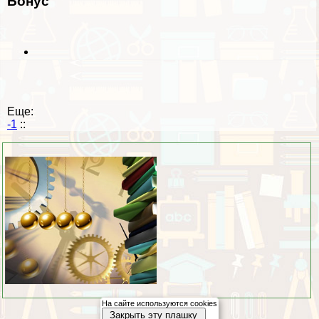
Бонус
Еще:
-1
::
На сайте используются cookies
Закрыть эту плашку