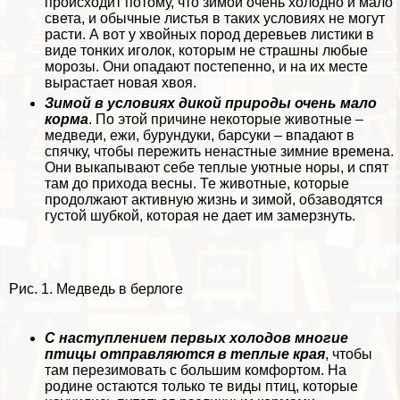
происходит потому, что зимой очень холодно и мало
света, и обычные листья в таких условиях не могут
расти. А вот у хвойных пород деревьев листики в
виде тонких иголок, которым не страшны любые
морозы. Они опадают постепенно, и на их месте
вырастает новая хвоя.
Зимой в условиях дикой природы очень мало
корма
. По этой причине некоторые животные –
медведи, ежи, бурундуки, барсуки – впадают в
спячку, чтобы пережить ненастные зимние времена.
Они выкапывают себе теплые уютные норы, и спят
там до прихода весны. Те животные, которые
продолжают активную жизнь и зимой, обзаводятся
густой шубкой, которая не дает им замерзнуть.
Рис. 1. Медведь в берлоге
С наступлением первых холодов многие
птицы отправляются в теплые края
, чтобы
там перезимовать с большим комфортом. На
родине остаются только те виды птиц, которые