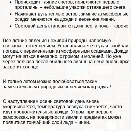
Происходит таяние снегов, появляются первые
проталины – небольшие участки оттаявшего снега.
Начинают дуть теплые ветры, зимние атмосферные
осадки меняются на дожди и весенние ливни.
Световой день становится длиннее, а ночь – короче.
Все летние явления неживой природы напрямую
связаны с потеплением. Устанавливается сухая, знойная
погода, с переменными атмосферными осадками. Дожди
могут начаться внезапно, с громом и молнией. Но уже
через полчаса после обильного ливня на небе вновь ярко
засветит солнце.
И только летом можно полюбоваться таким
замечательным природным явлением как радуга!
С наступлением осени световой день вновь
укорачивается, температура воздуха снижается, часто
идут продолжительные дожди. Утром, при первых
заморозках, на поверхности земли и предметах может
появиться тончайший слой льда – иней.