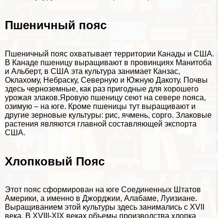
Пшеничный пояс
Пшеничный пояс охватывает территории Канады и США.
В Канаде пшеницу выращивают в провинциях Манитоба
и Альберт, в США эта культура занимает Канзас,
Оклахому, Небраску, Северную и Южную Дакоту. Почвы
здесь черноземные, как раз пригодные для хорошего
урожая злаков.Яровую пшеницу сеют на севере пояса,
озимую – на юге. Кроме пшеницы тут выращивают и
другие зерновые культуры: рис, ячмень, сорго. Злаковые
растения являются главной составляющей экспорта
США.
Хлопковый Пояс
Этот пояс сформирован на юге Соединенных Штатов
Америки, а именно в Джорджии, Алабаме, Луизиане.
Выращиванием этой культуры здесь занимались с XVII
века. В XVIII-XIX веках объемы производства хлопка