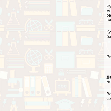
Ру
ме
ра
ви
Ку
бе
Ри
Да
Бе
Во
со