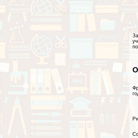
За
уч
по
О
Фр
го
Ри
Со