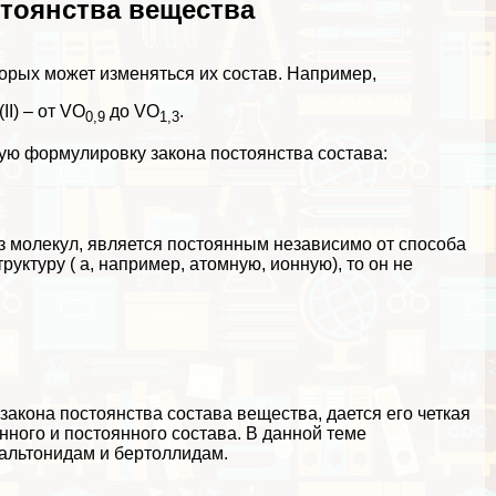
тоянства вещества
орых может изменяться их состав. Например,
II) – от VO
до VO
.
0,9
1,3
ую формулировку закона постоянства состава:
из молекул, является постоянным независимо от способа
уктуру ( а, например, атомную, ионную), то он не
закона постоянства состава вещества, дается его четкая
ного и постоянного состава. В данной теме
дальтонидам и бертоллидам.