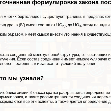
точненная формулировка закона пос
я многих бертоллидов существуют границы, в пределах кот
сид урана (IV) имеет состав от UO
до UO
, оксид ванадия (
2,5
3
ким образом, имеет смысл внести уточнения в существующ
став соединений молекулярной структуры, т.е. состоящих 
лучения. Если состав соединений имеет немолекулярную стр
ляется постоянным и зависит от условий получения.
то мы узнали?
учебнике химии 8 класса кратко раскрывается определение 
рмулировка, а также рассматриваются соединения перемен
скрываются все эти аспекты, а также дается определение 