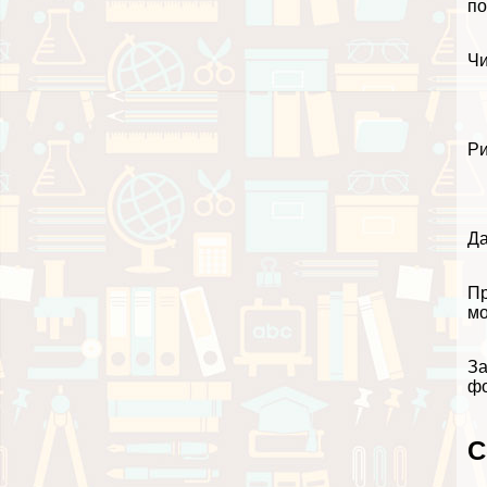
по
Чи
Ри
Да
Пр
мо
За
ф
С