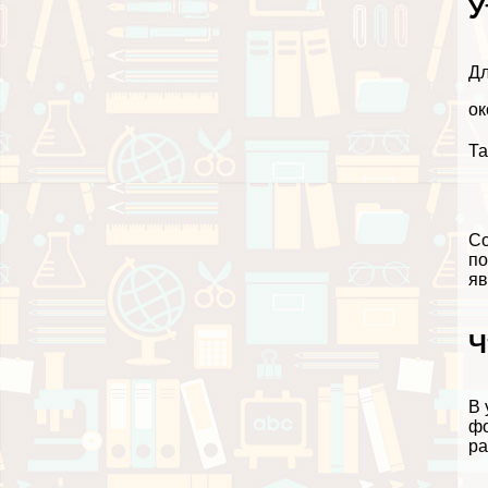
У
Дл
ок
Та
Со
по
яв
Ч
В 
фо
ра