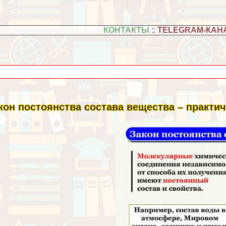
КОНТАКТЫ
::
TELEGRAM-КАН
кон постоянства состава вещества – пpaктич