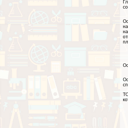
Гл
со
Ос
на
на
от
пл
Ос
Ос
сп
ТО
ко