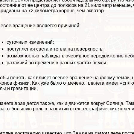
сстояние от ее центра до полюсов на 21 километр меньше, 
ридианы на 72 километра короче, чем экватор.
евое вращение является причиной:
суточных изменений;
поступления света и тепла на поверхность;
возможностью наблюдать очевидное передвижение небе
различий во времени в разных частях земли.
обы понять, как влияет осевое вращение на форму земли,
конов физики. Как уже было отмечено, планета имеет «спл
лы и гравитации.
анета вращается так же, как и движется вокруг Солнца. Т
рают большую роль в развитии всех географических явлени
годня достоверно известно, что Земля на самом деле пост