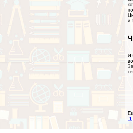
ко
по
Ци
и 
Ч
Из
во
Зе
те
Е
-1