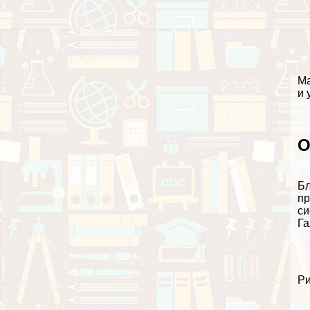
Ма
и 
О
Бл
пр
си
Га
Ри