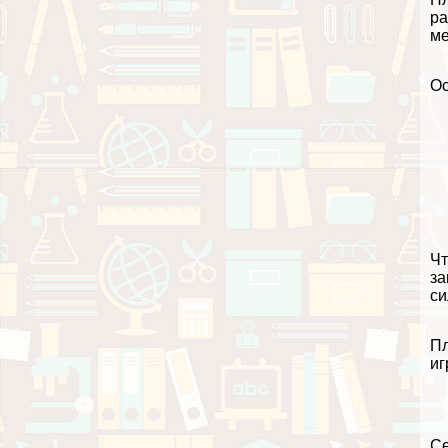
ра
ме
Ос
Чт
за
си
Пл
иг
Се