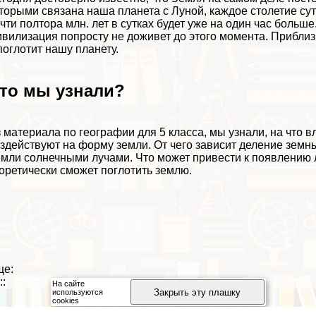
торыми связана наша планета с Луной, каждое столетие су
чти полтора млн. лет в сутках будет уже на один час больш
вилизация попросту не доживет до этого момента. Приблиз
поглотит нашу планету.
то мы узнали?
 материала по географии для 5 класса, мы узнали, на что 
здействуют на форму земли. От чего зависит деление земных
мли солнечными лучами. Что может привести к появлению л
оретически сможет поглотить землю.
ще:
::
На сайте
Закрыть эту плашку
используются
cookies