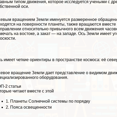
авным типом движения, которое исследуется учеными с др
бственной оси.
евым вращением Земли именуется размеренное обращение 
ходятся на поверхности планеты, также вращаются вместе
правлении относительно привычного всем движения часово
мечать на востоке, а закат — на западе. Ось Земли имеет 
оскости.
ь имеет четкие ориентиры в прострaнcтве космоса: её сев
евое вращение Земли дает представление о видимом движ
ециализированного оборудования.
П-2 статьи
торые читают вместе с этой
1.
Планеты Солнечной системы по порядку
2.
Пояса освещенности