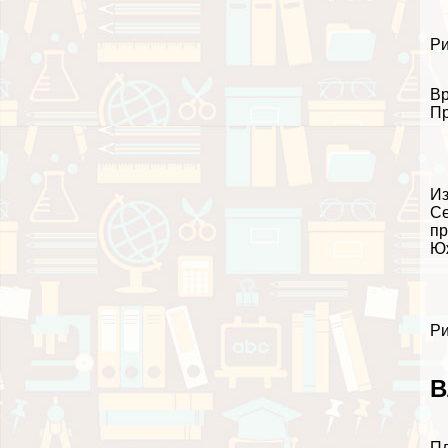
Ри
Вр
Пр
Из
Се
пр
Ю
Ри
В
Пл