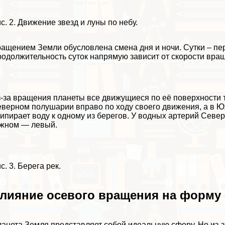
с. 2. Движение звезд и луны по небу.
ащением Земли обусловлена смена дня и ночи. Сутки – пер
одолжительность суток напрямую зависит от скорости вра
-за вращения планеты все движущиеся по её поверхности 
верном полушарии вправо по ходу своего движения, а в Ю
ипирает воду к одному из берегов. У водных артерий Север
жном — левый.
с. 3. Берега рек.
лияние осевого вращения на форму
анета Земля представляет собой идеальную сферу. Но из-за 