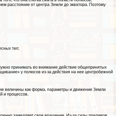
чем расстояние от центра Земли до экватора. Поэтому
сных тел;
 нужно принимать во внимание действие общепринятых
ющивание» у полюсов из-за действия на нее центробежной
акие величины как форма, параметры и движение Земли
й и процессов.
епенно замедляет свое вращение. Из-за силы приливов,