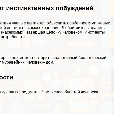
от инстинктивных побуждений
ействия ученые пытаются объяснить особенностями живых
ной инстинкт – самосохранение. Любой житель планеты
й (насекомых), завершая цепочку человеком. Инстинкты
й потребности.
оторые не сможет повторить аналогичный биологический
 муравейник, человек – дом.
ости
тку новых предметов. Часть способностей человека