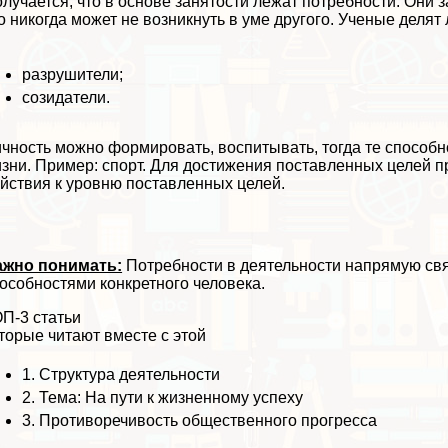
лучается, что в основе занятости лежат потребности. Они 
о никогда может не возникнуть в уме другого. Ученые делят 
разрушители;
созидатели.
чность можно формировать, воспитывать, тогда те способн
зни. Пример: спорт. Для достижения поставленных целей п
йствия к уровню поставленных целей.
ажно понимать:
Потребности в деятельности напрямую свя
особностями конкретного человека.
П-3 статьи
торые читают вместе с этой
1.
Структура деятельности
2.
Тема: На пути к жизненному успеху
3.
Противоречивость общественного прогресса