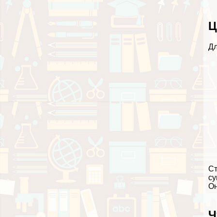
Ц
Дл
Ст
су
Он
Ч