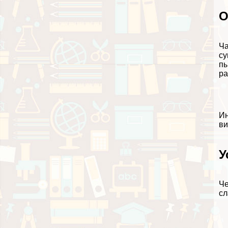
О
Ча
су
пы
ра
Ин
ви
У
Че
сл