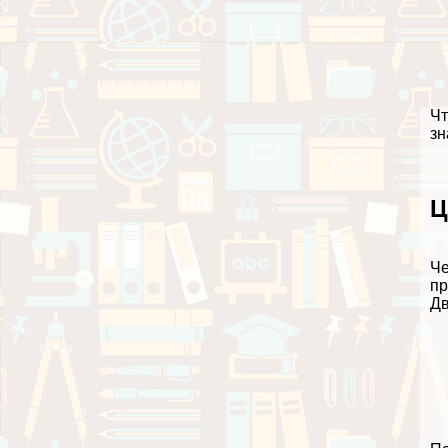
Чт
зн
Ц
Че
пр
Дв