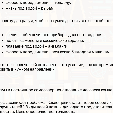
скорость передвижения – гепарду;
жизнь под водой – рыбам.
ловеку дан разум, чтобы он сумел достичь всех способност
зрение – обеспечивают приборы дальнего видения;
полет – самолеты и космические корабли;
плавание под водой – акваланги;
скорость передвижения возможна благодаря машинам.
итоге, человеческий интеллект – это условие, при котором
звить в нужном направлении.
зум и постоянное самосовершенствование человека компен
есь возникает проблема. Какие цели ставит перед собой лич
зрушителей? Виды целей важны для одного представителя ч
щества. Цель определяет деятельность.