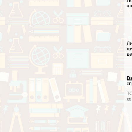
По
чт
Ли
жи
де
В
сп
ТО
ко