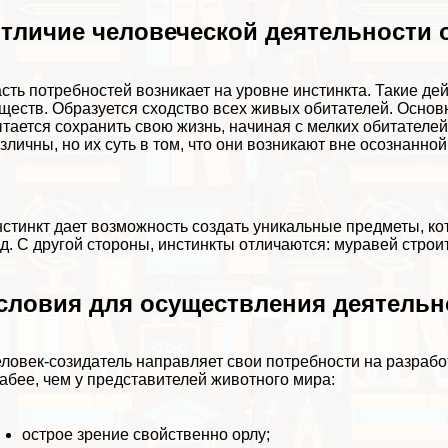
тличие человеческой деятельности 
сть потребностей возникает на уровне инстинкта. Такие д
ществ. Образуется сходство всех живых обитателей. Основ
тается сохранить свою жизнь, начиная с мелких обитателе
зличны, но их суть в том, что они возникают вне осознанно
стинкт дает возможность создать уникальные предметы, к
д. С другой стороны, инстинкты отличаются: муравей строит
словия для осуществления деятельн
ловек-созидатель направляет свои потребности на разрабо
абее, чем у представителей животного мира:
острое зрение свойственно орлу;