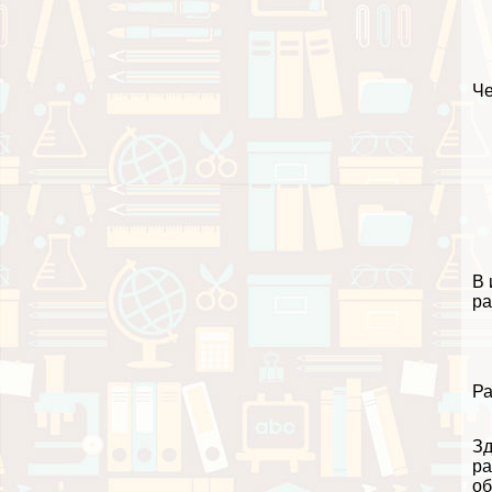
Че
В 
ра
Ра
Зд
ра
об