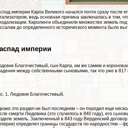
спад империи Карла Великого начался почти сразу после его
тализатором, ведь основная причина заключалась в том, ч
одализации. Каролинги объединили множество земель под 
ссалам до определенного исторического момента было выг
аспад империи
довик Благочестивый, сын Карла, им же самим и коронованн
адения между собственными сыновьями, так что уже в 817 
с. 1. Людовик Благочестивый.
нако это раздел не был последним – он породил еще нескол
сле cмepти Людовика (это случилось в 840 году), его сыно
зделе земель. Заключенный в 843 году Верденский договор
перии) определял границы государств по народностям – фр