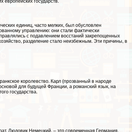
х европейских государств.
ических единиц, часто мелких, был обусловлен
ванному управлению: они стали фактически
справлялись с подавлением восстаний закрепощенных
хозяйство, разделение стало неизбежным. Эти причины, в
ранкское королевство. Карл (прозванный в народе
основой для будущей Франции, а романский язык, на
того государства.
рат, Людовик Немецкий, – это современная Германия,