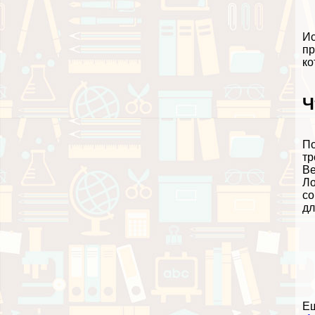
Ис
пр
ко
Ч
По
тр
Ве
Ло
со
дл
Е