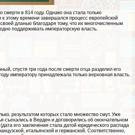
 cмepти в 814 году. Однако она стала только
то к этому времени завершался процесс европейской
своей дланью благодаря тому, что их многочисленным
одно поддерживать императорскую власть.
ый, спустя три года после cмepти отца разделил его
году императору принадлежала только верховная власть.
ько, результатом которых стало множество смут. Уже
вья съехались в Верден и договорились об окончательном
 (дата его заключения стала датой юридического распада
анцузской, итальянской и германской. Соответственно,