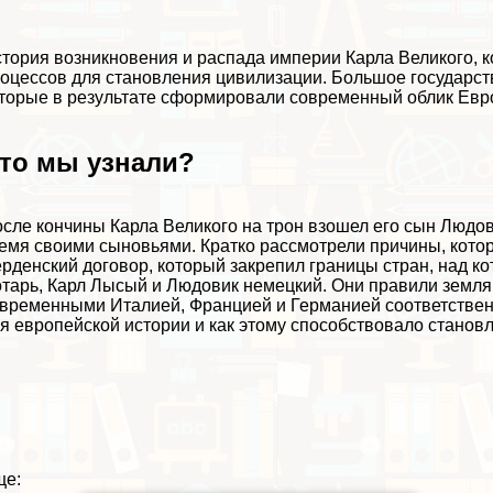
тория возникновения и распада империи Карла Великого, ко
оцессов для становления цивилизации. Большое государст
торые в результате сформировали современный облик Евр
то мы узнали?
сле кончины Карла Великого на трон взошел его сын Людо
емя своими сыновьями. Кратко рассмотрели причины, кото
рденский договор, который закрепил границы стран, над к
тарь, Карл Лысый и Людовик немецкий. Они правили земля
временными Италией, Францией и Германией соответственн
я европейской истории и как этому способствовало станов
ще: