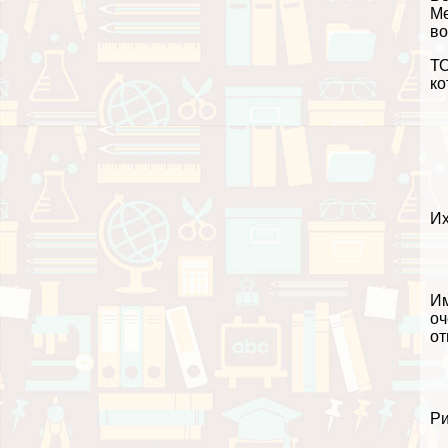
Ме
во
ТО
ко
Их
Им
оч
от
Ри