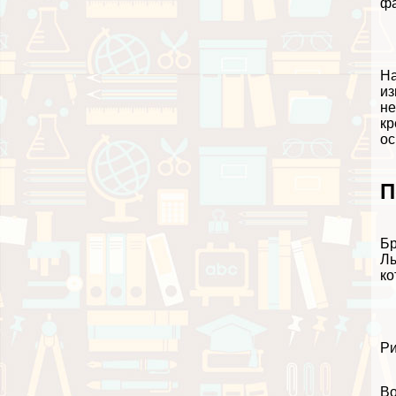
фа
На
из
не
кр
ос
П
Бр
Лы
ко
Ри
Во