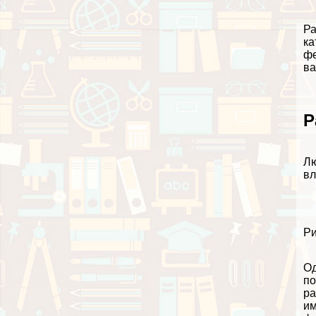
Ра
ка
фе
ва
Р
Лю
вл
Ри
Од
по
ра
им