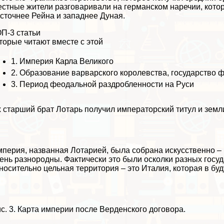
стные жители разговаривали на германском наречии, котор
сточнее Рейна и западнее Дуная.
П-3 статьи
торые читают вместе с этой
1.
Империя Карла Великого
2.
Образование варварского королевства, государство 
3.
Период феодальной раздробленности на Руси
 старший брат Лотарь получил императорский титул и земл
перия, названная Лотарией, была собрана искусственно – 
ень разнородны. Фактически это были осколки разных госу
носительно цельная территория – это Италия, которая в бу
с. 3. Карта империи после Верденского договора.