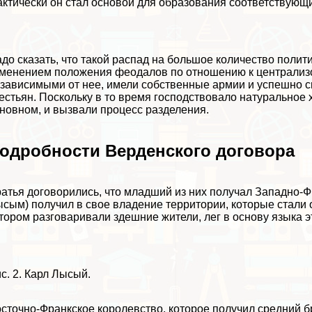
ктически он стал основой для образования соответствующи
до сказать, что такой распад на большое количество полит
менением положения феодалов по отношению к централизо
зависимыми от нее, имели собственные армии и успешно 
естьян. Поскольку в то время господствовало натуральное 
новном, и вызвали процесс разделения.
одробности Верденского договора
атья договорились, что младший из них получал Западно-Ф
сым) получил в свое владение территории, которые стали 
тором разговаривали здешние жители, лег в основу языка э
с. 2. Карл Лысый.
сточно-Франкское королевство, которое получил средний б