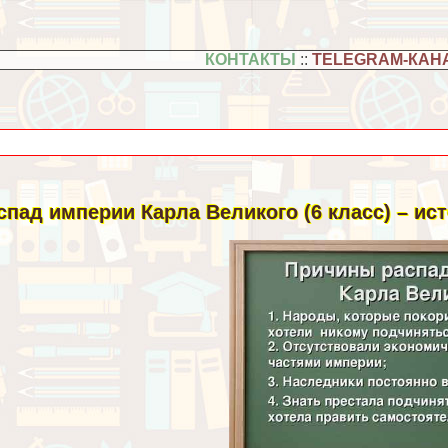
КОНТАКТЫ
::
TELEGRAM-КАН
спад империи Карла Великого (6 класс) – ис