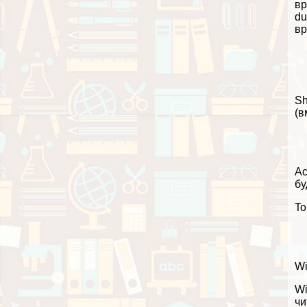
вр
du
вр
Sh
(в
Ac
бу
To
Wi
Wi
чи