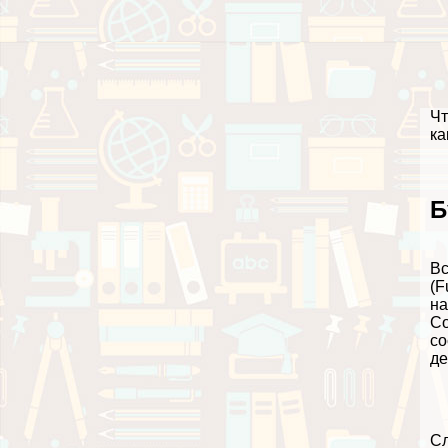
Чт
ка
Б
Вс
(F
на
Co
со
де
Сл