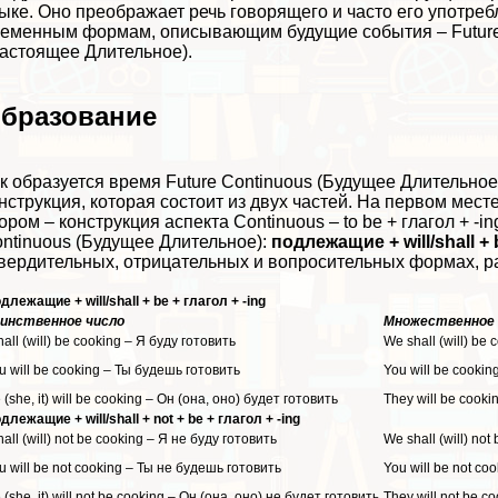
ыке. Оно преображает речь говорящего и часто его употрe
еменным формам, описывающим будущие события – Future S
астоящее Длительное).
бразование
к образуется время Future Continuous (Будущее Длительное
нструкция, которая состоит из двух частей. На первом мест
ором – конструкция аспекта Continuous – to be + глагол + 
ntinuous (Будущее Длительное):
подлежащие + will/shall + 
вердительных, отрицательных и вопросительных формах, р
длежащие + will/shall + be + глагол + -ing
инственное число
Множественное 
shall (will) be cooking – Я буду готовить
We shall (will) be
u will be cooking – Ты будешь готовить
You will be cooki
 (she, it) will be cooking – Он (она, оно) будет готовить
They will be cooki
длежащие + will/shall + not + be + глагол + -ing
shall (will) not be cooking – Я не буду готовить
We shall (will) no
u will be not cooking – Ты не будешь готовить
You will be not c
 (she, it) will not be cooking – Он (она, оно) не будет готовить
They will not be c