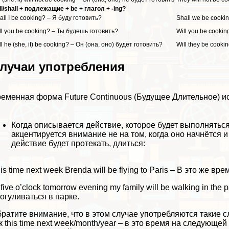
ll/shall + подлежащие + be + глагол + -ing?
all I be cooking? – Я буду готовить?
Shall we be cooki
ll you be cooking? – Ты будешь готовить?
Will you be cooki
ll he (she, it) be cooking? – Он (она, оно) будет готовить?
Will they be cook
лучаи употрeбления
еменная форма Future Continuous (Будущее Длительное) ис
Когда описывается действие, которое будет выполнятьс
акцентируется внимание не на том, когда оно начнётся и 
действие будет протекать, длиться:
is time next week Brenda will be flying to Paris – В это же
 five o’clock tomorrow evening my family will be walking in t
огуливаться в парке.
ратите внимание, что в этом случае употрeбляются такие с
к this time next week/month/year – в это время на следующей 