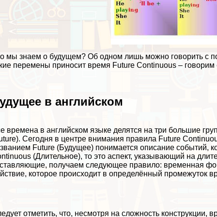
о мы знаем о будущем? Об одном лишь можно говорить с п
кие перемены приносит время Future Continuous – говорим 
удущее в английском
е времена в английском языке делятся на три большие гру
uture). Сегодня в центре внимания правила Future Continu
званием Future (Будущее) понимается описание событий, к
ntinuous (Длительное), то это аспект, указывающий на длит
ставляющие, получаем следующее правило: временная фор
йствие, которое происходит в определённый промежуток в
едует отметить, что, несмотря на сложность конструкции, в