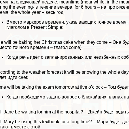
емя на следующей неделе, meantime (meanwhile, in the meantim
ring the evening- в течение вечера, for 6 hours – на протяжени
емя, the whole year – весь год.
Вместо маркеров времени, указывающих точное время, 
глаголом в Present Simple:
e will be baking her Christmas cake when they come – Она бу
место точного времени – глагол come)
Когда речь идёт о запланированных или неизбежных со
cording to the weather forecast it will be snowing the whole
дет идти снег.
me will be taking the exam tomorrow at five o’clock – Том буд
Когда необходимо задать вопрос о ближайших планах н
ll Jane be waiting for him at the hospital? – Джейн будет жда
ll Mary be using this textbook for a long time? – Мари будет
тают вместе с этой