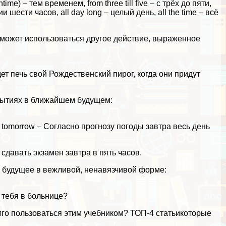
e) – тем временем, from three till five – с трёх до пяти,
и шести часов, all day long – целый день, all the time – всё
может использоваться другое действие, выраженное
дет печь свой Рождественский пирог, когда они придут
бытиях в ближайшем будущем:
 day tomorrow – Согласно прогнозу погоды завтра весь день
ет сдавать экзамен завтра в пять часов.
а будущее в вежливой, ненавязчивой форме:
ть тебя в больнице?
 долго пользоваться этим учебником?
ТОП-4 статьи
которые