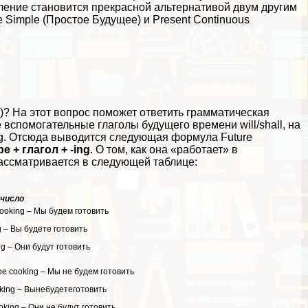
бление становится прекрасной альтернативой двум другим
imple (Простое Будущее) и Present Continuous
)? На этот вопрос поможет ответить грамматическая
е вспомогательные глаголы будущего времени will/shall, на
-ing. Отсюда выводится следующая формула Future
be + глагол + -ing
. О том, как она «работает» в
ассматривается в следующей таблице:
число
 cooking – Мы будем готовить
ng – Вы будете готовить
ng – Они будут готовить
t be cooking – Мы не будем готовить
ooking – Вынебудетеготовить
ooking – Они не будут готовить