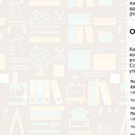
яз
вр
(Н
О
Ка
ко
вт
Co
ут
По
Ед
I 
Yo
He
По
I 
Yo
He