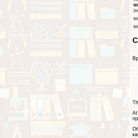
Wi
Sh
Wi
Wi
С
Вр
Th
At
пр
Об
ка