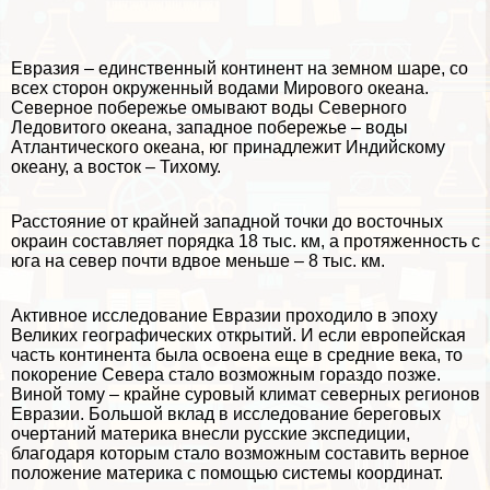
Евразия – единственный континент на земном шаре, со
всех сторон окруженный водами Мирового океана.
Северное побережье омывают воды Северного
Ледовитого океана, западное побережье – воды
Атлантического океана, юг принадлежит Индийскому
океану, а восток – Тихому.
Расстояние от крайней западной точки до восточных
окраин составляет порядка 18 тыс. км, а протяженность с
юга на север почти вдвое меньше – 8 тыс. км.
Активное исследование Евразии проходило в эпоху
Великих географических открытий. И если европейская
часть континента была освоена еще в средние века, то
покорение Севера стало возможным гораздо позже.
Виной тому – крайне суровый климат северных регионов
Евразии. Большой вклад в исследование береговых
очертаний материка внесли русские экспедиции,
благодаря которым стало возможным составить верное
положение материка с помощью системы координат.