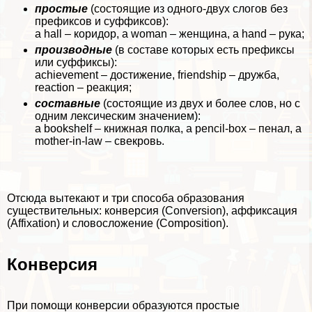
простые
(состоящие из одного-двух слогов без
префиксов и суффиксов):
a hall – коридор, a woman – женщина, a hand – рука;
производные
(в составе которых есть префиксы
или суффиксы):
achievement – достижение, friendship – дружба,
reaction – реакция;
составные
(состоящие из двух и более слов, но с
одним лексическим значением):
a bookshelf – книжная полка, a pencil-box – пенал, a
mother-in-law – свекровь.
Отсюда вытекают и три способа образования
существительных: конверсия (Conversion), аффиксация
(Affixation) и словосложение (Composition).
Конверсия
При помощи конверсии образуются простые