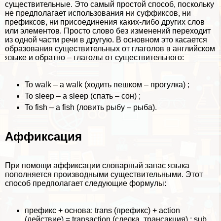
существительные. Это самый простой способ, поскольку
не предполагает использования ни суффиксов, ни
префиксов, ни присоединения каких-либо других слов
или элементов. Просто слово без изменений переходит
из одной части речи в другую. В основном это касается
образования существительных от глаголов в английском
языке и обратно – глаголы от существительного:
To walk – a walk (ходить пешком – прогулка) ;
To sleep – a sleep (спать – сон) ;
To fish – a fish (ловить рыбу – рыба).
Аффиксация
При помощи аффиксации словарный запас языка
пополняется производными существительными. Этот
способ предполагает следующие формулы:
префикс + основа: trans (префикс) + action
(действие) = transaction (сделка, трaнcакция) ; sub