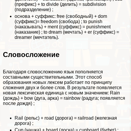
(префикс) + to divide (делить) = subdivision
(подразделение) ;
основа + суффикс: free (свободный) + dom
(суффикс)= freedom (свобода) ; to punish
(наказывать) + ment (суффикс) = punishment
(наказание) ; to dream (мечтать) + er (суффикс) =
dreamer (мечтатель).
Словосложение
Благодаря словосложению язык пополняется
составными существительными. Этот способ
образования новых лексем работает по принципу
сложения двух и более слов. В результате появляется
новая лексическая единица с новым значением: Rain
(дождь) + bow (дуга, арка) = rainbow (радуга; появляется
после дождя) ;
Rail (рельс) + road (дорога) = railroad (железная
дорога) ;
Cup (чашка) + board (доска) = cupboard (буфет) ;