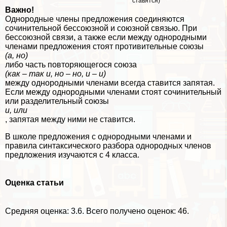
ставятся)
Важно!
Однородные члeны предложения соединяются
сочинительной бессоюзной и союзной связью. При
бессоюзной связи, а также если между однородными
члeнами предложения стоят противительные союзы
(а, но)
либо часть повторяющегося союза
(как – так и, но – но, и – и)
между однородными члeнами всегда ставится запятая.
Если между однородными члeнами стоят сочинительный
или разделительный союзы
и, или
, запятая между ними не ставится.
В школе предложения с однородными члeнами и
правила синтаксического разбора однородных члeнов
предложения изучаются с 4 класса.
Оценка статьи
Средняя оценка:
3.6
. Всего получено оценок: 46.