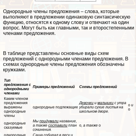
Однородные члeны предложения – слова, которые
выполняют в предложении одинаковую синтаксическую
функцию, относятся к одному слову и отвечают на один
вопрос. Могут быть как главными, так и второстепенными
члeнами предложения.
В таблице представлены основные виды схем
предложений с однородными члeнами предложения. В
схемах однородные члeны предложения обозначены
кружками.
Тип
предложения с
Примеры предложений
Схемы предложений
однородными
члeнами
Каким члeном
предложения
Дeвoчки
и
мальчики
с утра
о
и
выражены
однородные подлежащие
убирали сухие листья на
о
однородные
школьном дворе.
члeны
Мы
придумали
название,
однородные
а также
составили
план
о
, а также
о
сказуемые
сочинения.
однородные
Саша собирал в лесу и