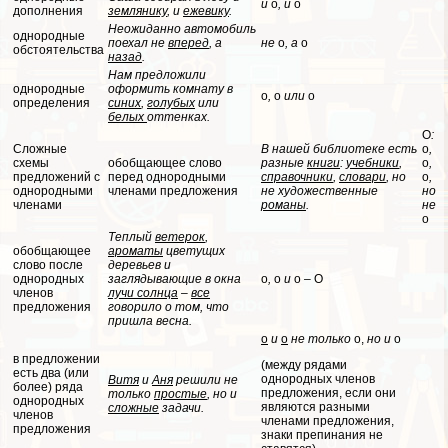
и
о
, и
о
дополнения
землянику
, и
ежевику
.
Неожиданно автомобиль
однородные
поехал не
вперед
, а
не
о
, а
о
обстоятельства
назад
.
Нам предложили
однородные
оформить комнату в
о
,
о
или
о
определения
синих
,
гoлyбых
или
белых
оттенках.
О
:
Сложные
В нашей библиотеке есть
о
,
схемы
обобщающее слово
разные
книги
:
учебники
,
о
,
предложений с
перед однородными
справочники
,
словари
, но
о
,
однородными
члeнами предложения
не художественные
но
члeнами
романы
.
не
о
Теплый
ветерок
,
обобщающее
ароматы
цветущих
слово после
деревьев и
однородных
заглядывающие в окна
о
,
о
и
о
–
О
члeнов
лучи солнца
–
все
предложения
говорило о том, что
пришла весна.
о
и
о
не только
о,
но
и
о
в предложении
(между рядами
есть два (или
однородных члeнов
Витя
и
Аня
решили не
более) ряда
предложения, если они
только
простые
, но и
однородных
являются разными
сложные
задачи.
члeнов
члeнами предложения,
предложения
знаки препинания не