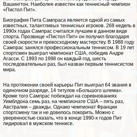
Вашингтон. Наиболее известен как теннисный чемпион
«Пистол Пит».
Биография Пита Сампраса является одной из самых
известных, талантливых теннисных игроков. 268 недель в
1990х годах Сампрас считался лучшим в данном виде
спорта. Прозвище «Пистол Пит» он получил благодаря
своей скорости и превосходному мастерству. В 1988 году
Сампрас занялся профессиональным теннисом. В 19 лет
спортсмен выиграл чемпионат США, победив Андре
Агасси. С 1993 по 1998 он каждый год, шесть
последовательных раз, был назван первым теннисистом
мира.
На протяжении своей карьеры Пит выиграл 64 звания в
одиночном разряде, 14 титулов «Большого шлема».
Кроме того Сампрас побеждал на соревнованиях
Уимблдона семь раз, на чемпионате США – пять раз,
Австралии – дважды. Однако чемпионат Франции
спортсмену так и не довелось покорить. Можно с
уверенностью сказать, что в конце 1990-х годов Пит
лидировал в мужском теннисе.