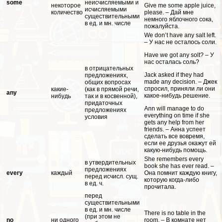
some
неисчисляемыми и
некоторое
Give me some apple juice,
исчисляемыми
количество
please. – Дай мне
существительными
немного яблочного сока,
в ед. и мн. числе
пожалуйста.
We don’t have any salt left.
– У нас не осталось соли.
Have we got any solt? – У
нас осталась соль?
в отрицательных
Jack asked if they had
предложениях,
made any decision. – Джек
общих вопросах
спросил, приняли ли они
какие-
(как в прямой речи,
any
какое-нибудь решение.
нибудь
так и в косвенной),
придаточных
Ann will manage to do
предложениях
everything on time if she
условия
gets any help from her
friends. – Анна успеет
сделать все вовремя,
если ее друзья окажут ей
какую-нибудь помощь.
She remembers every
в утвердительных
book she has ever read. –
предложениях
every
каждый
Она помнит каждую книгу,
перед исчисл. сущ.
которую когда-либо
в ед. ч.
прочитала.
перед
существительными
в ед. и мн. числе
There is no table in the
(при этом не
no
ни одного
room. – В комнате нет