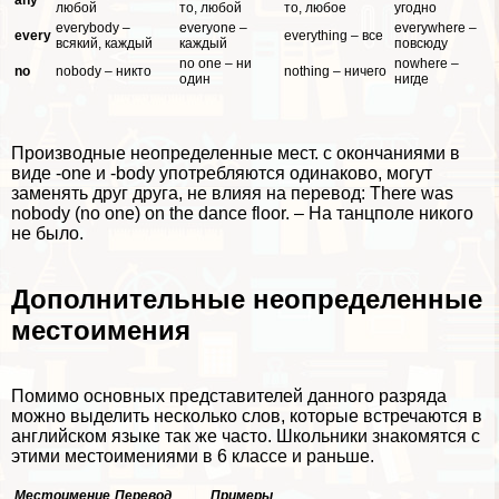
any
любой
то, любой
то, любое
угодно
everybody –
everyone –
everywhere –
every
everything – все
всякий, каждый
каждый
повсюду
no one – ни
nowhere –
no
nobody – никто
nothing – ничего
один
нигде
Производные неопределенные мест. с окончаниями в
виде -one и -body употрeбляются одинаково, могут
заменять друг друга, не влияя на перевод: There was
nobody (no one) on the dance floor. – На танцполе никого
не было.
Дополнительные неопределенные
местоимения
Помимо основных представителей данного разряда
можно выделить несколько слов, которые встречаются в
английском языке так же часто. Школьники знакомятся с
этими местоимениями в 6 классе и раньше.
Местоимение
Перевод
Примеры