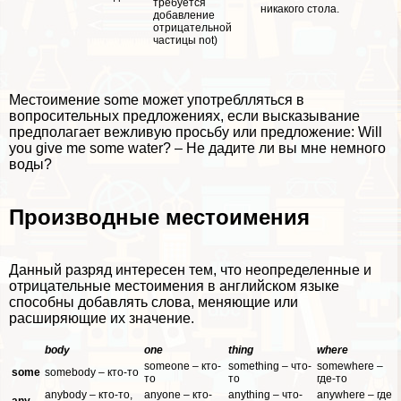
требуется
никакого стола.
добавление
отрицательной
частицы not)
Местоимение some может употрeблляться в
вопросительных предложениях, если высказывание
предполагает вежливую просьбу или предложение: Will
you give me some water? – Не дадите ли вы мне немного
воды?
Производные местоимения
Данный разряд интересен тем, что неопределенные и
отрицательные местоимения в английском языке
способны добавлять слова, меняющие или
расширяющие их значение.
body
one
thing
where
someone – кто-
something – что-
somewhere –
some
somebody – кто-то
то
то
где-то
anybody – кто-то,
anyone – кто-
anything – что-
anywhere – где