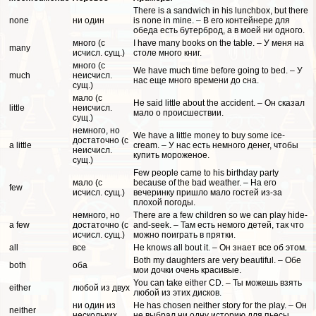
There is a sandwich in his lunchbox, but there
none
ни один
is none in mine. – В его контейнере для
обеда есть бутерброд, а в моей ни одного.
много (с
I have many books on the table. – У меня на
many
исчисл. сущ.)
столе много книг.
много (с
We have much time before going to bed. – У
much
неисчисл.
нас еще много времени до сна.
сущ.)
мало (с
He said little about the accident. – Он сказал
little
неисчисл.
мало о происшествии.
сущ.)
немного, но
We have a little money to buy some ice-
достаточно (с
a little
cream. – У нас есть немного денег, чтобы
неисчисл.
купить мороженое.
сущ.)
Few people came to his birthday party
мало (с
because of the bad weather. – На его
few
исчисл. сущ.)
вечеринку пришло мало гостей из-за
плохой погоды.
немного, но
There are a few children so we can play hide-
a few
достаточно (с
and-seek. – Там есть немого детей, так что
исчисл. сущ.)
можно поиграть в прятки.
all
все
He knows all bout it. – Он знает все об этом.
Both my daughters are very beautiful. – Обе
both
оба
мои дочки очень красивые.
You can take either CD. – Ты можешь взять
either
любой из двух
любой из этих дисков.
ни один из
He has chosen neither story for the play. – Он
neither
нескольких
не выбрал ни одну историю для пьесы.