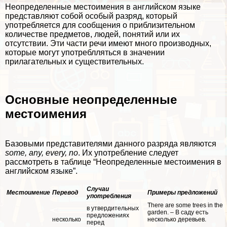
Неопределенные местоимения в английском языке
представляют собой особый разряд, который
употрeбляется для сообщения о приблизительном
количестве предметов, людей, понятий или их
отсутствии. Эти части речи имеют много производных,
которые могут употрeблляться в значении
прилагательных и существительных.
Основные неопределенные
местоимения
Базовыми представителями данного разряда являются
some, any, every, no
. Их употрeбление следует
рассмотреть в таблице “Неопределенные местоимения в
английском языке”.
Случаи
Местоимение
Перевод
Примеры предложений
употрeбления
There are some trees in the
в утвердительных
garden. – В саду есть
предложениях
несколько
несколько деревьев.
перед