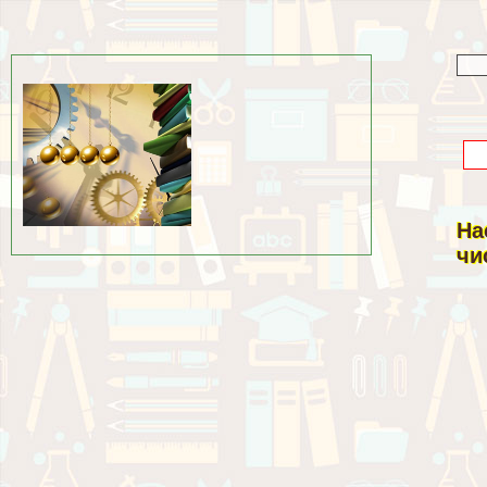
На
чи