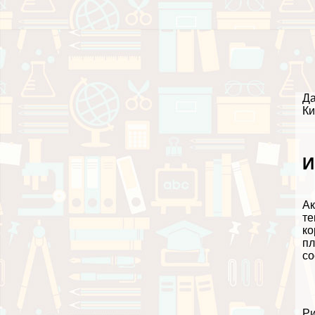
Да
Ки
И
Ак
те
ко
пл
со
Ри