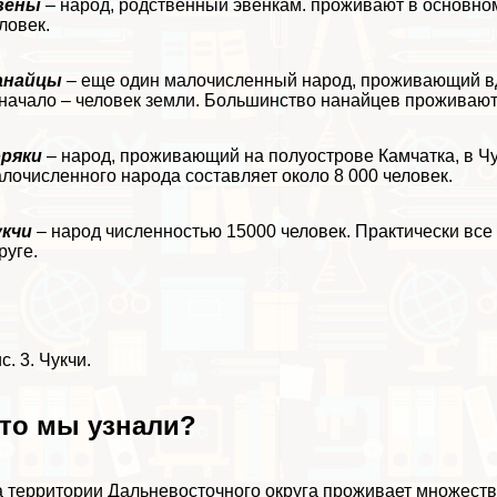
вены
– народ, родственный эвенкам. проживают в основном
ловек.
анайцы
– еще один малочисленный народ, проживающий вд
начало – человек земли. Большинство нанайцев проживают
оряки
– народ, проживающий на полуострове Камчатка, в Чу
лочисленного народа составляет около 8 000 человек.
укчи
– народ численностью 15000 человек. Пpaктически все
руге.
с. 3. Чукчи.
то мы узнали?
 территории Дальневосточного округа проживает множеств