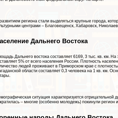
развитием региона стали выделяться крупные города, кот
льтурными центрами – Благовещенск, Хабаровск, Николаев
аселение Дальнего Востока
ощадь Дальнего востока составляет 6169, 3 тыс. кв. км. На 
ставляет 5% от всего населения России. Плотность насел
личество людей проживают в Приморском крае с плотностью 
гаданской области составляет 0,3 человека на 1 кв. км. Ос
тары.
мографическая ситуация хаpaктеризуется отрицательной д
кратилась – многие (особенно молодежь) покинули регион 
оренные народы Дальнего Востока