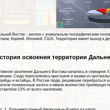
льний Восток – регион с уникальным географическим поло
таем, Кореей, Японией, США. Территория имеет выход к д
стория освоения территории Дальне
тивное заселение Дальнего Востока началось в середине 
мпами. Сюда переселялись крестьяне и казаки из централь
рейцы и китайцы. В России люди, решившие перебраться н
атили пониженные налоги и имели множество преимуществ 
ставляли 13% от всего населения.
с. 1. Дальневосточный федеральный округ на карте.