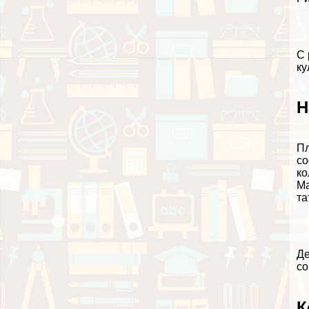
С 
ку
Н
Пл
со
ко
Ма
та
Де
со
К