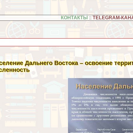
КОНТАКТЫ
::
TELEGRAM-КАН
селение Дальнего Востока – освоение терр
сленность