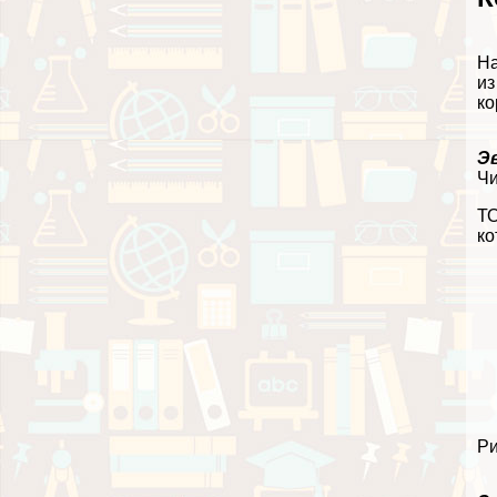
На
из
ко
Э
Чи
ТО
ко
Ри