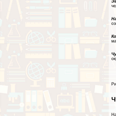
Э
че
Н
оз
К
ма
Ч
ок
Ри
Ч
На