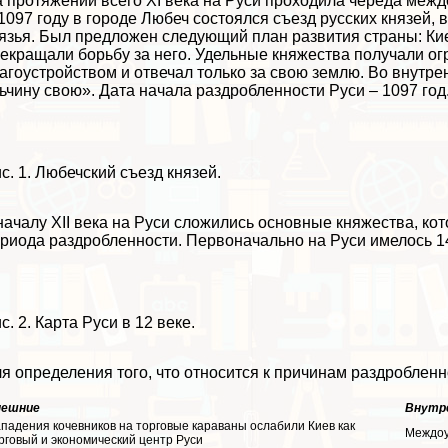
 протяжении всего XI века на Руси проходила череда меж
1097 году в городе Любеч состоялся съезд русских князей,
язья. Был предложен следующий план развития страны: Ки
екращали борьбу за него. Удельные княжества получали о
агоустройством и отвечал только за свою землю. Во внутр
ьчину свою». Дата начала раздробленности Руси – 1097 год
с. 1. Любечский съезд князей.
началу XII века на Руси сложились основные княжества, к
риода раздробленности. Первоначально на Руси имелось 14
с. 2. Карта Руси в 12 веке.
я определения того, что относится к причинам раздробленн
нешние
Внутр
падения кочевников на торговые караваны ослабили Киев как
Междоу
рговый и экономический центр Руси