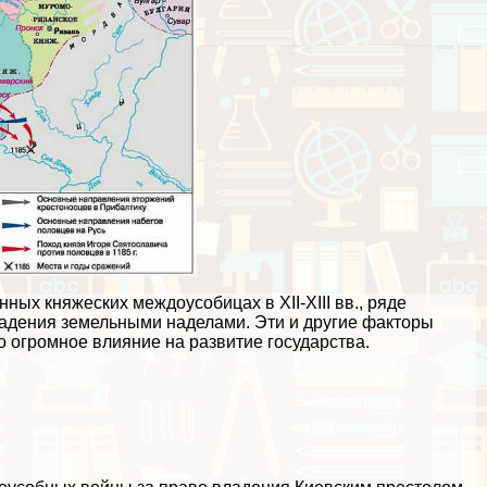
ных княжеских междоусобицах в XII-XIII вв., ряде
адения земельными наделами. Эти и другие факторы
о огромное влияние на развитие государства.