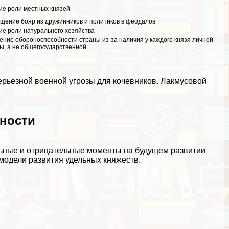
ие роли местных князей
щение бояр из дружинников и политиков в феодалов
ие роли натурального хозяйства
ение обороноспособности страны из-за наличия у каждого князя личной
ы, а не общегосударственной
серьезной военной угрозы для кочевников. Лакмусовой
ности
ьные и отрицательные моменты на будущем развитии
х модели развития удельных княжеств.