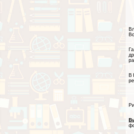
Вл
Во
Га
др
ра
В 
ре
Ри
В
фо