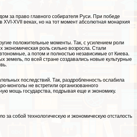
ом за право главного собирателя Руси. При победе
 XVI-XVII веках, но на тот момент абсолютная монархия
ругие положительные моменты. Так, с усилением роли
их экономическая роль сильно возросла. Стали
втономные, а потом и полностью независимые от Киева.
ых земель, по всей стране создавались новые культурные
вь.
тельных последствий. Так, раздробленность ослабила
аро-монголы не встретили организованного
ую мощь государства, подрывая еще и экономику.
о за собой технологическую и экономическую отсталость