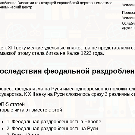
лабление Византии как ведущей европейской державы сместило
Усилен
ономический центр
Превра
Усилен
Ослабл
дружин
е к XIII веку мелкие удельные княжества не представляли 
мажкой этому стала битва на Калке 1223 года.
оследствия феодальной раздроблен
оцесс феодализма на Руси имел одновременно положител
сударства. К XIII веку на Руси сложилось сразу 3 различны
П-5 статей
торые читают вместе с этой
1.
Феодальная раздробленность в Европе
2.
Феодальная раздробленность на Руси