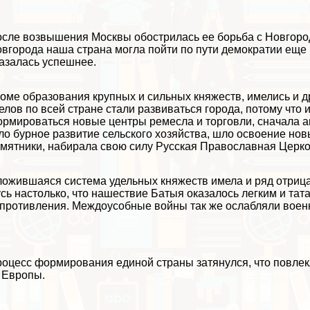
сле возвышения Москвы обострилась ее борьба с Новгород
вгорода наша страна могла пойти по пути демократии еще в
азалась успешнее.
оме образования крупных и сильных княжеств, имелись и д
елов по всей стране стали развиваться города, потому что 
рмироваться новые центры ремесла и торговли, сначала а
о бурное развитие сельского хозяйства, шло освоение нов
мятники, набирала свою силу Русская Православная Церко
ожившаяся система удельных княжеств имела и ряд отрица
сь настолько, что нашествие Батыя оказалось легким и тат
противления. Междоусобные войны так же ослабляли военн
оцесс формирования единой страны затянулся, что повлекл
 Европы.