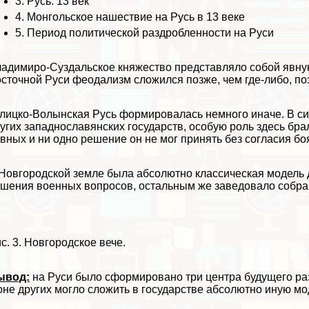
3.
Русь: 13 век
4.
Монгольское нашествие на Русь в 13 веке
5.
Период политической раздробленности на Руси
адимиро-Суздальское княжество представляло собой явну
сточной Руси феодализм сложился позже, чем где-либо, по
лицко-Волынская Русь формировалась немного иначе. В си
угих западнославянских государств, особую роль здесь бр
вных и ни одно решение он не мог принять без согласия бо
Новгородской земле была абсолютно классическая модель 
шения военных вопросов, остальным же заведовало собран
с. 3. Новгородское вече.
ывод:
на Руси было сформировано три центра будущего раз
не других могло сложить в государстве абсолютно иную мо