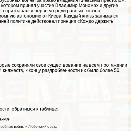
доусобных войны за право владения Киевским престолом.
 в котором принял участие Владимир Мономах и другие
ев признавался первым среди равных, князья
громную автономию от Киева. Каждый князь занимался
енней политике действовал принцип «Кождо держить
.
оторые сохраняли свое существование на всем протяжении
 княжеств, к концу раздробленности их было более 50.
ости, обратимся к таблице:
енние
собные войны и Любечский съезд