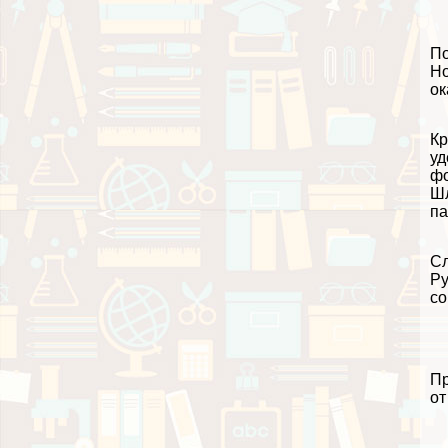
По
Но
ок
Кр
уд
фо
Шл
па
Сл
Ру
со
Пр
от