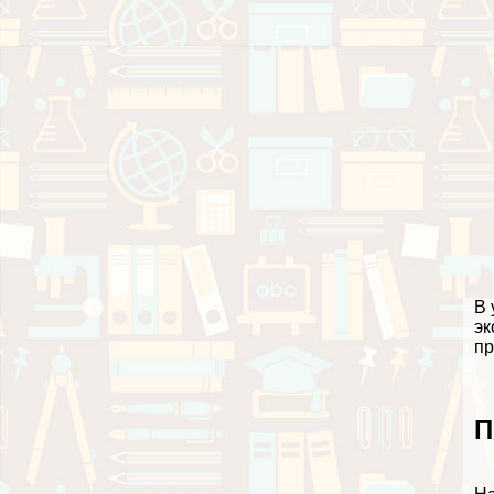
В 
эк
пр
П