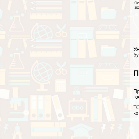
Ос
эк
Уж
бу
П
Пр
го
ТО
ко