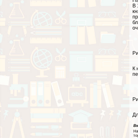
На
В 
кн
пр
бл
оч
Ри
К 
пе
Ри
Дл
В
На
то