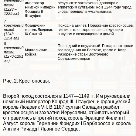
крестовый
император
результате заключения договора с
поход
Римской империи
египетским султаном, но в 1244 году город
(1228 –
Фридрих II
снова перешел к мусульманам.
1229 гг.)
Штауфен
7
крестовый
Французкий
Поход на Египет. Поражение крестоносцев,
поход
король Людовик
взятие в плен короля с последующим
(1248 –
IX Святой.
выкупом и возвращением домой.
1254 гг.)
8
Последний и неудачный. Рыцари потеряли
крестовый
Монгольские
все владения на Востоке, кроме о. Кипр.
поход
войска
Разорение стран Восточного
(1270-1291
Средиземноморья
гг.)
Рис. 2. Крестоносцы.
Второй поход состоялся в 1147—1149 гг. Им руководили
немецкий император Конрад III Штауфен и французский
король Людовик VII. В 1187 султан Саладин разбил
крестоносцев и захватил Иерусалим, отбивать который
отправились в третий поход король Франции Филипп II
Август, король Германии Фридрих I Барбаросса и король
Англии Ричард I Львиное Сердце.