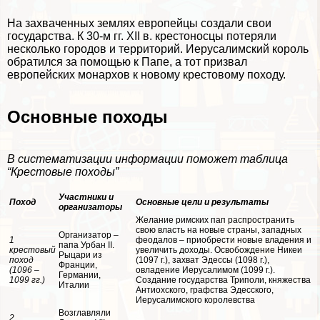
На захваченных землях европейцы создали свои
государства. К 30-м гг. XII в. крестоносцы потеряли
несколько городов и территорий. Иерусалимский король
обратился за помощью к Папе, а тот призвал
европейских монархов к новому крестовому походу.
Основные походы
В систематизации информации поможет таблица
“Крестовые походы”
Участники и
Поход
Основные цели и результаты
организаторы
Желание римских пап распространить
свою власть на новые страны, западных
Организатор –
1
феодалов – приобрести новые владения и
папа Урбан II.
крестовый
увеличить доходы. Освобождение Никеи
Рыцари из
поход
(1097 г.), захват Эдессы (1098 г.),
Франции,
(1096 –
овладение Иерусалимом (1099 г.).
Германии,
1099 гг.)
Создание государства Триполи, княжества
Италии
Антиохского, графства Эдесского,
Иерусалимского королевства
Возглавляли
2