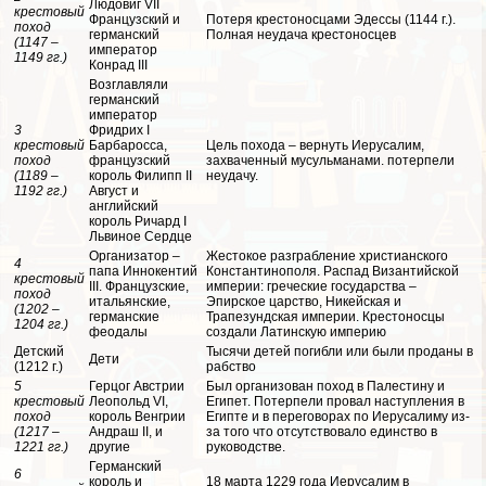
Людовиг VII
крестовый
Французский и
Потеря крестоносцами Эдессы (1144 г.).
поход
германский
Полная неудача крестоносцев
(1147 –
император
1149 гг.)
Конрад III
Возглавляли
германский
император
3
Фридрих I
крестовый
Барбаросса,
Цель похода – вернуть Иерусалим,
поход
французский
захваченный мусульманами. потерпели
(1189 –
король Филипп II
неудачу.
1192 гг.)
Август и
английский
король Ричард I
Львиное Сердце
Организатор –
Жестокое разграбление христианского
4
папа Иннокентий
Константинополя. Распад Византийской
крестовый
III. Французские,
империи: греческие государства –
поход
итальянские,
Эпирское царство, Никейская и
(1202 –
германские
Трапезундская империи. Крестоносцы
1204 гг.)
феодалы
создали Латинскую империю
Детский
Тысячи детей погибли или были проданы в
Дети
(1212 г.)
рабство
5
Герцог Австрии
Был организован поход в Палестину и
крестовый
Леопольд VI,
Египет. Потерпели провал наступления в
поход
король Венгрии
Египте и в переговорах по Иерусалиму из-
(1217 –
Андраш II, и
за того что отсутствовало единство в
1221 гг.)
другие
руководстве.
Германский
6
король и
18 марта 1229 года Иерусалим в