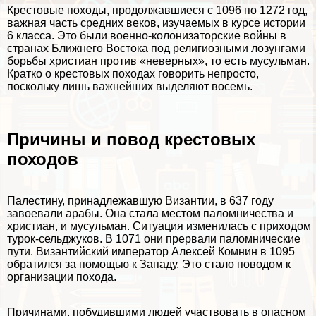
Крестовые походы, продолжавшиеся с 1096 по 1272 год,
важная часть средних веков, изучаемых в курсе истории
6 класса. Это были военно-колонизаторские войны в
странах Ближнего Востока под религиозными лозунгами
борьбы христиан против «неверных», то есть мусульман.
Кратко о крестовых походах говорить непросто,
поскольку лишь важнейших выделяют восемь.
Причины и повод крестовых
походов
Палестину, принадлежавшую Византии, в 637 году
завоевали аpaбы. Она стала местом паломничества и
христиан, и мусульман. Ситуация изменилась с приходом
турок-сельджуков. В 1071 они прервали паломнические
пути. Византийский император Алексей Комнин в 1095
обратился за помощью к Западу. Это стало поводом к
организации похода.
Причинами, побудившими людей участвовать в опасном