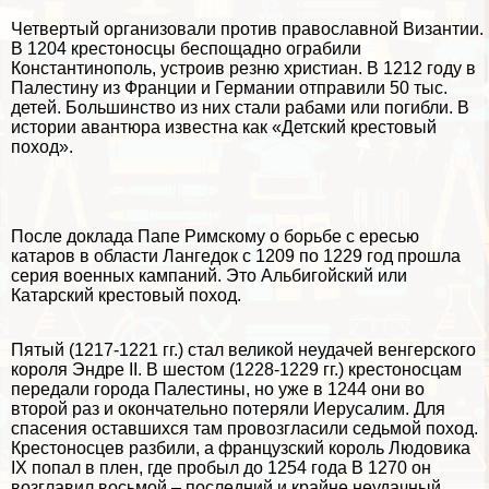
Четвертый организовали против православной Византии.
В 1204 крестоносцы беспощадно ограбили
Константинополь, устроив резню христиан. В 1212 году в
Палестину из Франции и Германии отправили 50 тыс.
детей. Большинство из них стали paбами или погибли. В
истории авантюра известна как «Детский крестовый
поход».
После доклада Папе Римскому о борьбе с ересью
катаров в области Лангедок с 1209 по 1229 год прошла
серия военных кампаний. Это Альбигойский или
Катарский крестовый поход.
Пятый (1217-1221 гг.) стал великой неудачей венгерского
короля Эндре II. В шестом (1228-1229 гг.) крестоносцам
передали города Палестины, но уже в 1244 они во
второй раз и окончательно потеряли Иерусалим. Для
спасения оставшихся там провозгласили седьмой поход.
Крестоносцев разбили, а французский король Людовика
IX попал в плен, где пробыл до 1254 года В 1270 он
возглавил восьмой – последний и крайне неудачный