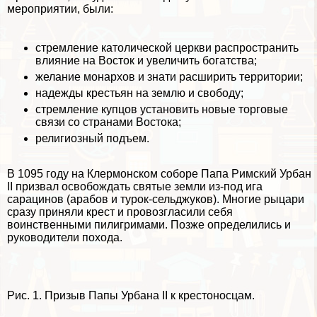
мероприятии, были:
стремление католической церкви распространить
влияние на Восток и увеличить богатства;
желание монархов и знати расширить территории;
надежды крестьян на землю и свободу;
стремление купцов установить новые торговые
связи со странами Востока;
религиозный подъем.
В 1095 году на Клермонском соборе Папа Римский Урбан
II призвал освобождать святые земли из-под ига
сарацинов (арабов и турок-сельджуков). Многие рыцари
сразу приняли крест и провозгласили себя
воинственными пилигримами. Позже определились и
руководители похода.
Рис. 1. Призыв Папы Урбана II к крестоносцам.