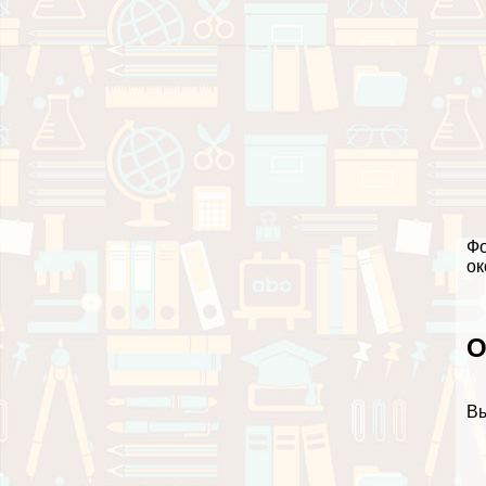
Фо
ок
О
Вы