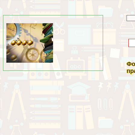
Фо
пр