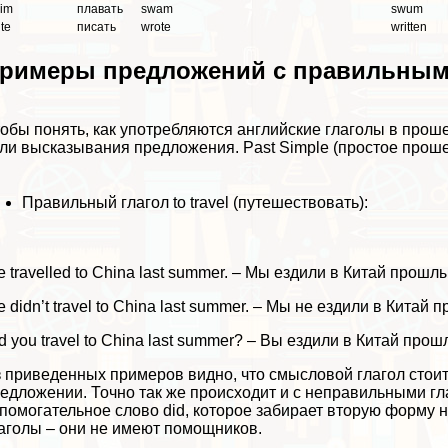
im
плавать
swam
swum
ite
писать
wrote
written
римеры предложений с правильным
обы понять, как употрeбляются английские глаголы в про
ли высказывания предложения. Past Simple (простое прош
Правильный глагол to travel (путешествовать):
 travelled to China last summer. – Мы ездили в Китай прошл
 didn’t travel to China last summer. – Мы не ездили в Китай
d you travel to China last summer? – Вы ездили в Китай про
 приведенных примеров видно, что смысловой глагол стои
едложении. Точно так же происходит и с неправильными г
помогательное слово did, которое забирает вторую форму н
аголы – они не имеют помощников.