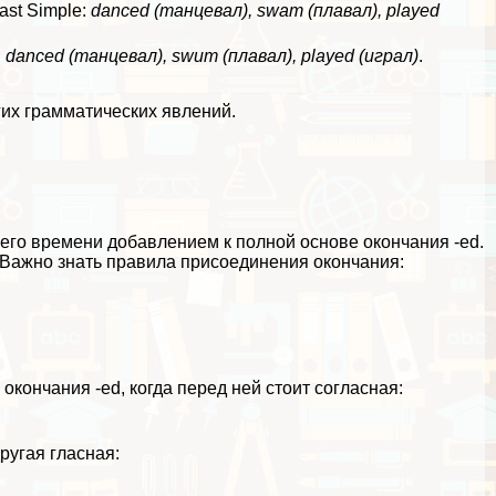
st Simple:
danced (танцевал), swam (плавал), played
:
danced (танцевал), swum (плавал), played (играл)
.
их грамматических явлений.
го времени добавлением к полной основе окончания -ed.
. Важно знать правила присоединения окончания:
 окончания -ed, когда перед ней стоит согласная:
ругая гласная: