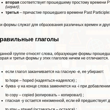
вторая
соответствует прошедшему простому времени Pa
(играл)
;
третья
– причастие прошедшего времени Past Participle
и формы служат для образования различных времен и друг
равильные глаголы
данной группе относят слова, образующие формы прошедше
орая и третья формы у этих глаголов ничем не отличаются
если глагол заканчивается на гласную -e, ее убирают:
to hope – hoped (надеяться-надеялся) ;
буква -у на конце слова заменяется на -i при добавлении
to copy – copied (копировать – копировал) ;
гласная -у остается неизменной, если ей предшествует д
to stay – stayed (оставаться – остался) ;