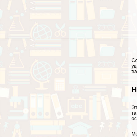
Со
уд
tr
Н
Эт
та
ос
Мо