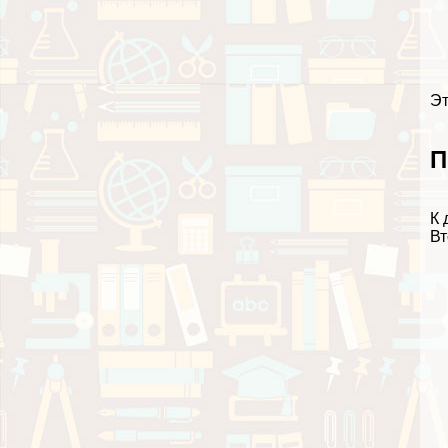
Эт
П
К 
Вт