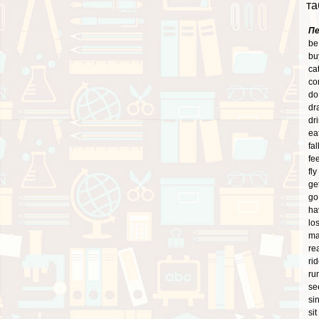
та
Пе
be
bu
ca
c
do
dr
dr
ea
fal
fe
fly
ge
go
ha
lo
m
re
ri
ru
se
si
sit