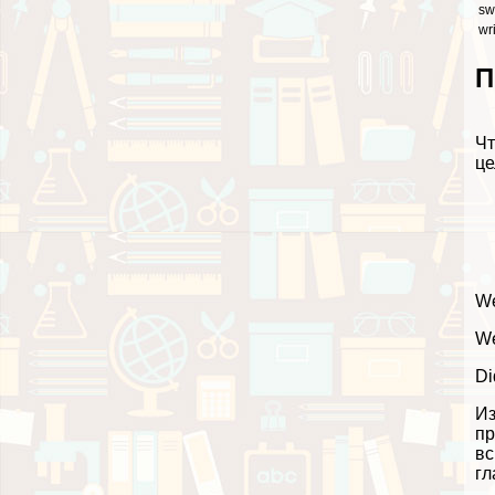
sw
wr
П
Чт
це
We
We
Di
Из
пр
вс
гл