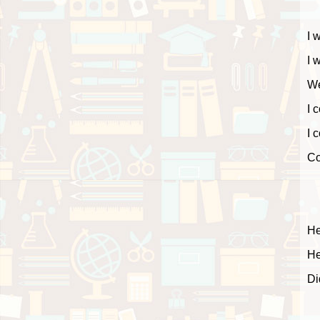
I 
I 
We
I 
I 
Co
He
He
Di