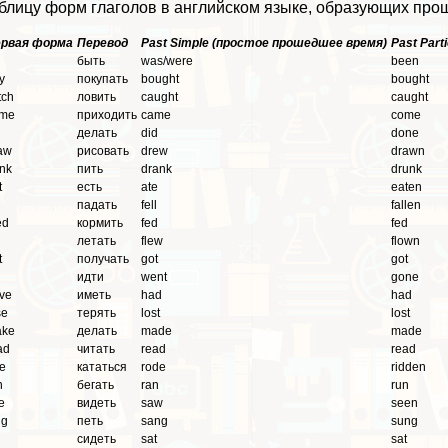
блицу форм глаголов в английском языке, образующих про
рвая форма
Перевод
Past Simple (простое прошедшее время)
Past Par
быть
was/were
been
y
покупать
bought
bought
tch
ловить
caught
caught
ome
приходить
came
come
делать
did
done
aw
рисовать
drew
drawn
ink
пить
drank
drunk
t
есть
ate
eaten
l
падать
fell
fallen
ed
кормить
fed
fed
летать
flew
flown
t
получать
got
got
идти
went
gone
ve
иметь
had
had
se
терять
lost
lost
ake
делать
made
made
ad
читать
read
read
de
кататься
rode
ridden
n
бегать
ran
run
e
видеть
saw
seen
ng
петь
sang
sung
сидеть
sat
sat