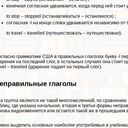
конечная согласная удваивается, когда перед ней стоит 
to stop – stopped (останавливаться – остановился) ;
согласная -l на конце слова удваивается независимо от
to travel – travelled (путешествовать – путешествовал).
гласно грамматике США в правильных глаголах букву -l пе
арения на последний слог, в остальных случаях она стоит одн
avel – traveled (ударение падает на первый слог).
еправильные глаголы
а группа является не такой многочисленной, по сравнению
блиц, где указана начальная, вторая и третья формы неправ
нова видоизменяется или остается такой же в прошедшем 
жно выделить основные наиболее употребимые в учебниках 