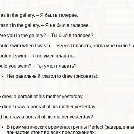
was in the gallery. – Я был в галерее.
wasn’t in the gallery. – Я не был в галерее.
re you in the gallery? – Ты был в галерее?
could swim when I was 5. – Я умел плавать, когда мне было 5 л
couldn’t swim. – Я не умел плавать.
uld you swim? – Ты умел плавать?
Неправильный глагол to draw (рисовать):
 drew a portrait of his mother yesterday.
 didn’t draw a portrait of his mother yesterday.
d he draw a portrait of his mother yesterday?
В грамматических временах группы Perfect (завершенн
причастие стоит во всех предложениях: