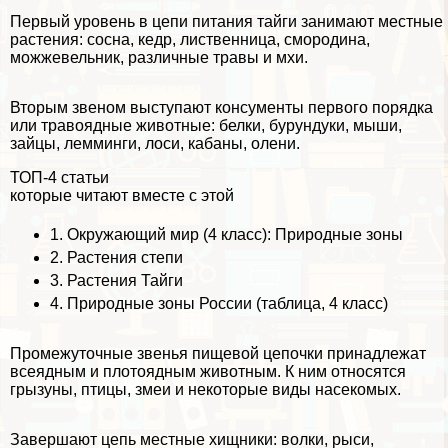
Первый уровень в цепи питания тайги занимают местные
растения: сосна, кедр, лиственница, смородина,
можжевельник, различные травы и мхи.
Вторым звеном выступают консументы первого порядка
или травоядные животные: белки, бурундуки, мыши,
зайцы, лемминги, лоси, кабаны, олени.
ТОП-4 статьи
которые читают вместе с этой
1.
Окружающий мир (4 класс): Природные зоны
2.
Растения степи
3.
Растения Тайги
4.
Природные зоны России (таблица, 4 класс)
Промежуточные звенья пищевой цепочки принадлежат
всеядным и плотоядным животным. К ним относятся
грызуны, птицы, змеи и некоторые виды насекомых.
Завершают цепь местные хищники: волки, рыси,