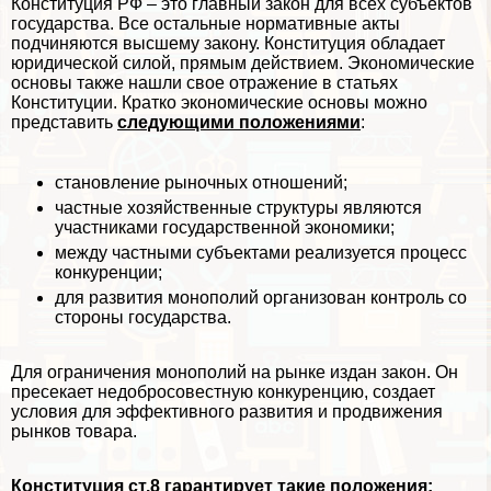
Конституция РФ – это главный закон для всех субъектов
государства. Все остальные нормативные акты
подчиняются высшему закону. Конституция обладает
юридической силой, прямым действием. Экономические
основы также нашли свое отражение в статьях
Конституции. Кратко экономические основы можно
представить
следующими положениями
:
становление рыночных отношений;
частные хозяйственные структуры являются
участниками государственной экономики;
между частными субъектами реализуется процесс
конкуренции;
для развития монополий организован контроль со
стороны государства.
Для ограничения монополий на рынке издан закон. Он
пресекает недобросовестную конкуренцию, создает
условия для эффективного развития и продвижения
рынков товара.
Конституция ст.8 гарантирует такие положения: