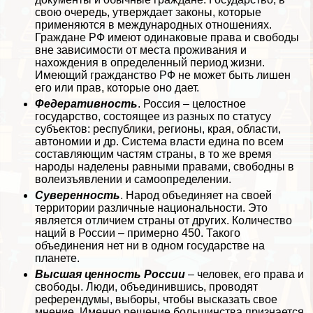
свою очередь, утверждает законы, которые
применяются в международных отношениях.
Граждане РФ имеют одинаковые права и свободы
вне зависимости от места проживания и
нахождения в определенный период жизни.
Имеющий гражданство РФ не может быть лишен
его или прав, которые оно дает.
Федеративность
. Россия – целостное
государство, состоящее из разных по статусу
субъектов: республики, регионы, края, области,
автономии и др. Система власти едина по всем
составляющим частям страны, в то же время
народы наделены равными правами, свободны в
волеизъявлении и самоопределении.
Суверенность
. Народ объединяет на своей
территории различные национальности. Это
является отличием страны от других. Количество
наций в России – примерно 450. Такого
объединения нет ни в одном государстве на
планете.
Высшая ценность России
– человек, его права и
свободы. Люди, объединившись, проводят
референдумы, выборы, чтобы высказать свое
мнение. Именно решение большинства признается