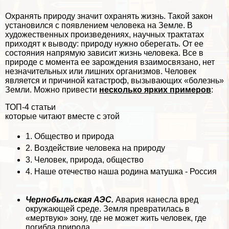
Охранять природу значит охранять жизнь. Такой закон
установился с появлением человека на Земле. В
художественных произведениях, научных тpaктатах
приходят к выводу: природу нужно оберегать. От ее
состояния напрямую зависит жизнь человека. Все в
природе с момента ее зарождения взаимосвязано, нет
незначительных или лишних организмов. Человек
является и причиной катастроф, вызывающих «болезнь»
Земли. Можно привести
несколько ярких примеров
:
ТОП-4 статьи
которые читают вместе с этой
1.
Общество и природа
2.
Воздействие человека на природу
3.
Человек, природа, общество
4.
Наше отечество наша родина матушка - Россия
Чернобыльская АЭС.
Авария нанесла вред
окружающей среде. Земля превратилась в
«мертвую» зону, где не может жить человек, где
погибла природа.