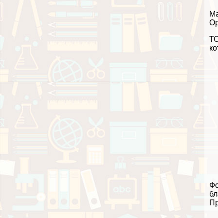
Ма
Ор
ТО
ко
Фо
бл
Пр