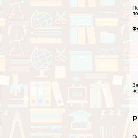
По
по
Ф
За
че
Р
Ос