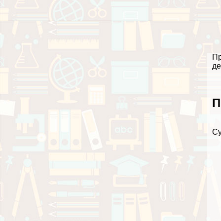
Пр
де
П
С