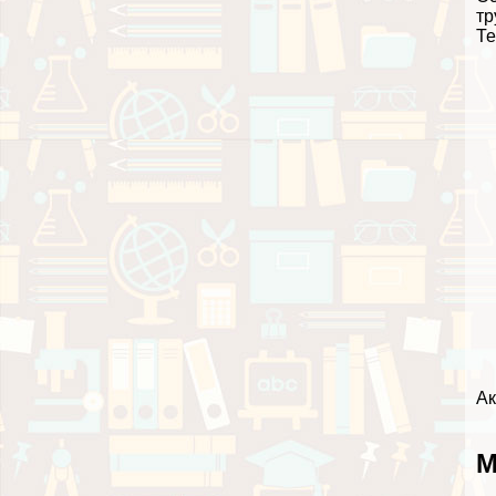
тр
Те
Ак
М