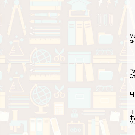
Ма
си
Ра
Ст
Ч
Чт
фу
Ма