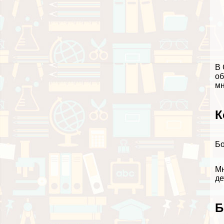
В 
об
мн
К
Бо
Мн
де
Б