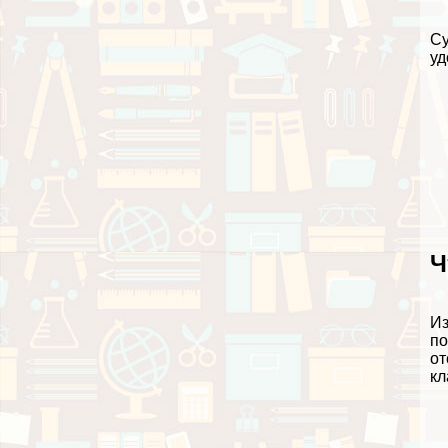
Су
уд
Ч
Из
по
от
кл