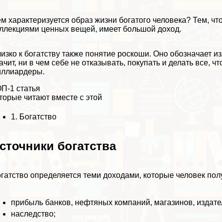
м хаpaктеризуется образ жизни богатого человека? Тем, чт
ллекциями ценных вещей, имеет большой доход.
изко к богатству также понятие роскоши. Оно обозначает и
ачит, ни в чем себе не отказывать, покупать и делать все, 
иллиардеры.
П-1 статья
торые читают вместе с этой
1.
Богатство
сточники богатства
гатство определяется теми доходами, которые человек полу
прибыль банков, нефтяных компаний, магазинов, издате
наследство;