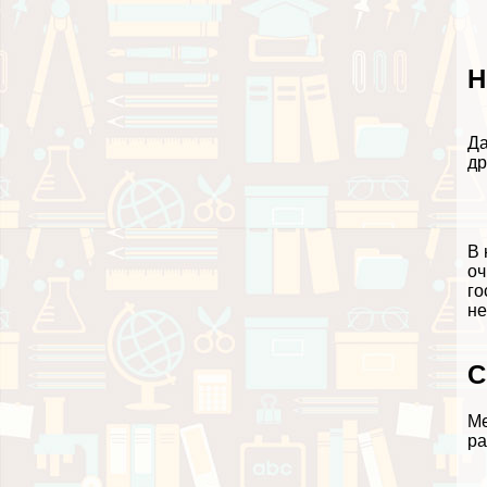
Н
Да
др
В 
оч
го
не
С
Ме
ра