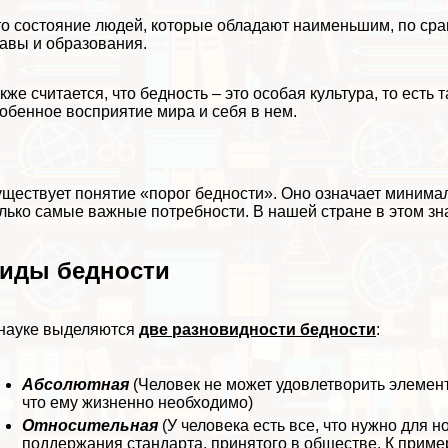
о состояние людей, которые обладают наименьшим, по срав
авы и образования.
кже считается, что бедность – это особая культура, то есть
обенное восприятие мира и себя в нем.
ществует понятие «порог бедности». Оно означает минимал
лько самые важные потребности. В нашей стране в этом з
иды бедности
науке выделяются
две разновидности бедности
:
Абсолютная
(Человек не может удовлетворить элемента
что ему жизненно необходимо)
Относительная
(У человека есть все, что нужно для 
поддержания стандарта, принятого в обществе. К пример