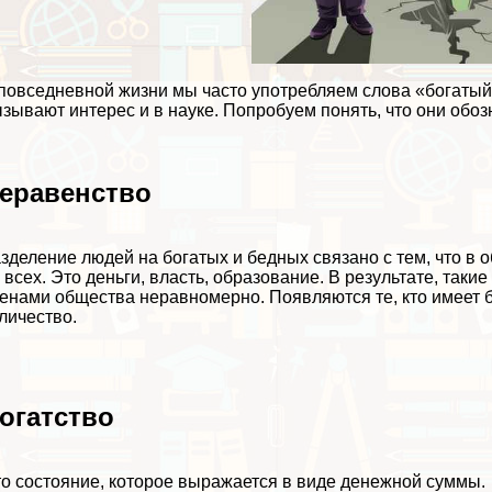
повседневной жизни мы часто употрeбляем слова «богатый 
зывают интерес и в науке. Попробуем понять, что они обоз
еравенство
зделение людей на богатых и бедных связано с тем, что в
 всех. Это деньги, власть, образование. В результате, та
eнами общества неравномерно. Появляются те, кто имеет б
личество.
огатство
о состояние, которое выражается в виде денежной суммы.