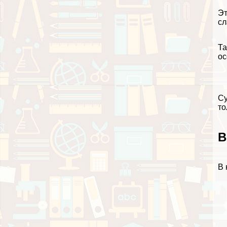
Эт
сл
Та
ос
Су
то
В
В 