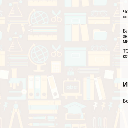
Че
ко
Бл
зн
м
ТО
ко
И
Бо