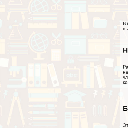
В 
вы
Н
Ра
на
чл
ко
Б
Эт