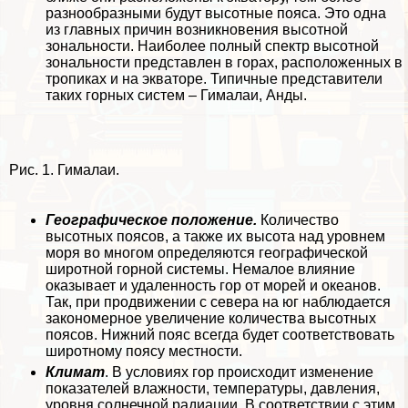
разнообразными будут высотные пояса. Это одна
из главных причин возникновения высотной
зональности. Наиболее полный спектр высотной
зональности представлен в горах, расположенных в
тропиках и на экваторе. Типичные представители
таких горных систем – Гималаи, Анды.
Рис. 1. Гималаи.
Географическое положение.
Количество
высотных поясов, а также их высота над уровнем
моря во многом определяются географической
широтной горной системы. Немалое влияние
оказывает и удаленность гор от морей и океанов.
Так, при продвижении с севера на юг наблюдается
закономерное увеличение количества высотных
поясов. Нижний пояс всегда будет соответствовать
широтному поясу местности.
Климат
. В условиях гор происходит изменение
показателей влажности, температуры, давления,
уровня солнечной радиации. В соответствии с этим