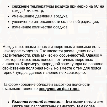
снижение температуры воздуха примерно на 6С на
каждый километр;
уменьшение давления воздуха;
увеличение интенсивности солнечной радиации;
изменение количества осадков.
Между высотными зонами и широтными поясами есть
некоторое сходство. Это касается размещения почв,
растительности, климатических особенностей. Однако у
некоторых высотных поясов нет точных широтных
аналогов. К примеру, природной зоне тундра на равнине
свойственна полярная ночь, но вместе с тем для пояса
горной тундры данное явление не хаpaктерно.
На формирование областей высотной поясности
оказывают влияние
следующие факторы
:
Высота горной системы.
Чем выше горы и чем
ближе они расположены к экватору, тем более