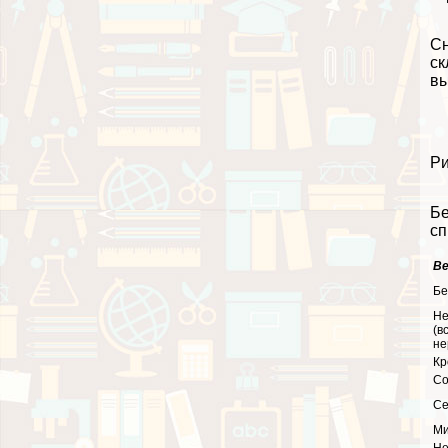
Сн
ск
вы
Ри
Бе
сп
В
Бе
Не
(в
не
Кр
Со
Се
Ми