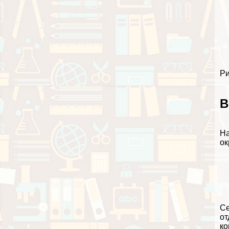
Ри
В
На
о
Се
от
ко