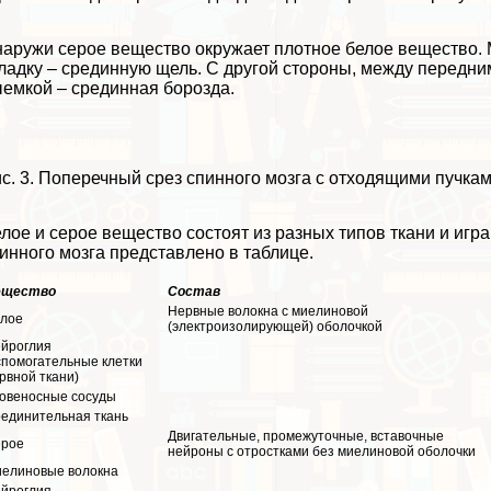
аружи серое вещество окружает плотное белое вещество. 
ладку – срединную щель. С другой стороны, между передн
емкой – срединная борозда.
с. 3. Поперечный срез спинного мозга с отходящими пучкам
лое и серое вещество состоят из разных типов ткани и игр
инного мозга представлено в таблице.
ещество
Состав
Нервные волокна с миелиновой
лое
(электроизолирующей) оболочкой
йроглия
спомогательные клетки
рвной ткани)
овеносные сосуды
единительная ткань
Двигательные, промежуточные, вставочные
рое
нейроны с отростками без миелиновой оболочки
елиновые волокна