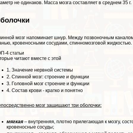
аметр не одинаков. Масса мозга составляет в среднем 35 г.
болочки
инной мозг напоминает шнур. Между позвоночным каналом
анью, кровеносными сосудами, спинномозговой жидкостью.
П-4 статьи
торые читают вместе с этой
1.
Значение нервной системы
2.
Спинной мозг: строение и функции
3.
Головной мозг строение и функции
4.
Состав крови - кратко и понятно
посредственно мозг защищают три оболочки:
мягкая
– внутренняя, плотно прилегающая к мозгу, сос
кровеносные сосуды;