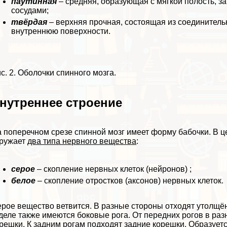
паутинная
– средняя, образующая с мягкой полость, 
сосудами;
твёрдая
– верхняя прочная, состоящая из соединител
внутреннюю поверхности.
с. 2. Оболочки спинного мозга.
нутреннее строение
 поперечном срезе спинной мозг имеет форму бабочки. В 
кружает
два типа нервного вещества
:
серое
– скопление нервных клеток (нейронов) ;
белое
– скопление отростков (аксонов) нервных клеток.
рое вещество ветвится. В разные стороны отходят утолщё
деле также имеются боковые рога. От передних рогов в ра
решки. К задним рогам подходят задние корешки. Образуется