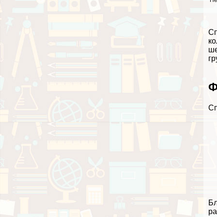
Не
Сп
ко
ше
гр
Ф
Сп
Бл
ра