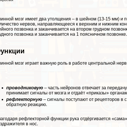
йроглия
инной мозг имеет два утолщения – в шейном (13-15 мм) и 
личество нервов, направляющееся к верхним и нижним кон
йного позвонка и заканчивается на втором грудном позвон
удного позвонка и заканчивается на 1 поясничном позвонке
ункции
инной мозг играет важную роль в работе центральной нер
проводниковую
– часть нейронов отвечает за передачу
принимает сигналы от мозга и отдаёт «приказы» органам
рефлекторную
– сигналы поступают от рецепторов в 
обратную реакцию.
агодаря рефлекторной функции рука отдёргивается «сама»
здражителя в нос.