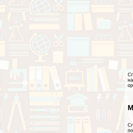
Сп
на
ор
М
Сп
по