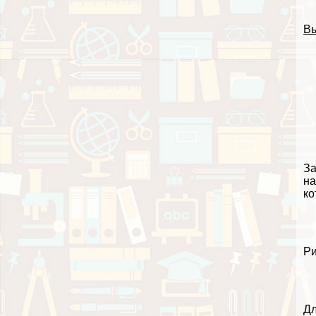
Вы
За
на
ко
Ри
Дл