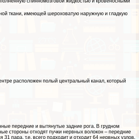
заполненную спинномозговой жидкостью и кровеносными
ьной ткани, имеющей шероховатую наружную и гладкую
центре расположен полый центральный канал, который
нные передние и вытянутые задние рога. В грудном
зные стороны отходят пучки нервных волокон – передние
 31 пара, т.е. всего подходит и отходит 64 нервных узлов.