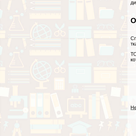
ди
О
Сп
тк
ТО
ко
Не