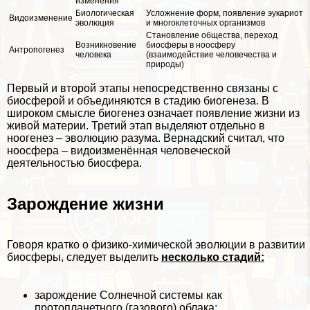
изменения
Биологическая
Усложнение форм, появление эукариот
Видоизменение
эволюция
и многоклеточных организмов
Становление общества, переход
Возникновение
биосферы в ноосферу
Антропогенез
человека
(взаимодействие человечества и
природы)
Первый и второй этапы непосредственно связаны с
биосферой и объединяются в стадию биогенеза. В
широком смысле биогенез означает появление жизни из
живой материи. Третий этап выделяют отдельно в
ноогенез – эволюцию разума. Вернадский считал, что
ноосфера – видоизменённая человеческой
деятельностью биосфера.
Зарождение жизни
Говоря кратко о физико-химической эволюции в развитии
биосферы, следует выделить
несколько стадий:
зарождение Солнечной системы как
протопланетного (газового) облака;