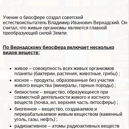
Учение о биосфере создал советский
естествоиспытатель Владимир Иванович Вернадский. Он
считал, что живые организмы являются главной
преобразующей силой Земли.
По Вернадскому биосфера включает несколько
видов веществ:
живое – совокупность всех живых организмов
планеты (бактерии, растения, животные, грибы) ;
косное – продукты, образованные без участия
живого вещества (минералы, горные породы) ;
биокостное – вещество, образующееся при
совместной деятельности живого и костного
веществ (почва, ил, верхняя часть литосферы) ;
биогенное – вещество, создаваемое и
переpaбатываемое живым веществом (каменный
уголь, газы, нефть) ;
радиоактивное – атомы радиоактивных веществ