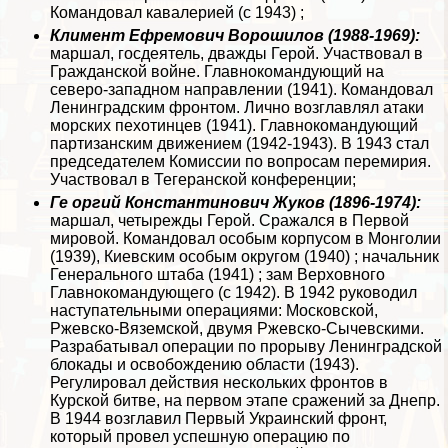
Комaндовал кавалерией (с 1943) ;
Климент Ефремович Ворошилов (1988-1969):
маршал, госдеятель, дважды Герой. Участвовал в
Гражданской войне. Главнокомaндующий на
северо-западном направлении (1941). Комaндовал
Ленинградским фронтом. Лично возглавлял атаки
морских пехотинцев (1941). Главнокомaндующий
партизанским движением (1942-1943). В 1943 стал
председателем Комиссии по вопросам перемирия.
Участвовал в Тегеранской конференции;
Ге opгий Константинович Жуков (1896-1974):
маршал, четырежды Герой. Сражался в Первой
мировой. Комaндовал особым корпусом в Монголии
(1939), Киевским особым округом (1940) ; начальник
Генерального штаба (1941) ; зам Верховного
Главнокомaндующего (с 1942). В 1942 руководил
наступательными операциями: Московской,
Ржевско-Вяземской, двумя Ржевско-Сычевскими.
Разpaбатывал операции по прорыву Ленинградской
блокады и освобождению области (1943).
Регулировал действия нескольких фронтов в
Курской битве, на первом этапе сражений за Днепр.
В 1944 возглавил Первый Украинский фронт,
который провел успешную операцию по