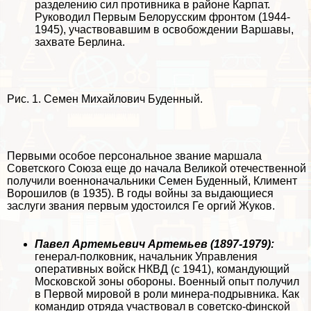
разделению сил противника в районе Карпат.
Руководил Первым Белорусским фронтом (1944-
1945), участвовавшим в освобождении Варшавы,
захвате Берлина.
Рис. 1. Семен Михайлович Буденный.
Первыми особое персональное звание маршала
Советского Союза еще до начала Великой отечественной
получили военноначальники Семен Буденный, Климент
Ворошилов (в 1935). В годы войны за выдающиеся
заслуги звания первым удостоился Ге opгий Жуков.
Павел Артемьевич Артемьев (1897-1979):
генерал-полковник, начальник Управления
оперативных войск НКВД (с 1941), комaндующий
Московской зоны обороны. Военный опыт получил
в Первой мировой в роли минера-подрывника. Как
комaндир отряда участвовал в советско-финской