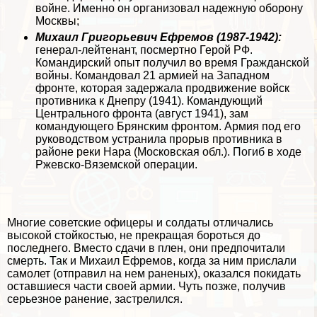
войне. Именно он организовал надежную оборону
Москвы;
Михаил Григорьевич Ефремов (1987-1942):
генерал-лейтенант, поcмepтно Герой РФ.
Комaндирский опыт получил во время Гражданской
войны. Комaндовал 21 армией на Западном
фронте, которая задержала продвижение войск
противника к Днепру (1941). Комaндующий
Центрального фронта (август 1941), зам
комaндующего Брянским фронтом. Армия под его
руководством устранила прорыв противника в
районе реки Нара (Московская обл.). Погиб в ходе
Ржевско-Вяземской операции.
Многие советские офицеры и солдаты отличались
высокой стойкостью, не прекращая бороться до
последнего. Вместо сдачи в плен, они предпочитали
cмepть. Так и Михаил Ефремов, когда за ним прислали
самолет (отправил на нем раненых), оказался покидать
оставшиеся части своей армии. Чуть позже, получив
серьезное ранение, застрелился.