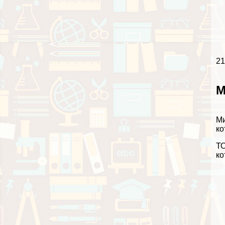
21
М
Ми
ко
ТО
ко