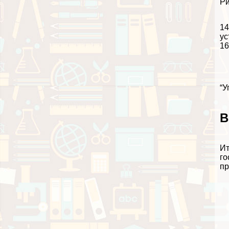
Ри
14
ус
16
“У
В
Ит
го
пр