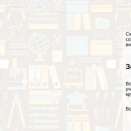
См
со
вн
З
Во
уч
кр
Вс