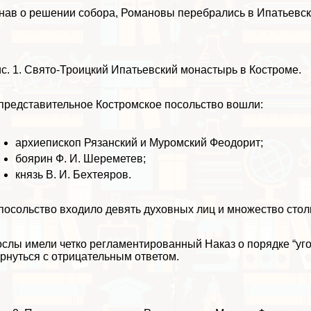
нав о решении собора, Романовы перебрались в Ипатьевск
с. 1. Свято-Троицкий Ипатьевский монастырь в Костроме.
представительное Костромское посольство вошли:
архиепископ Рязанский и Муромский Феодорит;
боярин Ф. И. Шереметев;
князь В. И. Бехтеяров.
посольство входило девять духовных лиц и множество стол
слы имели четко регламентированный Наказ о порядке “уг
рнуться с отрицательным ответом.