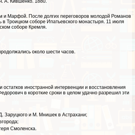
. А. Кившенко. 1880.
ем и Марфой. После долгих переговоров молодой Романов
ь в Троицком соборе Ипатьевского монастыря. 11 июля
нском соборе Кремля.
продолжались около шести часов.
и остатков иностранной интервенции и восстановления
Федорович в короткие сроки в целом удачно разрешил эти
Д. Заруцкого и М. Мнишек в Астpaxaни;
вгорода;
отеря Смоленска.