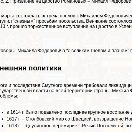
с. 2. Призвание на царство Романовых – Михаил Федорович
 марта состоялась встреча послов с Михаилом Федорович
тупил “слезным” просьбам посольства. Венчание состоялос
13 г. прошло торжественное вступление на царство в Успе
говоры” Михаила Федоровича “с великим гневом и плачем” 
нешняя политика
оги и последствия Смутного времени требовали ликвидаци
сударственной власти на всей территории страны. Михаил 
облемы:
в 1614 г. было подавлено последнее крупное восстание 
1617 г. – Столбовский мир со Швецией, возвращение Но
1618 г. – Деулинское перемирие с Речью Посполитой, п