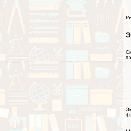
Ри
Э
См
пр
Эк
фо