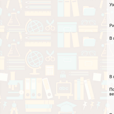
Уз
Ри
В 
В 
По
ве