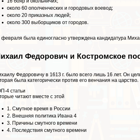
16 бояр и окольничих;
около 60 ополченческих и городовых воевод;
около 20 приказных людей;
около 300 выборщиков от городов.
 февраля была единогласно утверждена кандидатура Мих
ихаил Федорович и Костромское по
хаилу Федоровичу в 1613 г. было всего лишь 16 лет. Он ц
торая была категорически против его венчания на царство.
П-4 статьи
торые читают вместе с этой
1.
Смутное время в России
2.
Внешняя политика Ивана 4
3.
Причины смутного времени
4.
Последствия смутного времени