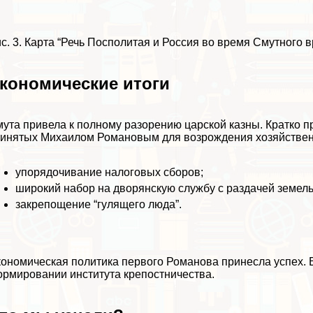
с. 3. Карта “Речь Посполитая и Россия во время Смутного в
кономические итоги
ута привела к полному разорению царской казны. Кратко п
инятых Михаилом Романовым для возрождения хозяйствен
упорядочивание налоговых сборов;
широкий набор на дворянскую службу с раздачей земел
закрепощение “гулящего люда”.
ономическая политика первого Романова принесла успех. В
рмировании института крепостничества.