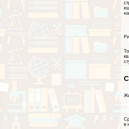
ст
ещ
на
Ри
То
кв
ст
С
Жи
Ср
в 