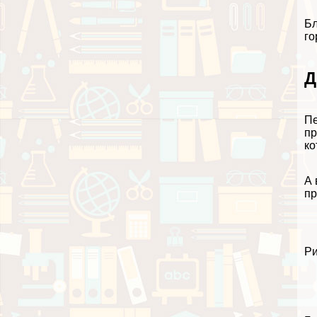
Бл
го
Д
Пе
пр
ко
А 
пр
Ри