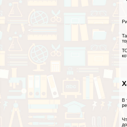
Ри
Та
то
ТО
ко
Х
В 
ре
Чт
до