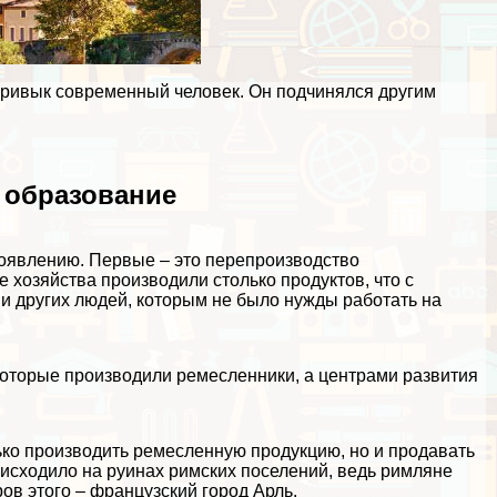
 привык современный человек. Он подчинялся другим
 образование
оявлению. Первые – это перепроизводство
е хозяйства производили столько продуктов, что с
 и других людей, которым не было нужды работать на
которые производили ремесленники, а центрами развития
лько производить ремесленную продукцию, но и продавать
исходило на руинах римских поселений, ведь римляне
ов этого – французский город Арль.