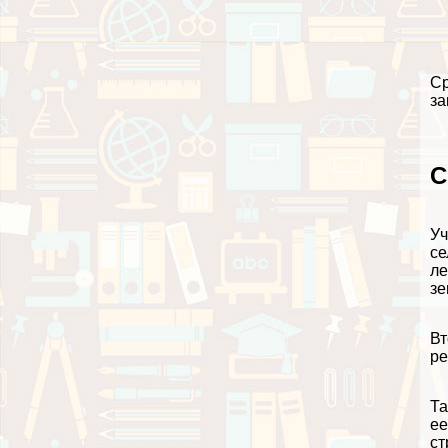
Ср
за
С
Уч
се
ле
зе
Вт
ре
Та
ее
ст