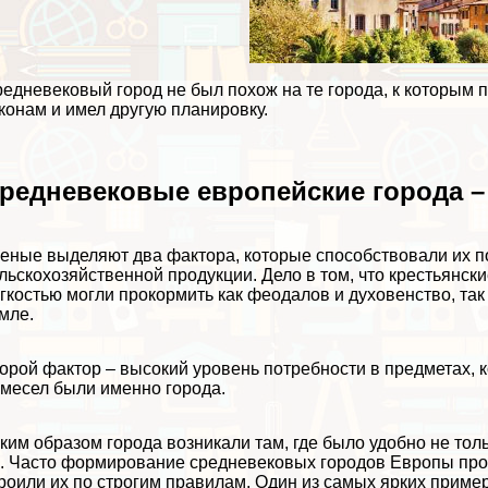
едневековый город не был похож на те города, к которым
конам и имел другую планировку.
редневековые европейские города –
еные выделяют два фактора, которые способствовали их п
льскохозяйственной продукции. Дело в том, что крестьянски
гкостью могли прокормить как феодалов и духовенство, так
мле.
орой фактор – высокий уровень потребности в предметах, 
месел были именно города.
ким образом города возникали там, где было удобно не то
. Часто формирование средневековых городов Европы про
роили их по строгим правилам. Один из самых ярких пример