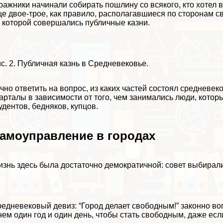
ражники начинали собирать пошлину со всякого, кто хотел в
е двое-трое, как правило, располагавшиеся по сторонам с
 которой совершались публичные казни.
с. 2. Публичная казнь в Средневековье.
чно ответить на вопрос, из каких частей состоял средневеко
арталы в зависимости от того, чем занимались люди, котор
удентов, бедняков, купцов.
амоуправление в городах
знь здесь была достаточно демократичной: совет выбирали 
едневековый девиз: “Город делает свободным!” законно во
нем один год и один день, чтобы стать свободным, даже ес