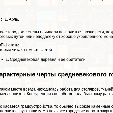
с. 1. Арль.
кже городские стены начинали возводиться возле реки, во
рговых путей или неподалеку от хорошо укрепленного мон
П-1 статья
торые читают вместе с этой
1.
Средневековая деревня и ее обитатели
аpaктерные черты средневекового г
таком месте всегда находилась работа для столяров, ткачей
месленников. Конкуренция способствовала быстрому разви
о касается градоустройства, то обычно высокие каменные 
полнительную защиту. На ночь все городские ворота закрыв