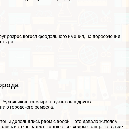
круг разросшегося феодального имения, на пересечении
астыря.
орода
, булочников, ювелиров, кузнецов и других
тию городского ремесла.
стены дополнялись рвом с водой – это давало жителям
ались и открывались только с восходом солнца, тогда же