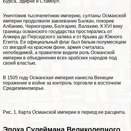
Бурса, Эдирне и Стамбул.
Уничтожив тысячелетнюю империю, султаны Османской
империи продолжили завоевание Балкан, покорив
Албанию, Черногорию, Болгарию, Валахию. К XVI веку
границы османского государства простирались от
Алжира до Персидского залива и от Крыма до Южного
Египта. Ее официальный флаг был белым полумесяцем
со звездой на красном фоне, армия считалась
непобедимой, а правители видели роль Османской
империи в объединении всех арабских народов под
своей властью.
В 1505 году Османская империя нанесла Венеции
поражение в войне за контроль торговли в восточном
Средиземноморье.
Рис. 1. Карта Османской империи в период ее расцвета.
Эпоха Сулеймана Великолепного