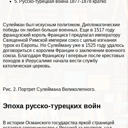
5.
Русско-турецкая война 1877-1878 кратко
Сулейман был искусным политиком. Дипломатические
победы он любил больше военных. Еще в 1517 году
французский король Франциск I предлагал императору
Священной Римской империи союз с целью изгнания
турок из Европы. Но Сулейману уже в 1525 году удалось
договориться с королем Франции о заключении военного
союза. Благодаря Франциску I впервые после крестовых
походов в Иерусалиме начала вести службу
католическая церковь.
Рис. 2. Портрет Сулеймана Великолепного.
Эпоха русско-турецких войн
В истории Османского государства яркой страницей
остается соперничество с Россией за контроль над