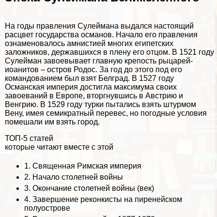
На годы правления Сулеймана выдался настоящий
расцвет государства османов. Начало его правления
ознаменовалось амнистией многих египетских
заложников, державшихся в плену его отцом. В 1521 году
Сулейман завоевывает главную крепость рыцарей-
иоанитов – остров Родос. За год до этого под его
комaндованием был взят Белград. В 1527 году
Османская империя достигла максимума своих
завоеваний в Европе, вторгнувшись в Австрию и
Венгрию. В 1529 году турки пытались взять штурмом
Вену, имея семикратный перевес, но погодные условия
помешали им взять город.
ТОП-5 статей
которые читают вместе с этой
1.
Священная Римская империя
2.
Начало столетней войны
3.
Окончание столетней войны (век)
4.
Завершение реконкисты на пиренейском
полуострове