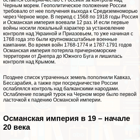
Черным морем. Геополитическое положение России
требовало от нее получения выхода к Средиземноморью
через Черное море. В период с 1568 по 1918 годы Россия
и Османская империя воевали 12 раз. И если первые
войны носили локальный хаpaктер за установление
контроля над Украиной и Приазовьем, то уже начиная с
1768 года это были крупномасштабные военные
кампании. Во время войн 1768-1774 и 1787-1791 годов
Османская империя потеряла причерноморские
территории от Днепра до Южного Буга и лишилась
контроля над Крымом.
Позднее список утраченных земель пополнили Кавказ,
Бессарабия, а также при посредничестве России
ослаблялся контроль над балканскими народами.
Ослабление позиций турок на Черном море было первой
ласточкой к падению Османской империи.
Османская империя в 19 – начале
20 века