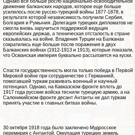
Однако все больше росло национально-освободительное
движение балканских народов, которое еще больше
усилилось после русско-турецкой войны 1877-1878, в
результате которой независимость получили Сербия,
Болгария и Румыния. Делегация турецких дипломатов не
смогла вновь заручиться поддержкой ведущих
европейских держав, а техническая отсталость в стране
сказывалась на войне. Владения Турции на Балканах
сократились еще больше после поражения в двух
Балканских войнах (1912-1913 и 1913), которые показали,
что Османская империя буквально рассыпается на куски.
Спасти государственность могла только победа в Первой
Мировой войне при сотрудничестве с Германией,
помогавшей туркам развивать военный и научный
потенциал. Однако, на Кавказском фронте вплоть до
1917 года русские войска теснили турецкую армию, а на
Салоникийском фронте десант Антанты не дал туркам
принять участие в главных битвах войны.
30 октября 1918 года было заключено Мудросское
перемирия с Антантой. Оккупация турецких земель