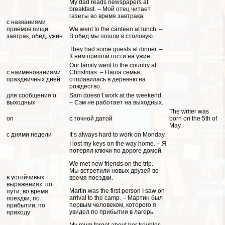
My dad reads newspapers at
breakfast. – Мой отец читает
газеты во время завтpaка.
с названиями
приемов пищи:
We went to the canteen at lunch. –
завтpaк, обед, ужин
В обед мы пошли в столовую.
They had some guests at dinner. –
К ним пришли гости на ужин.
Our family went to the country at
с наименованиями
Christmas. – Наша семья
праздничных дней
отправилась в деревню на
рождество.
для сообщения о
Sam doesn’t work at the weekend.
выходных
– Сэм не работает на выходных.
The writer was
on
с точной датой
born on the 5th of
May.
с днями недели
It’s always hard to work on Monday.
I lost my keys on the way home. – Я
потерял ключи по дороге домой.
We met new friends on the trip. –
Мы встретили новых друзей во
в устойчивых
время поездки.
выражениях: по
Martin was the first person I saw on
пути, во время
arrival to the camp. – Мартин был
поездки, по
первым человеком, которого я
прибытии, по
увидел по прибытии в лагерь.
приходу
My mum forgot about her troubles