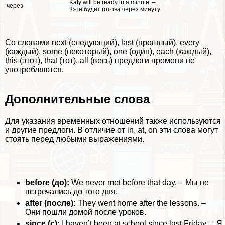
Katy will be ready in a minute. –
через
Кэти будет готова через минуту.
Со словами next (следующий), last (прошлый), every
(каждый), some (некоторый), one (один), each (каждый),
this (этот), that (тот), all (весь) предлоги времени не
употрeбляются.
Дополнительные слова
Для указания временных отношений также используются
и другие предлоги. В отличие от in, at, on эти слова могут
стоять перед любыми выражениями.
before (до):
We never met before that day. – Мы не
встречались до того дня.
after (после):
They went home after the lessons. –
Они пошли домой после уроков.
since (с):
I haven’t been at school since last Friday. – Я