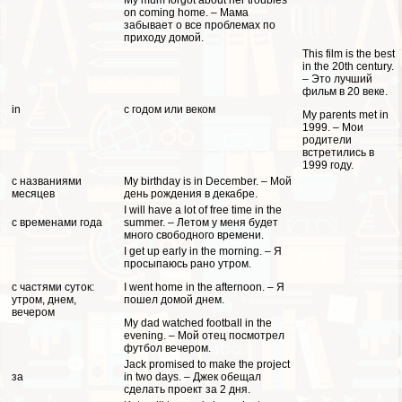
on coming home. – Мама
забывает о все проблемах по
приходу домой.
This film is the best
in the 20th century.
– Это лучший
фильм в 20 веке.
in
с годом или веком
My parents met in
1999. – Мои
родители
встретились в
1999 году.
с названиями
My birthday is in December. – Мой
месяцев
день рождения в декабре.
I will have a lot of free time in the
с временами года
summer. – Летом у меня будет
много свободного времени.
I get up early in the morning. – Я
просыпаюсь рано утром.
с частями суток:
I went home in the afternoon. – Я
утром, днем,
пошел домой днем.
вечером
My dad watched football in the
evening. – Мой отец посмотрел
футбол вечером.
Jack promised to make the project
за
in two days. – Джек обещал
сделать проект за 2 дня.