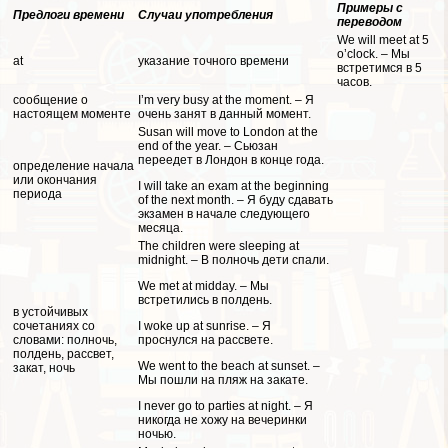
Примеры с
Предлоги времени
Случаи употрeбления
переводом
We will meet at 5
o’clock. – Мы
at
указание точного времени
встретимся в 5
часов.
сообщение о
I’m very busy at the moment. – Я
настоящем моменте
очень занят в данный момент.
Susan will move to London at the
end of the year. – Сьюзан
переедет в Лондон в конце года.
определение начала
или окончания
I will take an exam at the beginning
периода
of the next month. – Я буду сдавать
экзамен в начале следующего
месяца.
The children were sleeping at
midnight. – В полночь дети спали.
We met at midday. – Мы
встретились в полдень.
в устойчивых
сочетаниях со
I woke up at sunrise. – Я
словами: полночь,
проснулся на рассвете.
полдень, рассвет,
We went to the beach at sunset. –
закат, ночь
Мы пошли на пляж на закате.
I never go to parties at night. – Я
никогда не хожу на вечеринки
ночью.