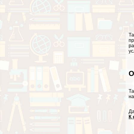
Та
пр
ра
ус
О
Та
на
Да
К 