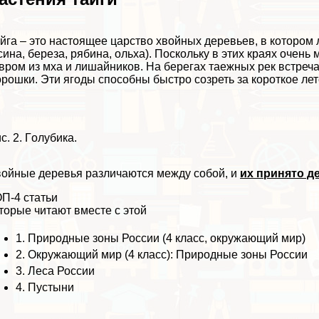
йга – это настоящее царство хвойных деревьев, в которо
сина, береза, рябина, ольха). Поскольку в этих краях очень
вром из мха и лишайников. На берегах таежных рек встреча
рошки. Эти ягоды способны быстро созреть за короткое лет
с. 2. Гoлyбика.
ойные деревья различаются между собой, и
их принято д
П-4 статьи
торые читают вместе с этой
1.
Природные зоны России (4 класс, окружающий мир)
2.
Окружающий мир (4 класс): Природные зоны России
3.
Леса России
4.
Пустыни