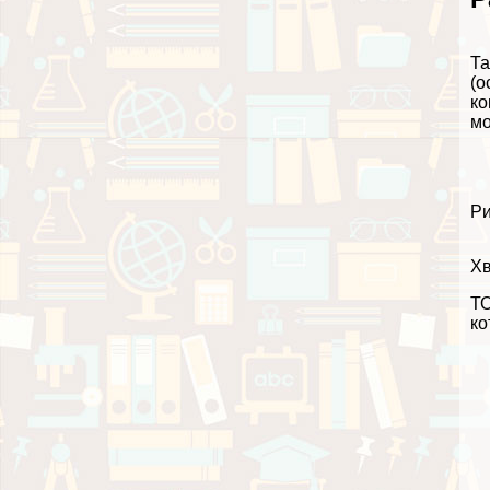
Та
(о
ко
мо
Ри
Хв
ТО
ко