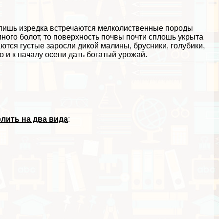
м лишь изредка встречаются мелколиственные породы
 много болот, то поверхность почвы почти сплошь укрыта
ются густые заросли дикой малины, брусники, гoлyбики,
о и к началу осени дать богатый урожай.
елить на два вида
: