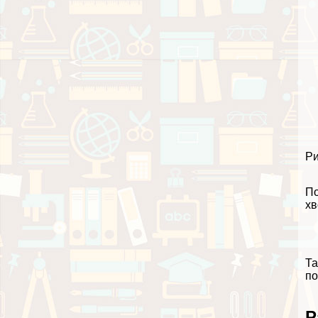
Ри
По
хв
Та
по
Р