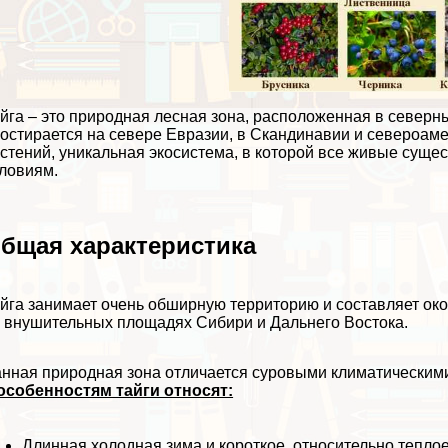
йга – это природная лесная зона, расположенная в север
остирается на севере Евразии, в Скандинавии и североаме
стений, уникальная экосистема, в которой все живые суще
ловиям.
бщая хаpaктеристика
йга занимает очень обширную территорию и составляет око
 внушительных площадях Сибири и Дальнего Востока.
нная природная зона отличается суровыми климатическими
особенностям тайги относят:
Длинная холодная зима и короткое, относительно тепло