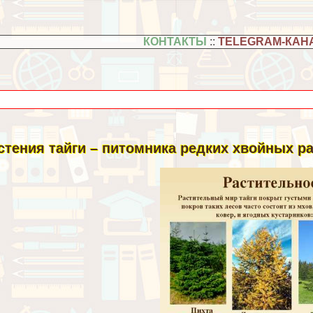
КОНТАКТЫ
::
TELEGRAM-КАН
стения тайги – питомника редких хвойных р