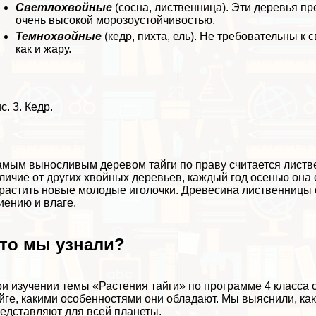
Светлохвойные
(сосна, лиственница). Эти деревья п
очень высокой морозоустойчивостью.
Темнохвойные
(кедр, пихта, ель). Не требовательны к 
как и жару.
с. 3. Кедр.
мым выносливым деревом тайги по праву считается листв
личие от других хвойных деревьев, каждый год осенью он
растить новые молодые иголочки. Древесина лиственницы о
иению и влаге.
то мы узнали?
и изучении темы «Растения тайги» по программе 4 класса 
йге, какими особенностями они обладают. Мы выяснили, ка
едставляют для всей планеты.