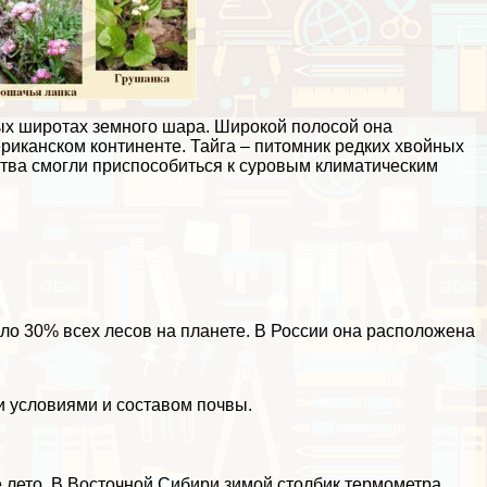
ных широтах земного шара. Широкой полосой она
риканском континенте. Тайга – питомник редких хвойных
ства смогли приспособиться к суровым климатическим
ло 30% всех лесов на планете. В России она расположена
 условиями и составом почвы.
е лето. В Восточной Сибири зимой столбик термометра