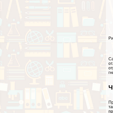
Ри
Са
от
от
гн
Ч
Пр
та
пр