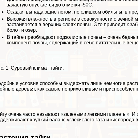
зачастую опускается до отметки -50С.
Осадки, выпадающие летом, не слишком обильны, в пред
Высокая влажность в регионе в совокупности с вечной 
застаивается в верхних слоях почвы. Это приводит к 
болот и озер.
В тайге преобладают подзолистые почвы – очень бедные
компонент почвы, содержащий в себе питательные веще
с. 1. Суровый климат тайги.
добные условия способны выдержать лишь немногие расте
ойные деревья, как самые неприхотливые и приспособленн
йгу очень часто называют «зелеными легкими планеты». И 
ддерживают хрупкий баланс углекислого газа и кислорода 
астения тайги