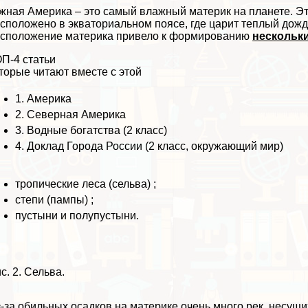
ная Америка – это самый влажный материк на планете. Это
сположено в экваториальном поясе, где царит теплый дож
сположение материка привело к формированию
нескольк
П-4 статьи
торые читают вместе с этой
1.
Америка
2.
Северная Америка
3.
Водные богатства (2 класс)
4.
Доклад Города России (2 класс, окружающий мир)
тропические леса (сельва) ;
степи (пампы) ;
пустыни и полупустыни.
с. 2. Сельва.
-за обильных осадков на материке очень много рек, несущи