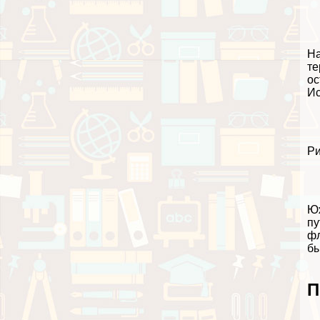
На
те
ос
Ис
Ри
Юж
пу
фл
бы
П