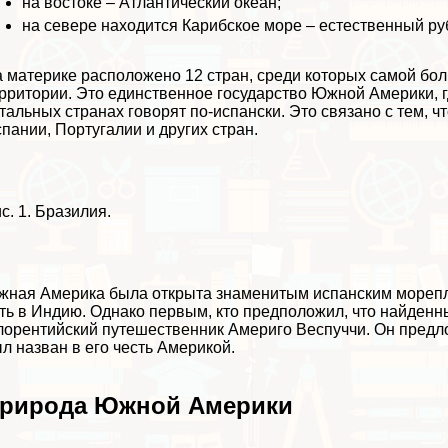
на востоке – Атлантический океан;
на севере находится Карибское море – естественный 
 материке расположено 12 стран, среди которых самой б
рритории. Это единственное государство Южной Америки, гд
тальных странах говорят по-испански. Это связано с тем, ч
пании, Португалии и других стран.
с. 1. Бразилия.
ная Америка была открыта знаменитым испанским морепл
ть в Индию. Однако первым, кто предположил, что найден
орентийский путешественник Америго Веспуччи. Он предло
л назван в его честь Америкой.
рирода Южной Америки