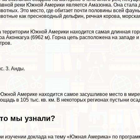
авной реки Южной Америки является Амaзoнка. Она стала 
вотных. Это место, где обитает почти половины всей фаун
вотные как пресноводный дельфин, речная корова, морская 
 территории Южной Америки находится самая длинная гор
ра Аконкагуа (6962 м). Горна цепь расположена на западе 
тров.
с. 3. Анды.
Южной Америке находится самое засушливое место в мире 
ощадь в 105 тыс. кв. км. В некоторых регионах пустыни оса
то мы узнали?
и изучении доклада на тему «Южная Америка» по программ