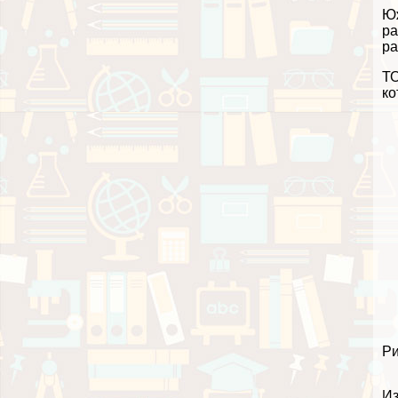
Юж
ра
ра
ТО
ко
Ри
Из