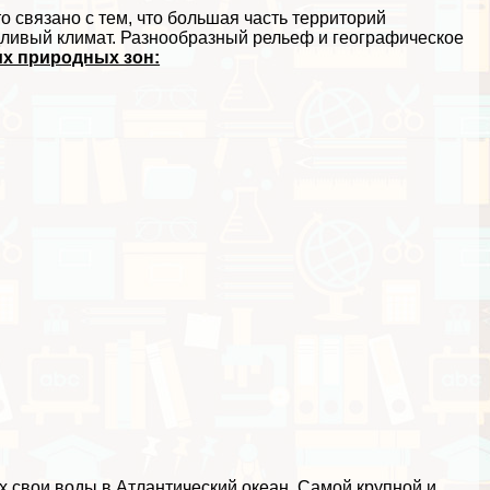
 связано с тем, что большая часть территорий
дливый климат. Разнообразный рельеф и географическое
их природных зон:
х свои воды в Атлантический океан. Самой крупной и