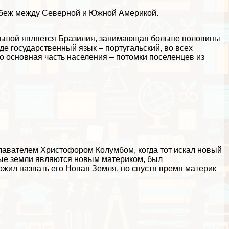
рубеж между Северной и Южной Америкой.
ольшой является Бразилия, занимающая больше половины
е государственный язык – португальский, во всех
то основная часть населения – потомки поселенцев из
авателем Христофором Колумбом, когда тот искал новый
ные земли являются новым материком, был
жил назвать его Новая Земля, но спустя время материк