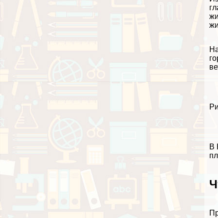
гл
жи
жи
На
го
ве
Ри
В 
пл
Ч
Пр