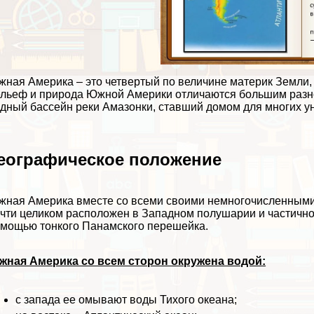
ная Америка – это четвертый по величине материк Земли
льеф и природа Южной Америки отличаются большим разн
дный бассейн реки Амaзoнки, ставший домом для многих 
еографическое положение
ная Америка вместе со всеми своими немногочисленными о
чти целиком расположен в Западном полушарии и частично
мощью тонкого Панамского перешейка.
жная Америка со всем сторон окружена водой:
с запада ее омывают воды Тихого океана;