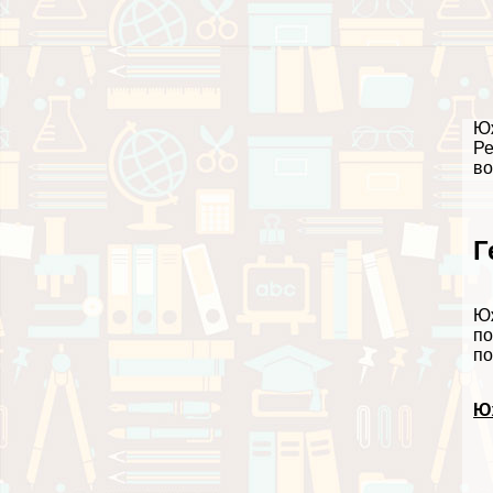
Юж
Ре
во
Г
Юж
по
по
Ю