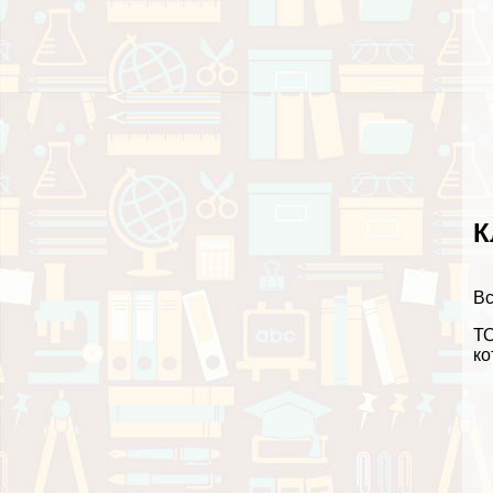
К
Вс
ТО
ко