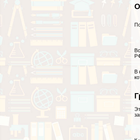
О
По
Во
РФ
В 
ко
Г
Эт
за