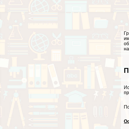
Гр
им
об
на
П
Ис
пр
По
О