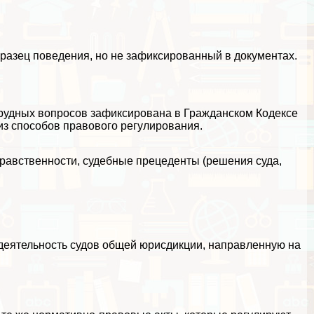
азец поведения, но не зафиксированный в документах.
рудных вопросов зафиксирована в Гражданском Кодексе
из способов правового регулирования.
нравственности, судебные прецеденты (решения суда,
т деятельность судов общей юрисдикции, направленную на