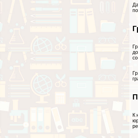
Да
по
Г
Гр
до
со
Гр
гр
П
К 
юр
ре