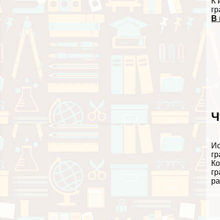
К 
гр
В 
Ч
Ис
гр
Ко
гр
ра