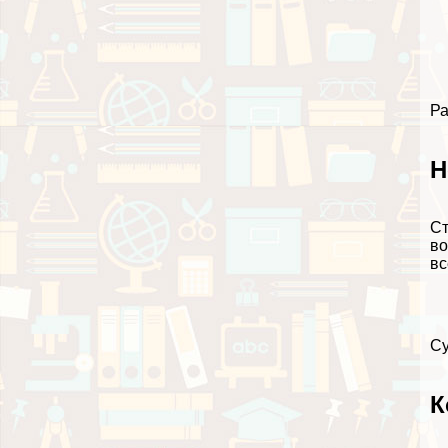
Ра
Н
Ст
во
вс
Су
К