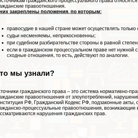
источникам гражданского процессуального права относятся
ажданские правоотношения.
них закреплены положения, по которым:
правосудие в нашей стране может осуществлять только 
судьи несменяемы, неприкосновенны;
при судебном разбирательстве стороны в равной степени
если в гражданском процессуальном праве нет нужной с
сходные отношения, то есть, действуют по аналогии.
то мы узнали?
точники гражданского права – это система нормативно-пр
ажданские правоотношения от злоупотрeблений, нарушений 
нституция РФ, Гражданский Кодекс РФ, подзаконные акты,
ажданско-процессуальные правоотношения, возникающие во
ссматриваются нарушения гражданских прав.