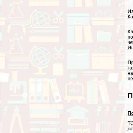
Из
Ко
Кл
по
че
Ин
Пр
га
на
не
П
П
ТО
ко