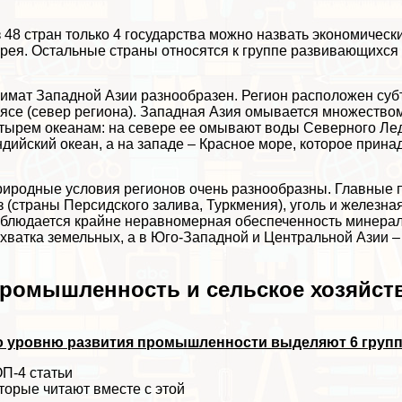
 48 стран только 4 государства можно назвать экономичес
рея. Остальные страны относятся к группе развивающихся 
имат Западной Азии разнообразен. Регион расположен суб
ясе (север региона). Западная Азия омывается множеством
тырем океанам: на севере ее омывают воды Северного Ледов
дийский океан, а на западе – Красное море, которое прина
иродные условия регионов очень разнообразны. Главные п
з (страны Персидского залива, Туркмения), уголь и железна
блюдается крайне неравномерная обеспеченность минерал
хватка земельных, а в Юго-Западной и Центральной Азии –
ромышленность и сельское хозяйст
о уровню развития промышленности выделяют 6 групп
П-4 статьи
торые читают вместе с этой