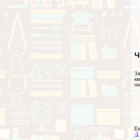
Ч
За
км
ге
Е
-1