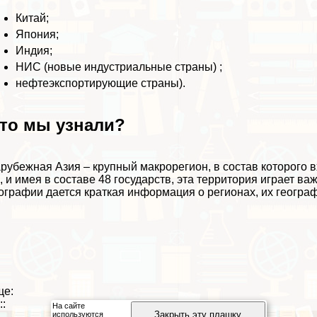
Китай;
Япония;
Индия;
НИС (новые индустриальные страны) ;
нефтеэкспортирующие страны).
то мы узнали?
рубежная Азия – крупный макрорегион, в состав которого в
, и имея в составе 48 государств, эта территория играет ва
ографии дается краткая информация о регионах, их геогра
ще:
::
На сайте
Закрыть эту плашку
используются