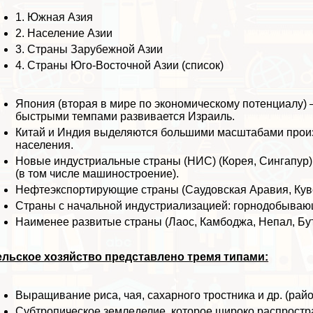
1.
Южная Азия
2.
Население Азии
3.
Страны Зарубежной Азии
4.
Страны Юго-Восточной Азии (список)
Япония (вторая в мире по экономическому потенциалу)
быстрыми темпами развивается Израиль.
Китай и Индия выделяются большими масштабами произв
населения.
Новые индустриальные страны (НИС) (Корея, Сингапур
(в том числе машиностроение).
Нефтеэкспортирующие страны (Саудовская Аравия, Куве
Страны с начальной индустриализацией: горнодобывающ
Наименее развитые страны (Лаос, Камбоджа, Непал, Бут
льское хозяйство представлено тремя типами:
Выращивание риса, чая, сахарного тростника и др. (рай
Субтропическое земледелие, которое широко распростр