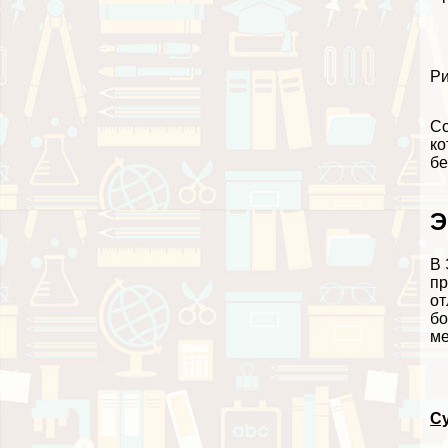
Ри
Со
ко
бе
Э
В 
пр
от
бо
ме
С