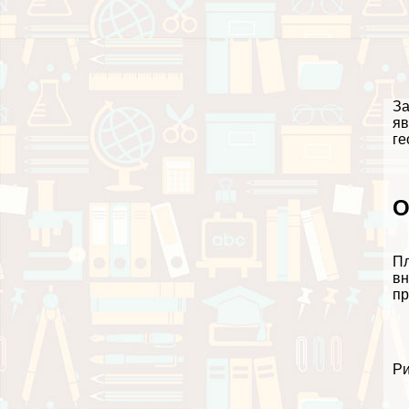
За
яв
ге
О
Пл
вн
пр
Ри