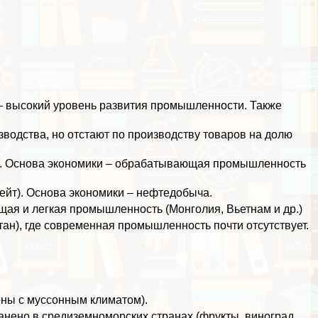
 – высокий уровень развития промышленности. Также
одства, но отстают по производству товаров на долю
). Основа экономики – обpaбатывающая промышленность
йт). Основа экономики – нефтедобыча.
ая и легкая промышленность (Монголия, Вьетнам и др.)
ан), где современная промышленность почти отсутствует.
оны с муссонным климатом).
анено в средиземноморских странах (фрукты, виноград,