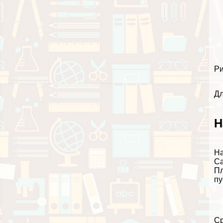
Ри
Дл
Н
На
Са
Пл
пу
Ср