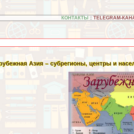
КОНТАКТЫ
::
TELEGRAM-КАН
рубежная Азия – субрегионы, центры и насел