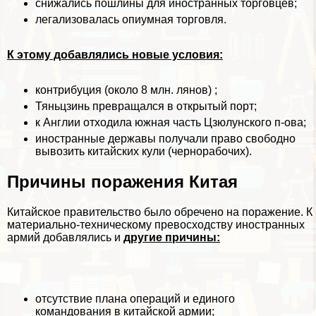
снижались пошлины для иностранных торговцев;
легализовалась опиумная торговля.
К этому добавлялись новые условия:
контрибуция (около 8 млн. лянов) ;
Тяньцзинь превращался в открытый порт;
к Англии отходила южная часть Цзюлунского п-ова;
иностранные державы получали право свободно
вывозить китайских кули (чернорабочих).
Причины поражения Китая
Китайское правительство было обречено на поражение. К
материально-техническому превосходству иностранных
армий добавлялись и
другие причины:
отсутствие плана операций и единого
комaндования в китайской армии;