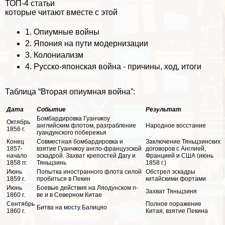
ТОП-4 статьи
которые читают вместе с этой
1.
Опиумные войны
2.
Япония на пути модернизации
3.
Колониализм
4.
Русско-японская война - причины, ход, итоги
Таблица “Вторая опиумная война”:
Дата
Событие
Результат
Бомбардировка Гуанчжоу
Октябрь
английским флотом, разграбление
Народное восстание
1856 г.
гуандунского побережья
Конец
Совместная бомбардировка и
Заключение Тяньцзинских
1857-
взятие Гуанчжоу англо-французской
договоров с Англией,
начало
эскадрой. Захват крепостей Дагу и
Францией и США (июнь
1858 гг.
Тяньцзинь
1858 г.)
Июнь
Попытка иностранного флота силой
Обстрел эскадры
1859 г.
пробиться в Пекин
китайскими фортами
Июнь
Боевые действия на Ляодунском п-
Захват Тяньцзиня
1860 г.
ве и в Северном Китае
Сентябрь
Полное поражение
Битва на мосту Балицяо
1860 г.
Китая, взятие Пекина