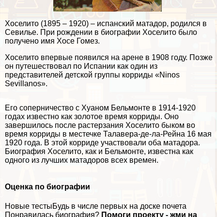
Хоселито (1895 – 1920) – испанский матадор, родился в
Севилье. При рождении в биографии Хоселито было
получено имя Хосе Гомез.
Хоселито впервые появился на арене в 1908 году. Позже
он путешествовал по Испании как один из
представителей детской группы корриды «Ninos
Sevillanos».
Его соперничество с Хуаном Бельмонте в 1914-1920
годах известно как золотое время корриды. Оно
завершилось после растерзания Хоселито быком во
время корриды в местечке Талавера-де-ла-Рейна 16 мая
1920 года. В этой корриде участвовали оба матадора.
Биография Хоселито, как и Бельмонте, известна как
одного из лучших матадоров всех времен.
Оценка по биографии
Новые тестыБудь в числе первых на доске почета
Понравилась биография?
Помоги проекту - жми на