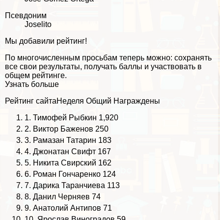
Псевдоним
Joselito
Мы добавили рейтинг!
По многочисленным просьбам теперь можно: сохранять
все свои результаты, получать баллы и участвовать в
общем рейтинге.
Узнать больше
Рейтинг сайта
Неделя
Общий
Награждены
1.
Тимофей Рыбкин
1,920
2.
Виктор Баженов
250
3.
Рамазан Татарин
183
4.
Джонатан Свифт
167
5.
Никита Свирский
162
6.
Роман Гончаренко
124
7.
Дарика Таранчиева
113
8.
Данил Черняев
74
9.
Анатолий Антипов
71
10.
Ярослав Виноградов
59