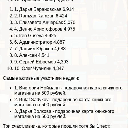
1.
Дарья Бapaновская
6,914
2.
Ramzan Ramzan
6,424
3.
Елизавета Анчербак
5,070
4.
Денис Христофоров
4,975
5.
Iren Guseva
4,925
6.
Администратор
4,887
7.
Даниил Юpaков
4,688
8.
Алексей
4,541
9.
Сергeй Ефремов
4,393
10.
Олег Чувилин
4,347
Самые активные участники недели:
1.
Виктория Нойманн
- подарочная карта книжного
магазина на 500 рублей.
2.
Bulat Sadykov
- подарочная карта книжного
магазина на 500 рублей.
3.
Дарья Волкова
- подарочная карта книжного
магазина на 500 рублей.
Три счастливчика, которые прошли хотя бы 1 тест: