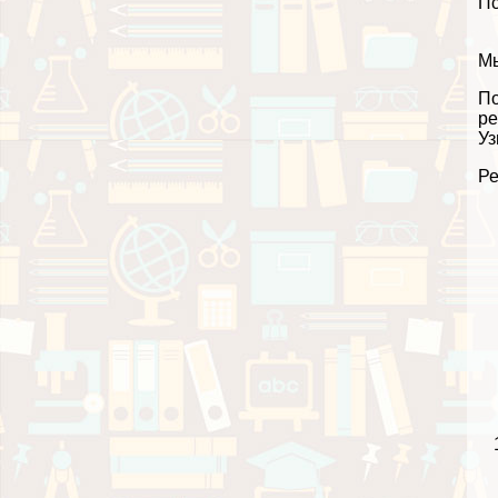
П
Мы
По
ре
Уз
Ре