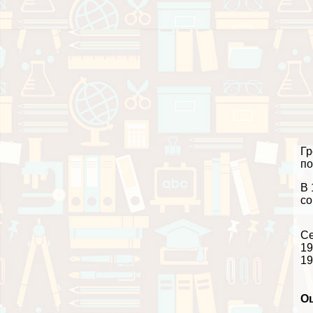
Гр
по
В 
со
Се
19
19
О