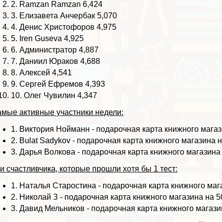
2.
Ramzan Ramzan
6,424
3.
Елизавета Анчербак
5,070
4.
Денис Христофоров
4,975
5.
Iren Guseva
4,925
6.
Администратор
4,887
7.
Даниил Юpaков
4,688
8.
Алексей
4,541
9.
Сергeй Ефремов
4,393
10.
Олег Чувилин
4,347
мые активные участники недели:
1.
Виктория Нойманн
- подарочная карта книжного магаз
2.
Bulat Sadykov
- подарочная карта книжного магазина н
3.
Дарья Волкова
- подарочная карта книжного магазина 
и счастливчика, которые прошли хотя бы 1 тест:
1.
Наталья Старостина
- подарочная карта книжного маг
2.
Николай З
- подарочная карта книжного магазина на 5
3.
Давид Мельников
- подарочная карта книжного магази