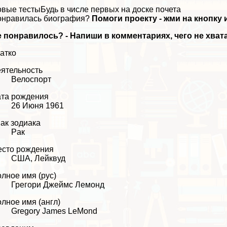
вые тестыБудь в числе первых на доске почета
онравилась биография?
Помоги проекту - жми на кнопку 
 понравилось? - Напиши в комментариях, чего не хвата
атко
ятельность
Велоспорт
та рождения
26 Июня 1961
ак зодиака
Paк
сто рождения
США, Лейквуд
лное имя (рус)
Грегори Джеймс Лемонд
лное имя (англ)
Gregory James LeMond