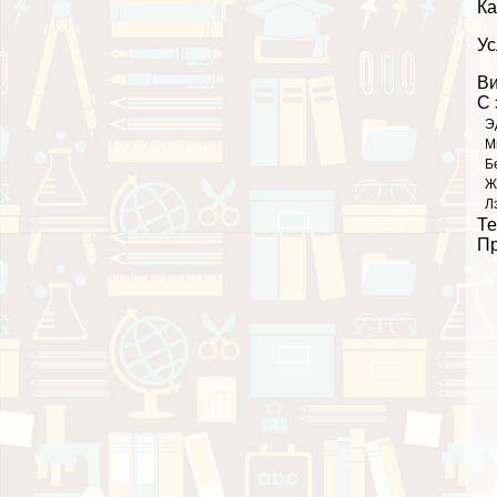
Ка
Ус
Ви
С 
Э
М
Б
Ж
Л
Те
П