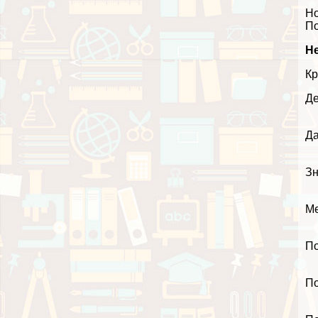
Но
П
Не
Кр
Де
Да
Зн
Ме
По
По