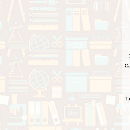
Са
Тр