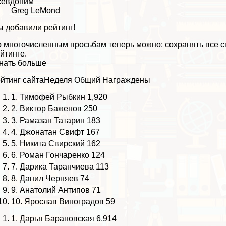
севдоним
Greg LeMond
 добавили рейтинг!
 многочисленным просьбам теперь можно: сохранять все св
йтинге.
нать больше
йтинг сайта
Неделя
Общий
Награждены
1.
Тимофей Рыбкин
1,920
2.
Виктор Баженов
250
3.
Рамазан Татарин
183
4.
Джонатан Свифт
167
5.
Никита Свирский
162
6.
Роман Гончаренко
124
7.
Дарика Таранчиева
113
8.
Данил Черняев
74
9.
Анатолий Антипов
71
10.
Ярослав Виноградов
59
1.
Дарья Бapaновская
6,914