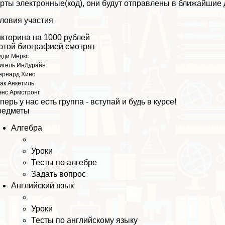
рты электронные(код), они будут отправлены в ближайшие
ловия участия
кторина на 1000 рублей
этой биографией смотрят
дди Меркс
игель ИнДypaйн
ернард Хино
ак Анкетиль
энс Армстронг
перь у нас есть группа - вступай и будь в курсе!
редметы
Алгебра
Уроки
Тесты по алгебре
Задать вопрос
Английский язык
Уроки
Тесты по английскому языку