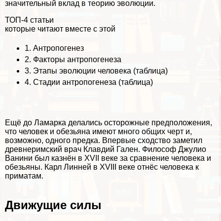
значительный вклад в теорию эволюции.
ТОП-4 статьи
которые читают вместе с этой
1.
Антропогенез
2.
Факторы антропогенеза
3.
Этапы эволюции человека (таблица)
4.
Стадии антропогенеза (таблица)
Ещё до Ламарка делались осторожные предположения,
что человек и обезьяна имеют много общих черт и,
возможно, одного предка. Впервые сходство заметил
древнеримский врач Клавдий Гален. Философ Джулио
Ванини был казнён в XVII веке за сравнение человека и
обезьяны. Карл Линней в XVIII веке отнёс человека к
приматам.
Движущие силы