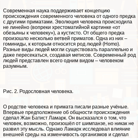
Современная наука поддерживает концепцию
происхождения современного человека от одного предка
с другими приматами. Эволюция человека происходила
не линейно (вопреки хрестоматийной картинке «от
обезьяны к человеку»), а кустисто. От общего предка
произошло несколько ветвей приматов. Одна из них –
гоминиды, к которым относится род людей (Homo).
Разные виды людей могли существовать параллельно и
даже пересекаться, создавая метисов. Современный род
людей представлен всего одним видом – человеком
разумным.
Рис. 2. Родословная человека.
О родстве человека и примата писали разные учёные.
Впервые предположение об общности происхождения
сделал Жан Батист Ламарк. Он высказался о том, что
человек, возможно, произошёл от шимпанзе, но никак не
развил эту мысль. Однако Ламарк исследовал влияние
внешней среды на изменчивость организмов и сделал