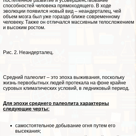
постепенное развитие и усовершенствование
способностей человека прямоходящего. В ходе
эволюции появился новый вид – неандерталец, чей
объем мозга был уже гораздо ближе современному
человеку. Также он отличался массивным телосложением
и высоким ростом.
Рис. 2. Неандерталец.
Средний палеолит – это эпоха выживания, поскольку
жизнь первобытных людей протекала на фоне крайне
суровых климатических условий, в ледниковый период.
Для эпохи среднего палеолита хаpaктерны
следующие черты:
самостоятельное добывание огня путем его
высекания;