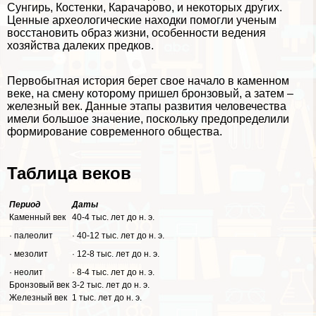
Сунгирь, Костенки, Карачарово, и некоторых других.
Ценные археологические находки помогли ученым
восстановить образ жизни, особенности ведения
хозяйства далеких предков.
Первобытная история берет свое начало в каменном
веке, на смену которому пришел бронзовый, а затем –
железный век. Данные этапы развития человечества
имели большое значение, поскольку предопределили
формирование современного общества.
Таблица веков
Период
Даты
Каменный век
40-4 тыс. лет до н. э.
· палеолит
· 40-12 тыс. лет до н. э.
· мезолит
· 12-8 тыс. лет до н. э.
· неолит
· 8-4 тыс. лет до н. э.
Бронзовый век
3-2 тыс. лет до н. э.
Железный век
1 тыс. лет до н. э.