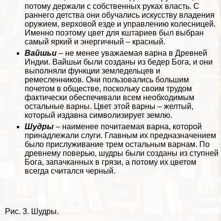
потому держали с собственных руках власть. С
раннего детства они обучались искусству владения
оружием, верховой езде и управлению колесницей.
Именно поэтому цвет для кштариев был выбран
самый яркий и энергичный – красный.
Вайшьи
– не менее уважаемая варна в Древней
Индии. Вайшьи были созданы из бедер Бога, и они
выполняли функции земледельцев и
ремесленников. Они пользовались большим
почетом в обществе, поскольку своим трудом
фактически обеспечивали всем необходимым
остальные варны. Цвет этой варны – желтый,
который издавна символизирует землю.
Шудры
– наименее почитаемая варна, которой
принадлежали слуги. Главным их предназначением
было прислуживание трем остальным варнам. По
древнему поверью, шудры были созданы из ступней
Бога, запачканных в грязи, а потому их цветом
всегда считался черный.
Рис. 3. Шудры.