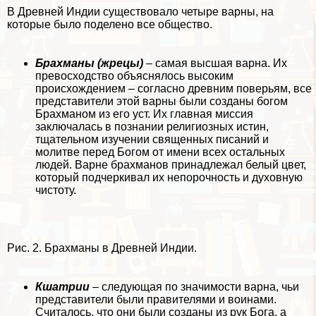
В Древней Индии существовало четыре варны, на
которые было поделено все общество.
Брахманы (жрецы)
– самая высшая варна. Их
превосходство объяснялось высоким
происхождением – согласно древним поверьям, все
представители этой варны были созданы богом
Брахманом из его уст. Их главная миссия
заключалась в познании религиозных истин,
тщательном изучении священных писаний и
молитве перед Богом от имени всех остальных
людей. Варне брахманов принадлежал белый цвет,
который подчеркивал их непорочность и духовную
чистоту.
Рис. 2. Брахманы в Древней Индии.
Кшатрии
– следующая по значимости варна, чьи
представители были правителями и воинами.
Считалось, что они были созданы из рук Бога, а