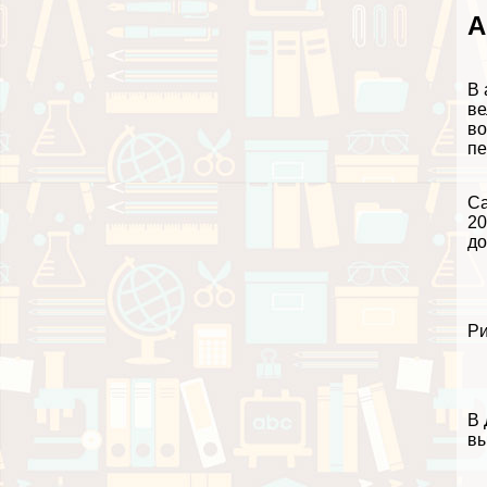
А
В 
ве
во
пе
Са
20
до
Ри
В 
вы