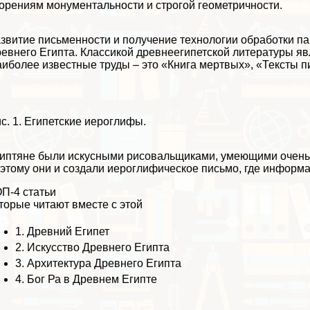
орениям монументальности и строгой геометричности.
звитие письменности и получение технологии обработки п
евнего Египта. Классикой древнеегипетской литературы явл
иболее известные труды – это «Книга мертвых», «Тексты п
с. 1. Египетские иероглифы.
иптяне были искусными рисовальщиками, умеющими очень 
этому они и создали иероглифическое письмо, где информа
П-4 статьи
торые читают вместе с этой
1.
Древний Египет
2.
Искусство Древнего Египта
3.
Архитектура Древнего Египта
4.
Бог Ра в Древнем Египте