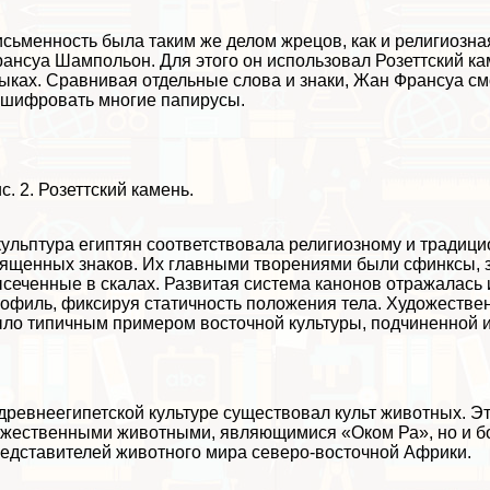
сьменность была таким же делом жрецов, как и религиозна
ансуа Шампольон. Для этого он использовал Розеттский ка
ыках. Сравнивая отдельные слова и знаки, Жан Франсуа см
шифровать многие папирусы.
с. 2. Розеттский камень.
ульптура египтян соответствовала религиозному и традици
ященных знаков. Их главными творениями были сфинксы, з
сеченные в скалах. Развитая система канонов отражалась 
офиль, фиксируя статичность положения тела. Художестве
ло типичным примером восточной культуры, подчиненной и
древнеегипетской культуре существовал культ животных. Эт
жественными животными, являющимися «Оком Ра», но и бо
едставителей животного мира северо-восточной Африки.