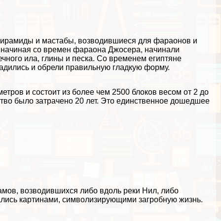
 пирамиды и мастабы, возводившиеся для фараонов и
 начиная со времен фараона Джосера, начинали
ечного ила, глины и песка. Со временем египтяне
ладились и обрели правильную гладкую форму.
тров и состоит из более чем 2500 блоков весом от 2 до
ство было затрачено 20 лет. Это единственное дошедшее
амов, возводившихся либо вдоль реки Нил, либо
ались картинами, символизирующими загробную жизнь.