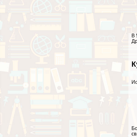
В 
Др
К
Ис
Бо
св