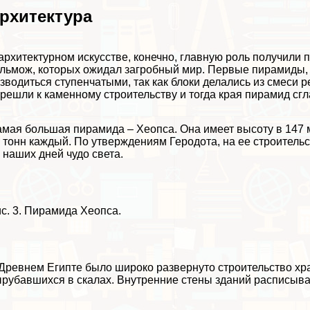
рхитектура
архитектурном искусстве, конечно, главную роль получили
льмож, которых ожидал загробный мир. Первые пирамиды,
зводиться ступенчатыми, так как блоки делались из смеси р
решли к каменному строительству и тогда края пирамид сг
мая большая пирамида – Хеопса. Она имеет высоту в 147 ме
 тонн каждый. По утверждениям Геродота, на ее строитель
 наших дней чудо света.
с. 3. Пирамида Хеопса.
Древнем Египте было широко развернуто строительство хр
рубавшихся в скалах. Внутренние стены зданий расписыв