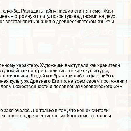
я служба. Разгадать тайну письма египтян смог Жан
мень – огромную плиту, покрытую надписями на двух
ог восстановить знания о древнеегипетском языке и
онному хаpaктеру. Художники выступали как хранители
аупокойные портреты или гигантские скульптуры,
и в живописи. Людей изображали либо в фас, либо в
нная культура Древнего Египта на всем своем протяжении
деям божественности и подавления человеческого «Я».
о заключалось не только в том, что кошек считали
льшинство древнеегипетских богов имеют головы