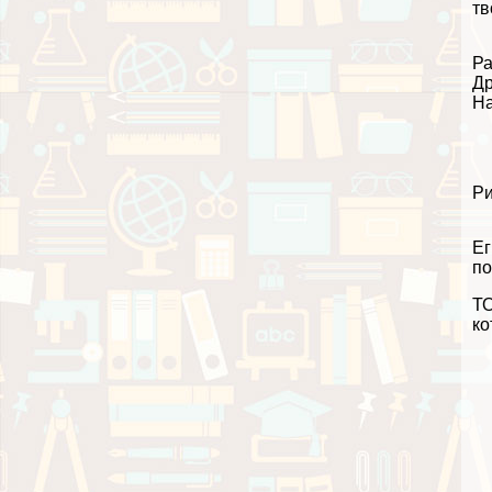
тв
Ра
Др
На
Ри
Ег
по
ТО
ко