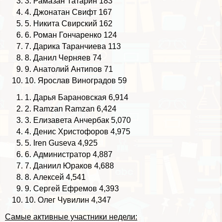
3.
Рамазан Татарин
183
4.
Джонатан Свифт
167
5.
Никита Свирский
162
6.
Роман Гончаренко
124
7.
Дарика Таранчиева
113
8.
Данил Черняев
74
9.
Анатолий Антипов
71
10.
Ярослав Виноградов
59
1.
Дарья Бapaновская
6,914
2.
Ramzan Ramzan
6,424
3.
Елизавета Анчербак
5,070
4.
Денис Христофоров
4,975
5.
Iren Guseva
4,925
6.
Администратор
4,887
7.
Даниил Юpaков
4,688
8.
Алексей
4,541
9.
Сергeй Ефремов
4,393
10.
Олег Чувилин
4,347
Самые активные участники недели: