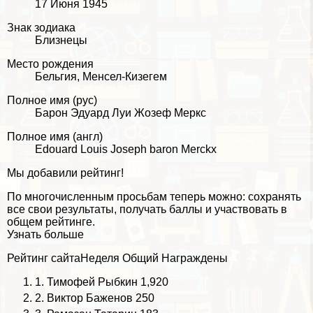
17 Июня 1945
Знак зодиака
Близнецы
Место рождения
Бельгия, Менсел-Кизегем
Полное имя (рус)
Барон Эдуард Луи Жозеф Меркс
Полное имя (англ)
Edouard Louis Joseph baron Merckx
Мы добавили рейтинг!
По многочисленным просьбам теперь можно: сохранять
все свои результаты, получать баллы и участвовать в
общем рейтинге.
Узнать больше
Рейтинг сайта
Неделя
Общий
Награждены
1.
Тимофей Рыбкин
1,920
2.
Виктор Баженов
250