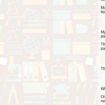
Ma
bo
My
ра
Th
ра
Th
Wh
Оп
пе