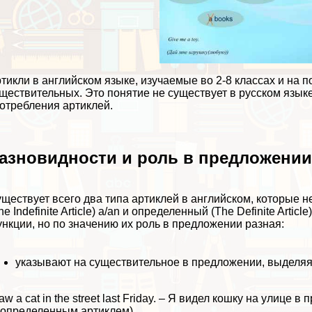
тикли в английском языке, изучаемые во 2-8 классах и на
ществительных. Это понятие не существует в русском языке
отрeбления артиклей.
азновидности и роль в предложени
ществует всего два типа артиклей в английском, которые н
he Indefinite Article) a/an и определенный (The Definite Art
нкции, но по значению их роль в предложении разная:
указывают на существительное в предложении, выделяя е
saw a cat in the street last Friday. – Я видел кошку на улице 
определенным артиклем)