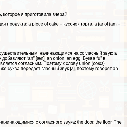
е, которое я приготовила вчера?
 продукта: a piece of cake – кусочек торта, a jar of jam –
к существительным, начинающимся на согласный звук: a
 добавляют “an” [æn]: an onion, an egg. Буква “u” в
является согласным. Поэтому к слову union (союз)
же буква передает гласный звук [ʌ], поэтому говорят an
ачинающимися с согласного звука: the door, the floor. The