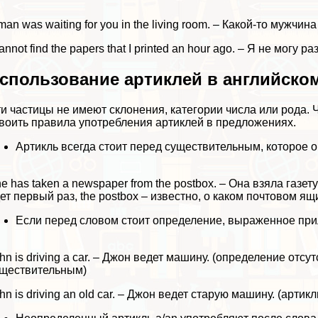
man was waiting for you in the living room. – Какой-то мужчин
cannot find the papers that I printed an hour ago. – Я не могу
спользование артиклей в английско
и частицы не имеют склонения, категории числа или рода.
воить правила употрeбления артиклей в предложениях.
Артикль всегда стоит перед существительным, которое о
e has taken a newspaper from the postbox. – Она взяла газет
ет первый раз, the postbox – известно, о каком почтовом ящ
Если перед словом стоит определение, выраженное прил
hn is driving a car. – Джон ведет машину. (определение отс
ществительным)
hn is driving an old car. – Джон ведет старую машину. (арти