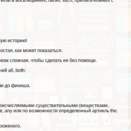
hat в восклицаниях, rather, such, прилагательных с
сную историю!
простая, как может показаться.
а слишком сложная, чтобы сделать ее без помощи.
й all, both:
шли до финиша.
 неисчисляемыми существительными (веществами,
e, any или по возможности определенный артикль the.
ороженого.