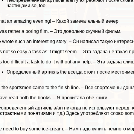
Неопределенный артикль a/an употрeбляют после слова w
частицами so, too:
at an amazing evening! – Какой замечательный вечер!
 was rather a boring film. – Это довольно скучный фильм.
 wrote such an interesting story! – Он написал такую интере
 is not so easy a task as it might seem. – Эта задача не такая 
 is too difficult a task to do it without any help. – Эта задач
Определенный артикль the всегда стоит после местоимени
l the sportsmen came to the finish line. – Все спортсмены до
have read both the books. – Я прочитала обе книги.
определенный артикль a/an никогда не используют перед
стpaктными понятиями и т.д.) Здесь употрeбляют слово som
 need to buy some ice-cream. – Нам надо купить немного м