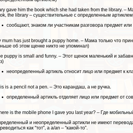
ry gave him the book which she had taken from the library. – 
ok, the library – существительные с определенным артиклем
сообщают, знаком ли участникам разговора предмет или
 mum has just brought a puppy home. – Мама только что при
ньше об этом щенке никто не упоминал)
e puppy is small and funny. – Этот щенок маленький и забав
з)
неопределенный артикль относит лицо или предмет к кла
is is a pencil not a pen. – Это карандаш, а не ручка.
определенный артикль отделяет лицо или предмет от со
ere is the mobile phone I gave you last year? – Где мобиль
ределенный и неопределенный артикли не имеют перевода 
реводиться как “тот”, а a/an – “какой-то”.