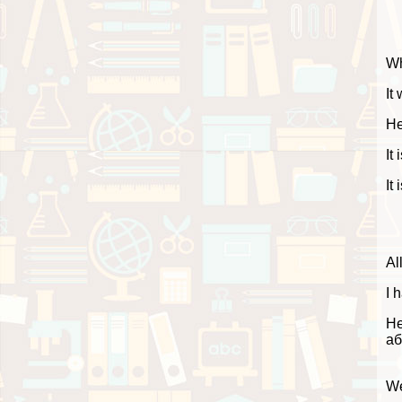
Wh
It
He
It
It
Al
I 
Не
аб
We