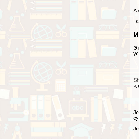
A 
I 
И
Эт
ус
Sh
ид
Jo
су
Jo