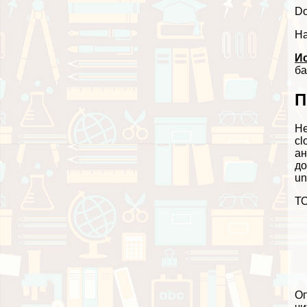
Do
Ha
И
ба
П
Не
cl
ан
до
un
ТО
Оп