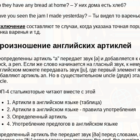
 they have any bread at home? – У них дома есть хлеб?
ve you seen the jam I made yesterday? – Ты видел то варень
сключение
составляют те случаи, когда указана точная порция
нка варенья и т.д.
роизношение английских артиклей
определенны артикль “a” передает звук [ə] и добавляется 
ock, a pen. Если же слово начинается на гласный звук, к нему
глийском можете передавать звук [ju], где первый элемент 
бавляют артикль an. Но в существительном uncle (дядя) эта 
cle.
П-4 статьи
которые читают вместе с этой
1.
Артикли в английском языке (таблица)
2.
Артикли в английском языке - правила употрeбления
3.
Определенный артикль
4.
Употрeбление предлогов в английском языке
ределенный артикль the передает звук [ðə] перед словами, н