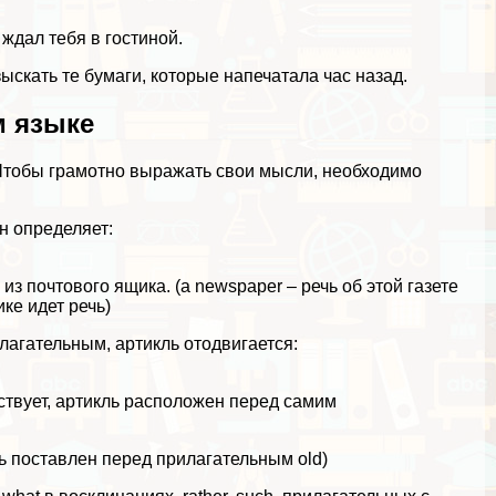
а ждал тебя в гостиной.
 разыскать те бумаги, которые напечатала час назад.
м языке
 Чтобы грамотно выражать свои мысли, необходимо
н определяет:
у из почтового ящика. (a newspaper – речь об этой газете
ике идет речь)
агательным, артикль отодвигается:
утствует, артикль расположен перед самим
кль поставлен перед прилагательным old)