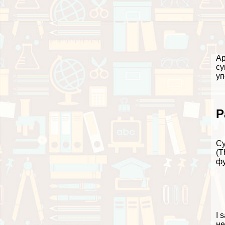
Ар
су
уп
Р
Су
(T
фу
I 
не