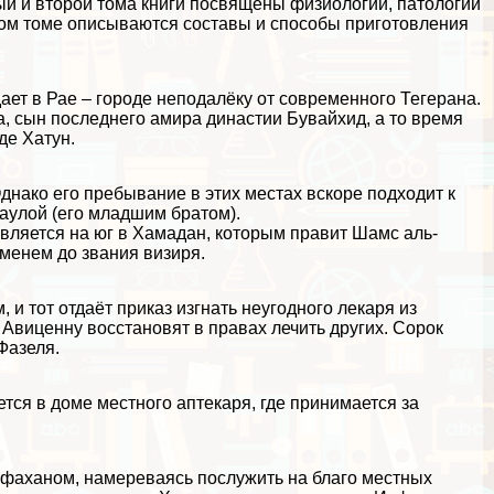
ый и второй тома книги посвящены физиологии, патологии
ятом томе описываются составы и способы приготовления
ает в Рае – городе неподалёку от современного Тегерана.
 сын последнего амира династии Бувайхид, а то время
де Хатун.
Однако его пребывание в этих местах вскоре подходит к
аулой (его младшим братом).
авляется на юг в Хамадан, которым правит Шамс аль-
менем до звания визиря.
и тот отдаёт приказ изгнать неугодного лекаря из
Авиценну восстановят в правах лечить других. Сорок
Фазеля.
тся в доме местного аптекаря, где принимается за
фаханом, намереваясь послужить на благо местных