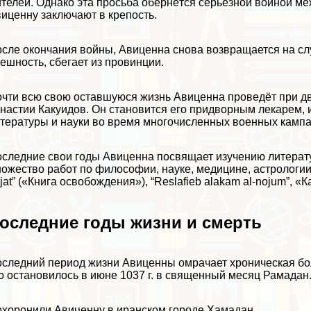
телей. Однако эта просьба обернётся серьёзной войной 
иценну заключают в крепость.
сле окончания войны, Авиценна снова возвращается на сл
ешность, сбегает из провинции.
чти всю свою оставшуюся жизнь Авиценна проведёт при д
настии Какуидов. Он становится его придворным лекарем, и
тературы и науки во время многочисленных военных кампа
следние свои годы Авиценна посвящает изучению литерат
ожество работ по философии, науке, медицине, астрологии, ас
jat” («Книга освобождения»), “Reslafieb alakam al-nojum”, «
оследние годы жизни и cмepть
следний период жизни Авиценны омрачает хроническая боле
о остановилось в июне 1037 г. в священный месяц Рамадан.
хоронили Авиценну в иранском городе Хамадан.