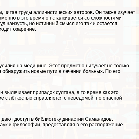
 читая труды эллинистических авторов. Он также изучает
менно в это время он сталкивается со сложностями
д наизусть, но истинный смысл его так и остаётся
ходит озарение.
силия на медицине. Этот предмет он изучает не только
ся обнаружить новые пути в лечении больных. По его
н вылечивает припадок султана, в то время как это
е с лёгкостью справляется с неведомой, но опасной
е дают доступ в библиотеку династии Саманидов.
наук и философии, предоставляя в его распоряжение