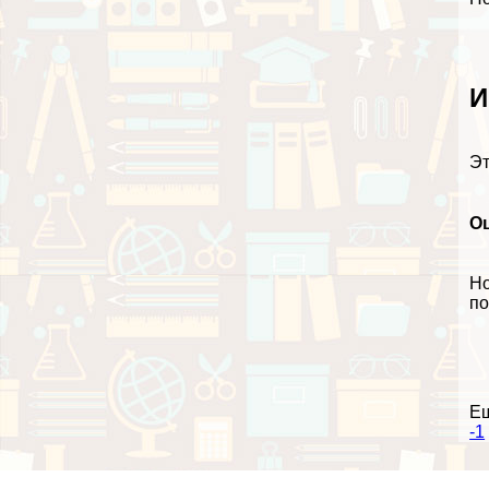
И
Эт
О
Но
по
Е
-1