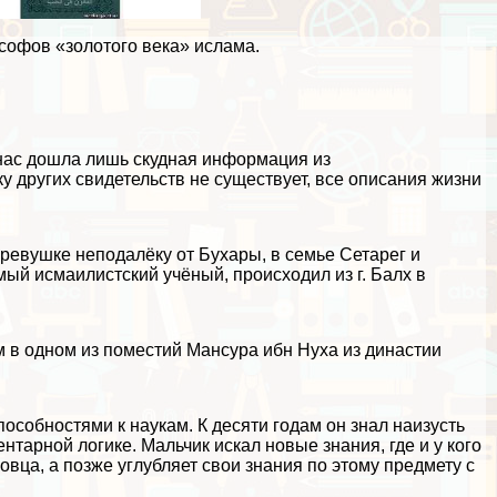
офов «золотого века» ислама.
 нас дошла лишь скудная информация из
у других свидетельств не существует, все описания жизни
деревушке неподалёку от Бухары, в семье Сетарег и
ый исмаилистский учёный, происходил из г. Балх в
 в одном из поместий Мансура ибн Нуха из династии
собностями к наукам. К десяти годам он знал наизусть
нтарной логике. Мальчик искал новые знания, где и у кого
овца, а позже углубляет свои знания по этому предмету с