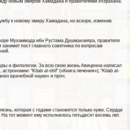
между новым эмиром Хамадана и правителями Исфахана.
ужбу к новому эмиру Хамадана, но вскоре, изменив
воре Мухаммада ибн Рустама Душманзияра, правителя
 занимет пост главного советника по вопросам
ний.
уры и филологии. За всю свою жизнь Авиценна написал
трономии: “Kitab al-shif” («Книга лечения»), “Kitab al-
Канон врачебной науки» и проч.
знь, которая с годами становится только хуже. Сердце
 На тот момент ему исполнилось пятьдесят восемь лет.