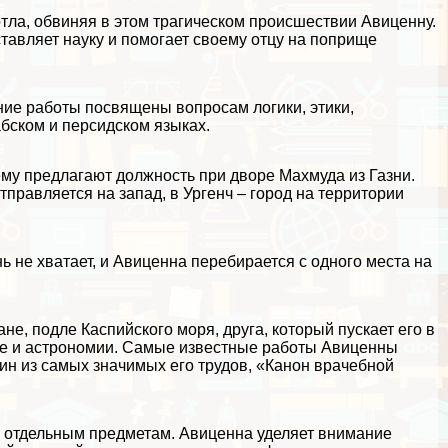
отла, обвиняя в этом трагическом происшествии Авиценну.
тавляет науку и помогает своему отцу на поприще
ние работы посвящены вопросам логики, этики,
абском и персидском языках.
ему предлагают должность при дворе Махмуда из Газни.
тправляется на запад, в Ургенч – город на территории
нь не хватает, и Авиценна перебирается с одного места на
ане, подле Каспийского моря, друга, который пускает его в
гике и астрономии. Самые известные работы Авиценны
дин из самых значимых его трудов, «Канон врачебной
ён отдельным предметам. Авиценна уделяет внимание