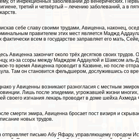
ему, от инфекционных заболеваний до венерических. Перв
гигиене, третий и четвёртый – лечению заболеваний, а в п
карств.
искав себе славу своими трудами, Авиценна, наконец, осед
минальным правителем этих мест является Маджд Аддаула,
к фактически всем в государстве заправляет его мать, Сейе
есь Авиценна закончит около трёх десятков своих трудов. 
нцу, из-за ссоры между Мадждом Аддаулой и Шамсом аль-Д
кое-то время Авиценна проводит в Казвине, но после отпр
ула. Там он становится фельдшером, дослужившись со вре
нако у Авиценны возникают разногласия с местным эмиром, 
овинции. Лишь после эпидемии, угрожавшей жизни многих, 
ей своего изгнания лекарь проводит в доме шейха Ахмеда 
сле cмepти эмира, Авиценна бросает пост визиря и скрывае
писание новых трудов.
 отправляет письмо Абу Яфару, управляющему городом Ис