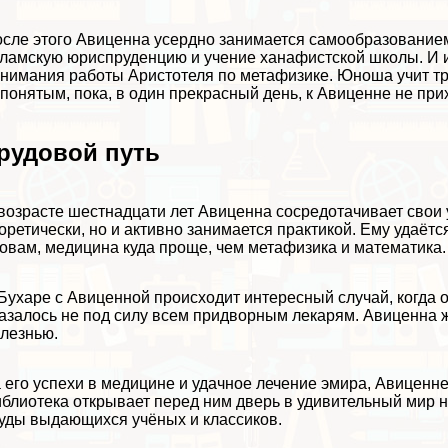
сле этого Авиценна усердно занимается самообразованием,
ламскую юриспруденцию и учение ханафистской школы. И и
нимания работы Аристотеля по метафизике. Юноша учит тру
понятым, пока, в один прекрасный день, к Авиценне не при
рудовой путь
возрасте шестнадцати лет Авиценна сосредотачивает свои у
оретически, но и активно занимается пpaктикой. Ему удаёт
овам, медицина куда проще, чем метафизика и математика.
Бухаре с Авиценной происходит интересный случай, когда о
азалось не под силу всем придворным лекарям. Авиценна ж
лезнью.
 его успехи в медицине и удачное лечение эмира, Авиценн
блиотека открывает перед ним дверь в удивительный мир 
уды выдающихся учёных и классиков.