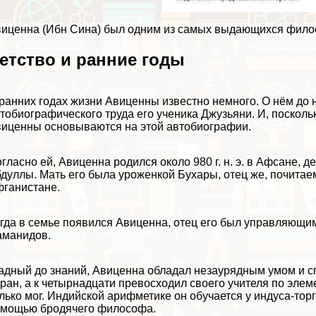
иценна (Ибн Сина) был одним из самых выдающихся филос
етство и ранние годы
ранних годах жизни Авиценны известно немного. О нём до
тобиографического труда его ученика Джузьяни. И, поскольк
иценны основываются на этой автобиографии.
гласно ей, Авиценна родился около 980 г. н. э. в Афсане, 
дуллы. Мать его была уроженкой Бухары, отец же, почитаем
ганистане.
гда в семье появился Авиценна, отец его был управляющим
аманидов.
дный до знаний, Авиценна обладал незаурядным умом и спо
ран, а к четырнадцати превосходил своего учителя по элеме
лько мог. Индийской арифметике он обучается у индуса-торг
мощью бродячего философа.