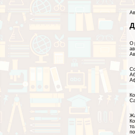
Ав
Д
О 
ав
Ав
Со
Аб
Аф
Ко
С
Жа
Ко
то
по