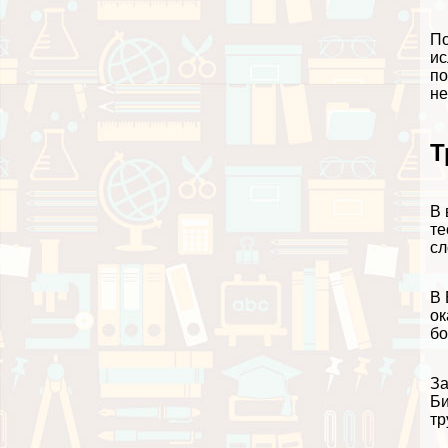
По
ис
по
не
Т
В 
те
сл
В 
ок
бо
За
Би
тр