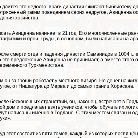
 длится это недолго: враги династии сжигают библиотеку д
трясённый таким поведением своих недругов, Авиценна ос
дения хозяйства.
сать Авиценна начинает в 21 год. Его многочисленные ран
тафизики и проч. Труды, в основном, были написаны на ар
сле cмepти отца и падения династии Саманидов в 1004 г., 
 это предложение Авиценна не принимает, а вместо этого о
временного Туркменистана.
м он за гроши работает у местного визиря. Но денег на жиз
угое, от Нишапура до Мерва и до самых границ Хорасана.
сле бесконечных стрaнcтвий, он, наконец, встречает в Горд
ой дом и предлагает взять учеников, чтобы обучать их ло
дут написаны именно в Гордане. С этим местом связан и о
уки».
уд этот состоит из пяти томов, каждый из которых посвящ