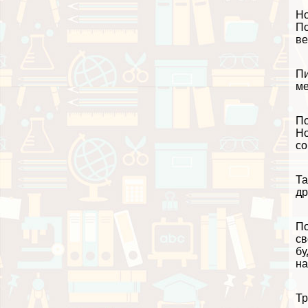
Но
По
ве
Пи
ме
По
Но
со
Та
др
По
св
бу
на
Тр