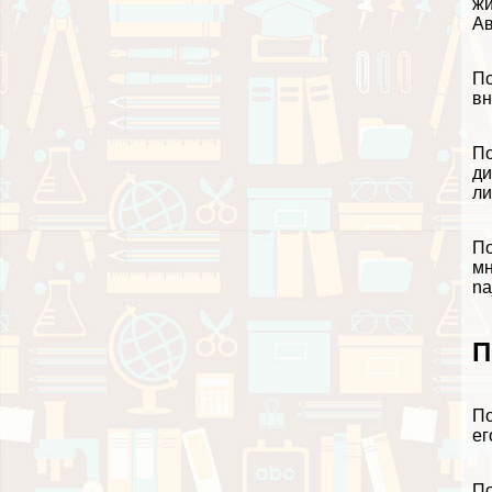
жи
Ав
По
вн
По
ди
ли
По
мн
na
П
По
ег
По