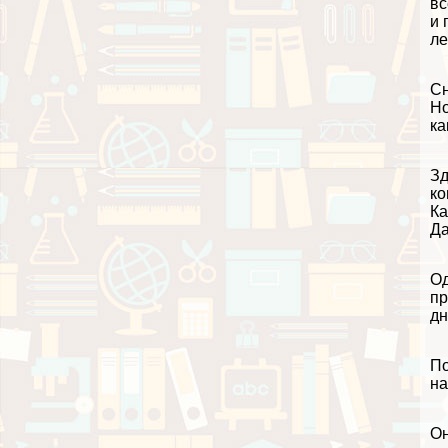
вс
и 
ле
Сн
Но
ка
Зд
ко
Ка
Да
Од
пр
дн
По
на
Он