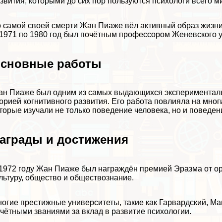
звития, которыми до сих пор пользуются психологи всего м
 самой своей cмepти Жан Пиаже вёл активный образ жизни
1971 по 1980 год был почётным профессором Женевского у
сновные работы
н Пиаже был одним из самых выдающихся экспериментальн
орией когнитивного развития. Его работа повлияла на мн
торые изучали не только поведение человека, но и поведен
аграды и достижения
1972 году Жан Пиаже был награждён премией Эразма от ор
льтуру, общество и обществознание.
огие престижные университеты, такие как Гарвардский, Ман
чётными званиями за вклад в развитие психологии.