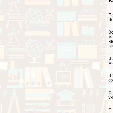
К
По
Ве
Во
мл
на
вз
В 
ко
В 
со
С 
ун
С 