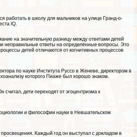
я работать в школу для мальчиков на улице Гранд-о-
ста IQ.
мание на значительную разницу между ответами детей
ли неправильные ответы на определённые вопросы. Это
процессы детей отличаются от когнитивных процессов
ектора по науке Института Руссо в Женеве, директором в
ихоанализу которого Пиаже был хорошо знаком.
н считал, дети переходят от эгоцентризма к
 социологии и философии науки в Невшательском
 просвещения. Каждый год он выступал с докладом в