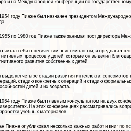
ро и на Международной конференции по государственному
1954 году Пиаже был назначен президентом Международного
да.
1955 по 1980 год Пиаже также занимал пост директора Меж
 считал себя генетическим эпистемологом, и предлагал те
гнитивных процессов у детей, которые он выделил благода
гнитивного развития собственных детей.
 выделял четыре стадии развития интеллекта: сенсомоторн
ераций, стадию конкретных операций и стадию формальных
особностей детей и их возраста.
1964 году Пиаже был главным консультантом на двух кон
иверситетах. На этих конференциях рассматривались вопр
зработки учебных материалов.
н Пиаже опубликовал несколько важных работ и книг по пси