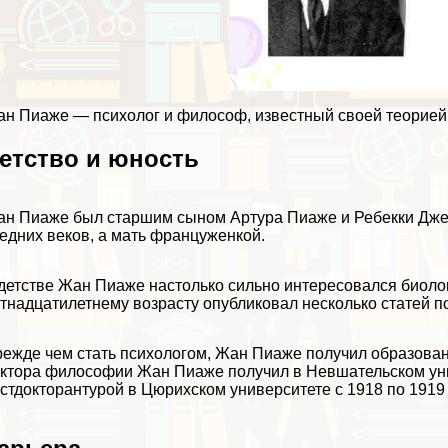
н Пиаже — психолог и философ, известный своей теорией 
етство и юность
н Пиаже был старшим сыном Артура Пиаже и Ребекки Джек
едних веков, а мать француженкой.
детстве Жан Пиаже настолько сильно интересовался биолог
тнадцатилетнему возрасту опубликовал несколько статей п
ежде чем стать психологом, Жан Пиаже получил образован
ктора философии Жан Пиаже получил в Невшательском унив
стдокторантурой в Цюрихском университете с 1918 по 1919 