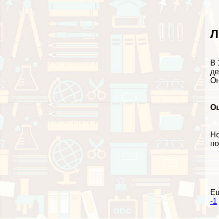
Л
В 
де
Он
О
Но
по
Е
-1