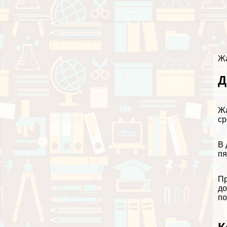
Жа
Д
Жа
ср
В 
пя
Пр
до
по