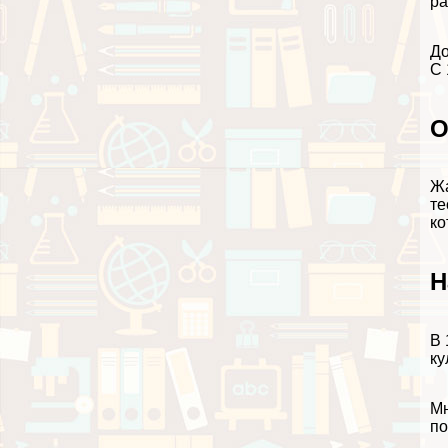
ра
До
С 
О
Жа
те
ко
Н
В 
ку
Мн
по