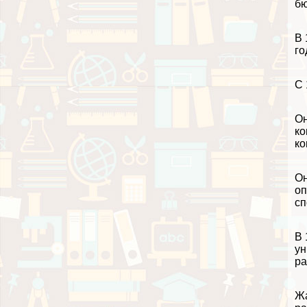
бю
В 
го
С 
Он
ко
ко
Он
оп
сп
В 
ун
ра
Жа