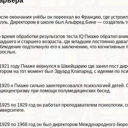
арьера
сле окончания учёбы он переехал во Францию, где устроилс
лль. Директором в школе был Альфред Бине — создатель те
 время обработки результатов теста IQ Пиаже обратил вни
адшего и старшего возраста, где младшие постоянно дава
блюдение подтолкнуло его к заключению, что когнитивные 
рослых.
1921 году Пиаже вернулся в Швейцарию где занял пост дир
тором на тот момент был Эдуард Клапаред, с идеями по пс
1920-х Пиаже сильно заинтересовался психологией детей. О
циоцентризму при помощи полумедицинских бесед.
1925 по 1929 год он работал преподавателем психологии,
иверситете.
1929 по 1968 год он был директором Международного бюро