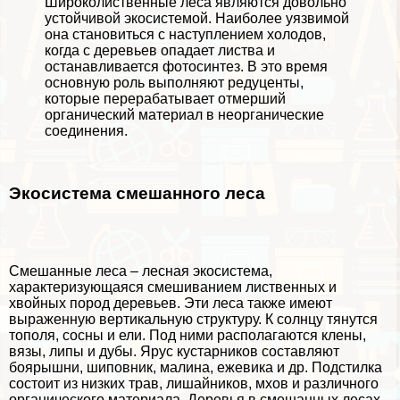
Широколиственные леса являются довольно
устойчивой экосистемой. Наиболее уязвимой
она становиться с наступлением холодов,
когда с деревьев опадает листва и
останавливается фотосинтез. В это время
основную роль выполняют редуценты,
которые переpaбатывает отмерший
органический материал в неорганические
соединения.
Экосистема смешанного леса
Смешанные леса – лесная экосистема,
хаpaктеризующаяся смешиванием лиственных и
хвойных пород деревьев. Эти леса также имеют
выраженную вертикальную структуру. К солнцу тянутся
тополя, сосны и ели. Под ними располагаются клены,
вязы, липы и дубы. Ярус кустарников составляют
боярышни, шиповник, малина, ежевика и др. Подстилка
состоит из низких трав, лишайников, мхов и различного
органического материала. Деревья в смешанных лесах