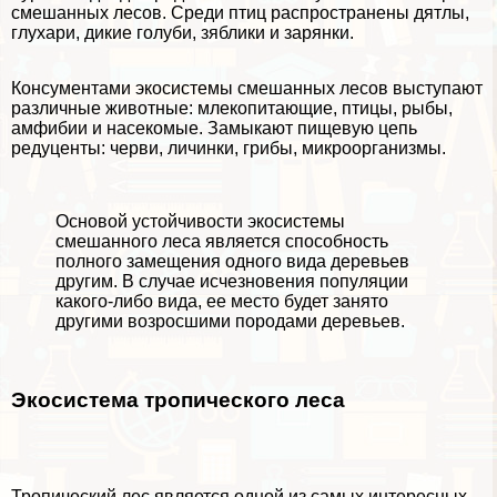
смешанных лесов. Среди птиц распространены дятлы,
глухари, дикие гoлyби, зяблики и зарянки.
Консументами экосистемы смешанных лесов выступают
различные животные: млекопитающие, птицы, рыбы,
амфибии и насекомые. Замыкают пищевую цепь
редуценты: черви, личинки, грибы, микроорганизмы.
Основой устойчивости экосистемы
смешанного леса является способность
полного замещения одного вида деревьев
другим. В случае исчезновения популяции
какого-либо вида, ее место будет занято
другими возросшими породами деревьев.
Экосистема тропического леса
Тропический лес является одной из самых интересных