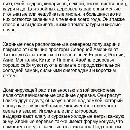
пихт, елей, кедров, кипарисов, секвой, тисов, лиственниц,
каури и др. Для хвойных деревьев хаpaктерны мелкие
игольчатые или чешуйчатые листья, и большинство из
них остаются зелеными в течение всего года. Они также
способны выдерживать низкие температуры и кислые
почвы.
Хвойные леса расположены в
северном полушарии
и
покрывают большие просторы
Северной Америки
от
Тихого до Атлантического океана, всей
Европы
, России,
Азии, Монголии, Китая и Японии. Хвойные деревья
хорошо себя чувствуют в климате с продолжительной
холодной зимой, сильными снегопадами и коротким
летом.
Доминирующей растительностью в этой экосистеме
являются вечнозеленые хвойные деревья. Они растут
близко друг к другу, образуя навес над землей, который
пропускает лишь небольшое количество солнечного
света на землю. Игольчатые листья хорошо
выдерживают влагу и суровые холодные ветры каждую
зиму. Хвойные деревья также имеют форму конуса, что
помогает снегу соскальзывать с их веток. Под пологом