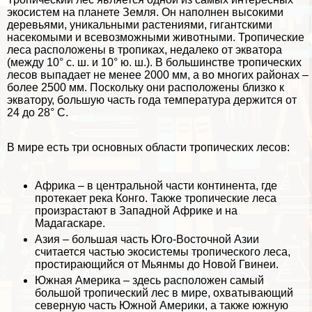
экосистем на планете Земля. Он наполнен высокими
деревьями, уникальными растениями, гигантскими
насекомыми и всевозможными животными. Тропические
леса расположены в тропиках, недалеко от экватора
(между 10° с. ш. и 10° ю. ш.). В большинстве тропических
лесов выпадает не менее 2000 мм, а во многих районах –
более 2500 мм. Поскольку они расположены близко к
экватору, большую часть года температура держится от
24 до 28° С.
В мире есть три основных области тропических лесов:
Африка – в центральной части
континента
, где
протекает река Конго. Также тропические леса
произрастают в Западной
Африке
и на
Мадагаскаре.
Азия – большая часть Юго-Восточной Азии
считается частью экосистемы тропического леса,
простирающийся от Мьянмы до Новой Гвинеи.
Южная Америка – здесь расположен самый
большой тропический лес в мире, охватывающий
северную часть Южной Америки, а также южную