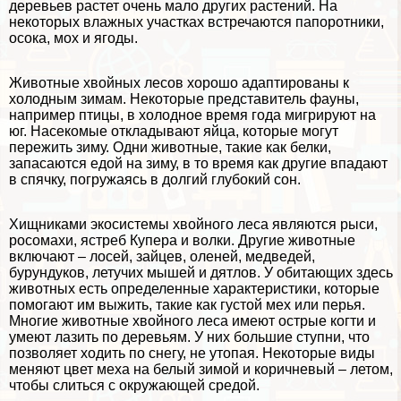
деревьев растет очень мало других растений. На
некоторых влажных участках встречаются папоротники,
осока, мох и ягоды.
Животные хвойных лесов хорошо
адаптированы
к
холодным зимам. Некоторые представитель фауны,
например птицы, в холодное время года
мигрируют
на
юг. Насекомые откладывают яйца, которые могут
пережить зиму. Одни животные, такие как белки,
запасаются едой на зиму, в то время как другие
впадают
в спячку
, погружаясь в долгий глубокий сон.
Хищниками экосистемы хвойного леса являются рыси,
росомахи, ястреб Купера и волки. Другие животные
включают – лосей, зайцев, оленей, медведей,
бурундуков, летучих мышей и дятлов. У обитающих здесь
животных есть определенные хаpaктеристики, которые
помогают им выжить, такие как густой мех или перья.
Многие животные хвойного леса имеют острые когти и
умеют лазить по деревьям. У них большие ступни, что
позволяет ходить по снегу, не утопая. Некоторые виды
меняют цвет меха на белый зимой и коричневый – летом,
чтобы слиться с
окружающей средой
.