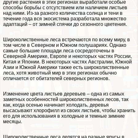
другие растения в этих регионах выработали особые
способы борьбы с отсутствием или наличием листьев
над ними. Из-за разного количества солнца и тени в
течение года вся экосистема разработала множество
адаптаций – от зимней спячки до сезонного цветения.
Широколиственные леса встречаются по всему миру, в
том числе в Северном и
Южном
полушариях. Однако
самые большие площади леса сосредоточены в
Северной Америке, Европе и некоторых частях России,
Китая и Японии. В некоторых частях
Австралии
, Южной
Азии
и
Южной Америки
также есть широколиственные
леса, хотя животный мир в этих регионах обычно
отличается от обитателей северных регионов.
Изменение цвета листьев деревьев – одна из самых
заметных особенностей широколиственных лесов, так
как, когда осенью начинает холодать, деревья
высасывают хлорофилл из своих листьев, чтобы хранить
его для использования в холодные и темные зимние
месяцы.
Широколиственные леса делятся на разные ярусы в