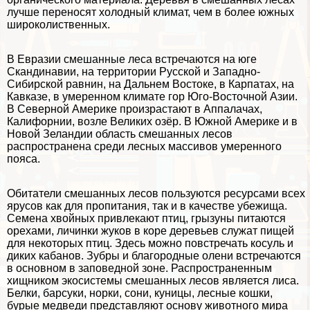
лучше переносят холодный климат, чем в более южных
широколиственных.
В Евразии смешанные леса встречаются на юге
Скандинавии, на территории Русской и Западно-
Сибирской
равнин
, на Дальнем Востоке, в Карпатах, на
Кавказе, в умеренном климате гор Юго-Восточной Азии.
В Северной Америке произрастают в Аппалачах,
Калифорнии, возле Великих озёр. В Южной Америке и в
Новой Зеландии область смешанных лесов
распространена среди лесных массивов умеренного
пояса.
Обитатели смешанных лесов пользуются ресурсами всех
ярусов как для пропитания, так и в качестве убежища.
Семена хвойных привлекают птиц, грызуны питаются
орехами, личинки жуков в коре деревьев служат пищей
для некоторых птиц. Здесь можно повстречать косуль и
диких кабанов. Зубры и благородные олени встречаются
в основном в заповедной зоне. Распространенным
хищником экосистемы смешанных лесов является лиса.
Белки, барсуки, норки, сони, кyницы, лесные кошки,
бурые медведи представляют основу животного мира