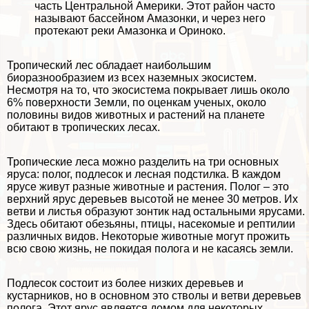
часть Центральной Америки. Этот район часто
называют бассейном Амaзoнки, и через него
протекают реки Амaзoнка и Ориноко.
Тропический лес обладает наибольшим
биоразнообразием из всех наземных экосистем.
Несмотря на то, что экосистема покрывает лишь около
6% поверхности Земли, по оценкам ученых, около
половины видов животных и растений на планете
обитают в тропических лесах.
Тропические леса можно разделить на три основных
яруса: полог, подлесок и лесная подстилка. В каждом
ярусе живут разные животные и растения. Полог – это
верхний ярус деревьев высотой не менее 30 метров. Их
ветви и листья образуют зонтик над остальными ярусами.
Здесь обитают обезьяны, птицы, насекомые и рептилии
различных видов. Некоторые животные могут прожить
всю свою жизнь, не покидая полога и не касаясь земли.
Подлесок состоит из более низких деревьев и
кустарников, но в основном это стволы и ветви деревьев
полога. Этот ярус является домом для некоторых