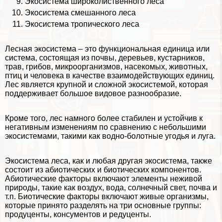
Экосистема широколиственного леса
Экосистема смешанного леса
Экосистема тропического леса
Лесная
экосистема
– это функциональная единица или
система, состоящая из почвы, деревьев, кустарников,
трав, грибов, микроорганизмов, насекомых, животных,
птиц и человека в качестве взаимодействующих единиц.
Лес является крупной и сложной экосистемой, которая
поддерживает большое видовое разнообразие.
Кроме того, лес намного более стабилен и устойчив к
негативным изменениям по сравнению с небольшими
экосистемами, такими как водно-болотные угодья и луга.
Экосистема леса, как и любая другая экосистема, также
состоит из
абиотических
и
биотических
компонентов.
Абиотические
факторы
включают элементы неживой
природы, такие как воздух, вода, солнечный свет, почва и
т.п. Биотические факторы включают живые организмы,
которые принято разделять на три основные группы:
продуценты, консументов и редуценты
.