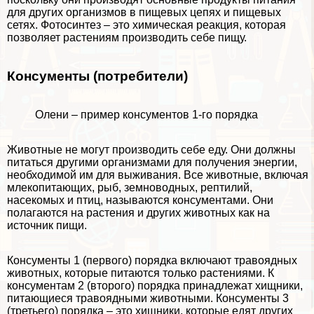
для других организмов в
пищевых цепях
и пищевых
сетях. Фотосинтез – это химическая реакция, которая
позволяет растениям производить себе пищу.
Консументы (потребители)
Олени – пример консументов 1-го порядка
Животные не могут производить себе еду. Они должны
питаться другими организмами для получения энергии,
необходимой им для выживания. Все животные, включая
млекопитающих, рыб, земноводных, рептилий,
насекомых и птиц, называются консументами. Они
полагаются на растения и других животных как на
источник пищи.
Консументы 1 (первого) порядка включают
травоядных
животных
, которые питаются только растениями. К
консументам 2 (второго) порядка принадлежат
хищники
,
питающиеся травоядными животными. Консументы 3
(третьего) порядка – это хищники, которые едят других