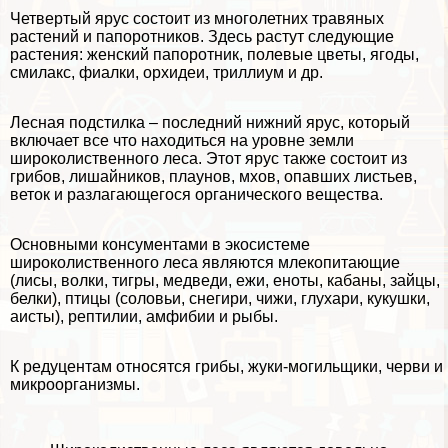
Четвертый ярус состоит из многолетних травяных
растений и папоротников. Здесь растут следующие
растения: женский папоротник, полевые цветы, ягоды,
смилакс, фиалки, орхидеи, триллиум и др.
Лесная подстилка – последний нижний ярус, который
включает все что находиться на уровне земли
широколиственного леса. Этот ярус также состоит из
грибов, лишайников, плаунов, мхов, опавших листьев,
веток и разлагающегося органического вещества.
Основными консументами в экосистеме
широколиственного леса являются млекопитающие
(лисы, волки, тигры, медведи, ежи, еноты, кабаны, зайцы,
белки), птицы (соловьи, снегири, чижи, глухари, кукушки,
аисты), рептилии, амфибии и рыбы.
К редуцентам относятся грибы, жуки-могильщики, черви и
микроорганизмы.