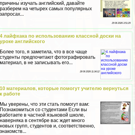
причины изучать английский, давайте
разберем на четырех самых популярных
запросах...
29 06 2026 3:51:29
4 лайфхака по использованию классной доски на
уроке английского
Более того, я заметила, что в все чаще
студенты предпочитают фотографировать
материал, в не записывать его...
28 06 2026 11:34:12
10 материалов, которые помогут учителю вернуться
к работе
Мы уверены, что эти стать помогут вам:
Познакомиться со студентами Если вы
работаете в частной языковой школе,
наверняка в сентябре вас ждет много
новых групп, студентов и, соответственно,
знакомств...