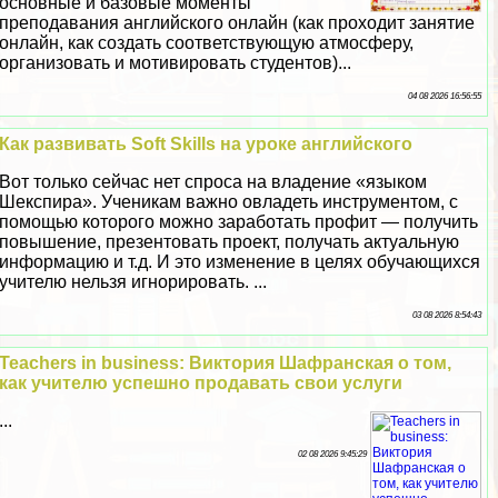
основные и базовые моменты
преподавания английского онлайн (как проходит занятие
онлайн, как создать соответствующую атмосферу,
организовать и мотивировать студентов)...
04 08 2026 16:56:55
Как развивать Soft Skills на уроке английского
Вот только сейчас нет спроса на владение «языком
Шекспира». Ученикам важно овладеть инструментом, с
помощью которого можно заработать профит — получить
повышение, презентовать проект, получать актуальную
информацию и т.д. И это изменение в целях обучающихся
учителю нельзя игнорировать. ...
03 08 2026 8:54:43
Teachers in business: Виктория Шафранская о том,
как учителю успешно продавать свои услуги
...
02 08 2026 9:45:29