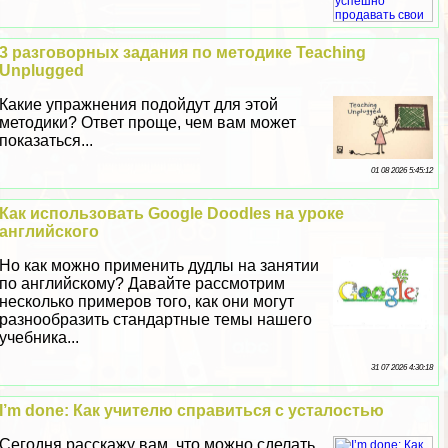
3 разговорных задания по методике Teaching
Unplugged
Какие упражнения подойдут для этой
методики? Ответ проще, чем вам может
показаться...
01 08 2026 5:45:12
Как использовать Google Doodles на уроке
английского
Но как можно применить дудлы на занятии
по английскому? Давайте рассмотрим
несколько примеров того, как они могут
разнообразить стандартные темы нашего
учебника...
31 07 2026 4:30:18
I’m done: Как учителю справиться с усталостью
Сегодня расскажу вам, что можно сделать