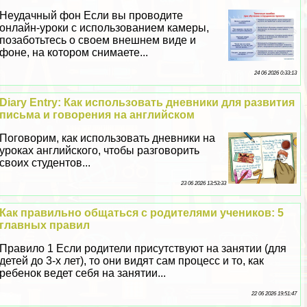
Неудачный фон Если вы проводите
онлайн-уроки с использованием камеры,
позаботьтесь о своем внешнем виде и
фоне, на котором снимаете...
24 06 2026 0:33:13
Diary Entry: Как использовать дневники для развития
письма и говорения на английском
Поговорим, как использовать дневники на
уроках английского, чтобы разговорить
своих студентов...
23 06 2026 13:53:33
Как правильно общаться с родителями учеников: 5
главных правил
Правило 1 Если родители присутствуют на занятии (для
детей до 3-х лет), то они видят сам процесс и то, как
ребенок ведет себя на занятии...
22 06 2026 19:51:47