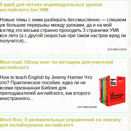
5 идей для летних индивидуальных уроков
английского без УМК
Новые темы с ними разбирать бессмысленно — слишком
уж большие перерывы между уроками, да и на мой
взгляд это весьма странно проходить 3 странички УМК
все лето (а с другой скоростью при таком настрое вряд ли
получится)...
15 07 2026 12:55:51
Must read: Обзор книг по методике для учителей
английского
How to teach English by Jeremy Harmer Что
это? Пpaктическое пособие, едва ли не
всеми признанная Библия для
преподавателей английского, как второго
иностранного...
14 07 2026 20:53:28
Word Box: 5 увлекательных упражнений на лексику
для онлайнуроков английского