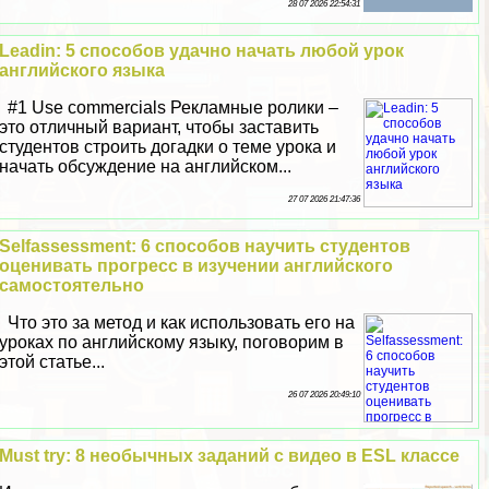
28 07 2026 22:54:31
Leadin: 5 способов удачно начать любой урок
английского языка
#1 Use commercials Рекламные ролики –
это отличный вариант, чтобы заставить
студентов строить догадки о теме урока и
начать обсуждение на английском...
27 07 2026 21:47:36
Selfassessment: 6 способов научить студентов
оценивать прогресс в изучении английского
самостоятельно
Что это за метод и как использовать его на
уроках по английскому языку, поговорим в
этой статье...
26 07 2026 20:49:10
Must try: 8 необычных заданий с видео в ESL классе