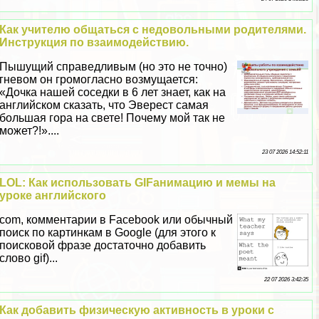
Как учителю общаться с недовольными родителями.
Инструкция по взаимодействию.
Пышущий справедливым (но это не точно)
гневом он громогласно возмущается:
«Дочка нашей соседки в 6 лет знает, как на
английском сказать, что Эверест самая
большая гора на свете! Почему мой так не
может?!»....
23 07 2026 14:52:11
LOL: Как использовать GIFанимацию и мемы на
уроке английского
com, комментарии в Facebook или обычный
поиск по картинкам в Google (для этого к
поисковой фразе достаточно добавить
слово gif)...
22 07 2026 3:42:35
Как добавить физическую активность в уроки с