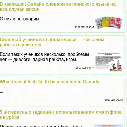
В закладки: Онлайн словари английского языка на
все случаи жизни
О них и поговорим....
10 07 2026 13:57:14
Сильный ученик в слабом классе — как с ним
работать учителю
Если таких учеников несколько, проблемы
нет — диалоги, парная работа, игры...
09 07 2026 4:41:47
What does it feel like to be a teacher in Canada
...
08 07 2026 3:53:58
5 интересных заданий с использованием смартфона
на уроке
Попросите их достать смартфоны (для