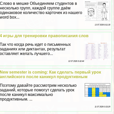
Слово в мешке Объединяем студентов в
несколько групп, каждой группе даём
одинаковое количество карточек из нашего
word box...
13 07 2026 8:11:30
4 игры для тренировки правописания слов
Так что когда речь идет о письменных
заданиях или диктантах, результат
оставляет желать лучшего...
12 07 2026 9:32:44
New semester is coming: Как сделать первый урок
английского после каникул продуктивным
Поэтому давайте рассмотрим несколько
заданий, которые помогут сделать урок
после каникул максимально
продуктивным. ...
11 07 2026 0:33:29