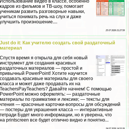
Использование видео в классе, особенно
кадров из фильмов и ТВ-шоу, помогает
ученикам развить разговорные навыки,
учиться понимать речь на слух и даже
улучшить произношение....
25 07 2026 21:27:59
Just do it: Как учителю создать свой раздаточный
материал
Спустя время я открыла для себя новый
инструмент для создания красивых
раздаточных материалов — простой и
привычный PowerPoint! Хотите научится
создавать красивые материалы для своего
класса и может даже продавать их на
TeachersPayTeachers? Давайте начнем! С помощью
PowerPoint можно оформлять: — раздаточные
материалы по грамматике и лексике; — тексты для
чтения — красочные карточки-вопросы для обсуждений
— постеры для украшения класса — интеpaктивные
тетради Будет много информации, но я уверена, что
на printscreen все будет отлично видно и понятно...
24 07 2026 14:53:26