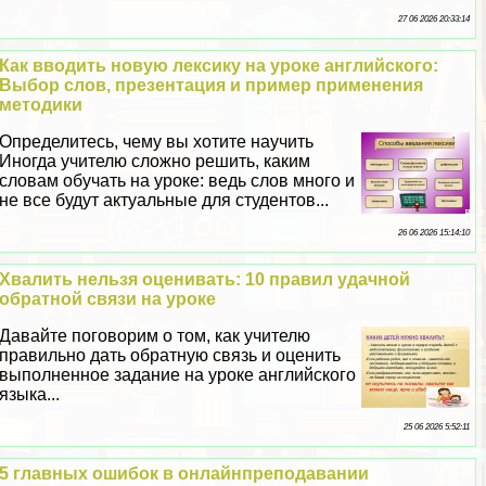
27 06 2026 20:33:14
Как вводить новую лексику на уроке английского:
Выбор слов, презентация и пример применения
методики
Определитесь, чему вы хотите научить
Иногда учителю сложно решить, каким
словам обучать на уроке: ведь слов много и
не все будут актуальные для студентов...
26 06 2026 15:14:10
Хвалить нельзя оценивать: 10 правил удачной
обратной связи на уроке
Давайте поговорим о том, как учителю
правильно дать обратную связь и оценить
выполненное задание на уроке английского
языка...
25 06 2026 5:52:11
5 главных ошибок в онлайнпреподавании