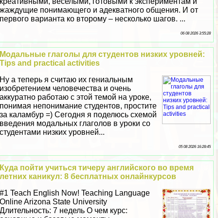
креативными, веселыми, готовыми к экспериментам и
жаждущие понимающего и адекватного общения. И от
первого варианта ко второму – несколько шагов. ...
06 08 2026 3:55:28
Модальные глаголы для студентов низких уровней:
Tips and practical activities
Ну а теперь я считаю их гениальным
изобретением человечества и очень
аккуратно работаю с этой темой на уроке,
понимая непонимание студентов, простите
за каламбур =) Сегодня я поделюсь схемой
введения модальных глаголов в уроки со
студентами низких уровней...
05 08 2026 16:28:45
Куда пойти учиться тичеру английского во время
летних каникул: 8 бесплатных онлайнкурсов
#1 Teach English Now! Teaching Language
Online Arizona State University
Длительность: 7 недель О чем курс: