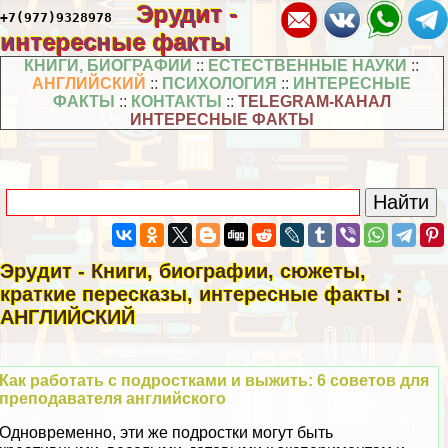
Эрудит -
+7(977)9328978
интересные факты
КНИГИ, БИОГРАФИИ
::
ЕСТЕСТВЕННЫЕ НАУКИ
::
АНГЛИЙСКИЙ
::
ПСИХОЛОГИЯ
::
ИНТЕРЕСНЫЕ
ФАКТЫ
::
КОНТАКТЫ
::
TELEGRAM-КАНАЛ
ИНТЕРЕСНЫЕ ФАКТЫ
Эрудит - Книги, биографии, сюжеты,
краткие пересказы, интересные факты :
АНГЛИЙСКИЙ
Как работать с подростками и выжить: 6 советов для
преподавателя английского
Одновременно, эти же подростки могут быть