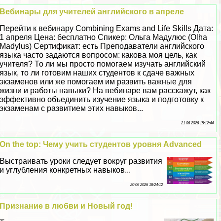
Вебинары для учителей английского в апреле
Перейти к вебинару Combining Exams and Life Skills Дата:
1 апреля Цена: бесплатно Спикер: Ольга Мадулюс (Olha
Madylus) Сертификат: есть Преподаватели английского
языка часто задаются вопросом: какова моя цель, как
учителя? То ли мы просто помогаем изучать английский
язык, то ли готовим наших студентов к сдаче важных
экзаменов или же помогаем им развить важные для
жизни и работы навыки? На вебинаре вам расскажут, как
эффективно объединить изучение языка и подготовку к
экзаменам с развитием этих навыков...
21 06 2026 15:12:44
On the top: Чему учить студентов уровня Advanced
Выстраивать уроки следует вокруг развития
и углубления конкретных навыков...
20 06 2026 18:24:12
Признание в любви и Новый год!