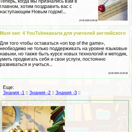
Теперь, когда мы признались вам в
главном, хотим поздравить вас с
наступающим Новым годом!...
19 06 2026 8:59:38
Must see: 4 YouTubeканала для учителей английского
Для того чтобы оставаться «on top of the game»,
необходимо не только поддерживать на уровне языковые
навыки, но также быть курсе новых технологий и методик,
уметь продвигать себя и свои услуги, постоянно
развиваться и учиться...
18 06 2026 10:25:28
Еще:
Знания -1
::
Знания -2
::
Знания -3
::