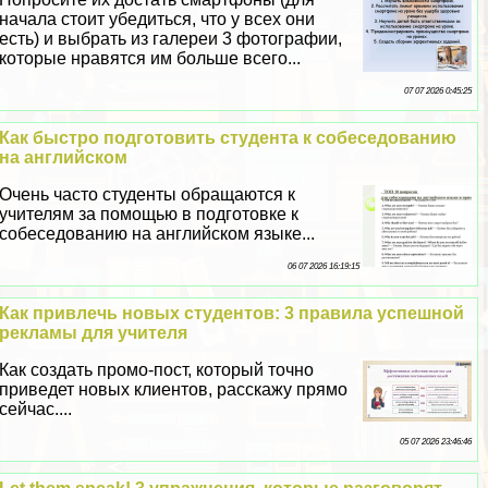
начала стоит убедиться, что у всех они
есть) и выбрать из галереи 3 фотографии,
которые нравятся им больше всего...
07 07 2026 0:45:25
Как быстро подготовить студента к собеседованию
на английском
Очень часто студенты обращаются к
учителям за помощью в подготовке к
собеседованию на английском языке...
06 07 2026 16:19:15
Как привлечь новых студентов: 3 правила успешной
рекламы для учителя
Как создать промо-пост, который точно
приведет новых клиентов, расскажу прямо
сейчас....
05 07 2026 23:46:46