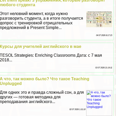
Let them speak! 3 упражнения, которые разговорят
любого студента
Этот неловкий момент, когда нужно
разговорить студента, а в итоге получается
допрос с тренировкой отрицательных
предложений в Present Simple...
04 07 2026 8:17:15
Курсы для учителей английского в мае
TESOL Strategies: Enriching Classrooms Дата: с 7 мая
2018...
03 07 2026 21:19:11
А что, так можно было? Что такое Teaching
Unplugged
Для одних это и правда сложный сон, а для
других — готовая методика для
преподавания английского...
02 07 2026 1:31:10