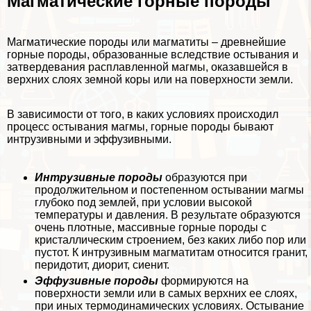
Магматические горные породы
Магматические породы или магматиты – древнейшие
горные породы, образованные вследствие остывания и
затвердевания расплавленной магмы, оказавшейся в
верхних слоях земной коры или на поверхности земли.
В зависимости от того, в каких условиях происходил
процесс остывания магмы, горные породы бывают
интрузивными и эффузивными.
Интрузивные породы
образуются при
продолжительном и постепенном остывании магмы
глубоко под землей, при условии высокой
температуры и давления. В результате образуются
очень плотные, массивные горные породы с
кристаллическим строением, без каких либо пор или
пустот. К интрузивным магматитам относится гранит,
перидотит, диорит, сиенит.
Эффузивные породы
формируются на
поверхности земли или в самых верхних ее слоях,
при иных термодинамических условиях. Остывание